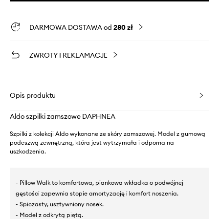
DARMOWA DOSTAWA od
280 zł
ZWROTY I REKLAMACJE
Opis produktu
Aldo szpilki zamszowe DAPHNEA
Szpilki z kolekcji Aldo wykonane ze skóry zamszowej. Model z gumową
podeszwą zewnętrzną, która jest wytrzymała i odporna na
uszkodzenia.
- Pillow Walk to komfortowa, piankowa wkładka o podwójnej
gęstości zapewnia stopie amortyzację i komfort noszenia.
- Spiczasty, usztywniony nosek.
- Model z odkrytą piętą.