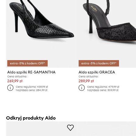
extra -5% z kodem: OFF*
extra -5% z kodem: OFF*
Aldo szpilki RE-SAMANTHA
Aldo szpilki GRACEA
Cena aktualna:
Cena aktualna:
269,99 zł
289,99 zł
Cena regularna:
439,99 zł
Cena regularna:
479,99 zł
Najniższa cena:
284,99 zł
Najniższa cena:
309,99 zł
Odkryj produkty Aldo