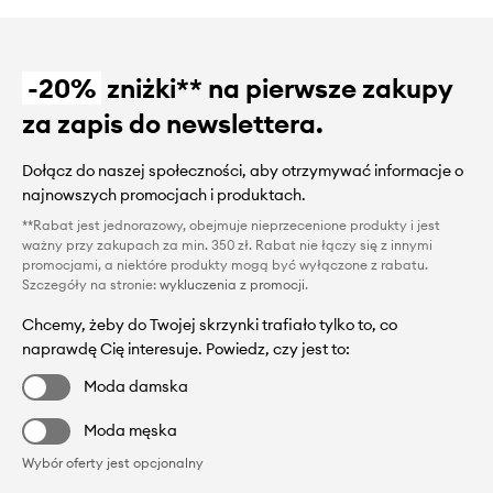
-20%
zniżki** na pierwsze zakupy
za zapis do newslettera.
Dołącz do naszej społeczności, aby otrzymywać informacje o
najnowszych promocjach i produktach.
**Rabat jest jednorazowy, obejmuje nieprzecenione produkty i jest
ważny przy zakupach za min. 350 zł. Rabat nie łączy się z innymi
promocjami, a niektóre produkty mogą być wyłączone z rabatu.
Szczegóły na stronie:
wykluczenia z promocji
.
Chcemy, żeby do Twojej skrzynki trafiało tylko to, co
naprawdę Cię interesuje. Powiedz, czy jest to:
Moda damska
Moda męska
Wybór oferty jest opcjonalny