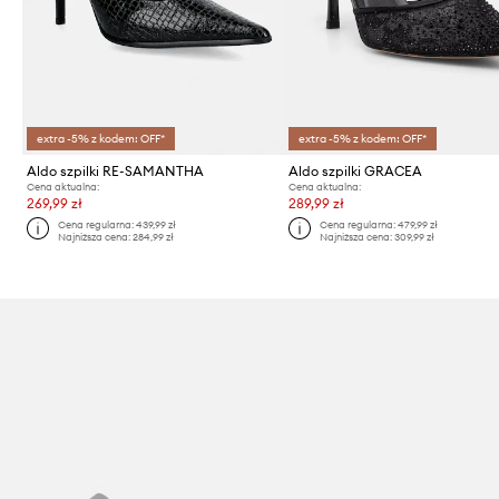
extra -5% z kodem: OFF*
extra -5% z kodem: OFF*
Aldo szpilki RE-SAMANTHA
Aldo szpilki GRACEA
Cena aktualna:
Cena aktualna:
269,99 zł
289,99 zł
Cena regularna:
439,99 zł
Cena regularna:
479,99 zł
Najniższa cena:
284,99 zł
Najniższa cena:
309,99 zł