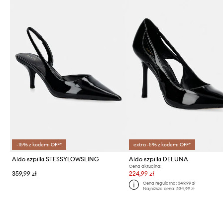
-15% z kodem: OFF*
extra -5% z kodem: OFF*
Aldo szpilki STESSYLOWSLING
Aldo szpilki DELUNA
Cena aktualna:
359,99 zł
224,99 zł
Cena regularna:
349,99 zł
Najniższa cena:
234,99 zł