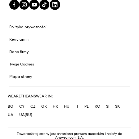
Polityka prywatności
Regulamin
Dane firmy
Twoje Cookies
Mapa strony
WEARETHEANSWEAR IN:
BG
CY
CZ
GR
HR
HU
IT
PL
RO
SI
SK
UA
UA(RU)
Zawartość tej strony jest chroniona prawem autorskim i należy do
Answear.com S.A.