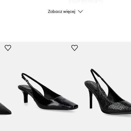
DANE PRODUKTU
Zobacz więcej
Kod producenta
14055
Kolor
Marka
Producent
ID Produktu