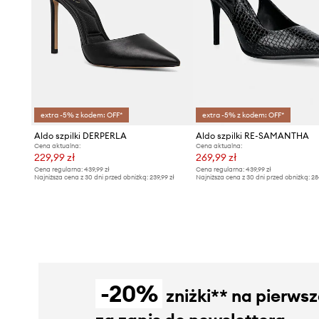
extra -5% z kodem: OFF*
extra -5% z kodem: OFF*
Aldo szpilki DERPERLA
Aldo szpilki RE-SAMANTHA
Cena aktualna:
Cena aktualna:
229,99 zł
269,99 zł
Cena regularna:
439,99 zł
Cena regularna:
439,99 zł
Najniższa cena z 30 dni przed obniżką:
239,99 zł
Najniższa cena z 30 dni przed obniżką:
28
-20%
zniżki** na pierws