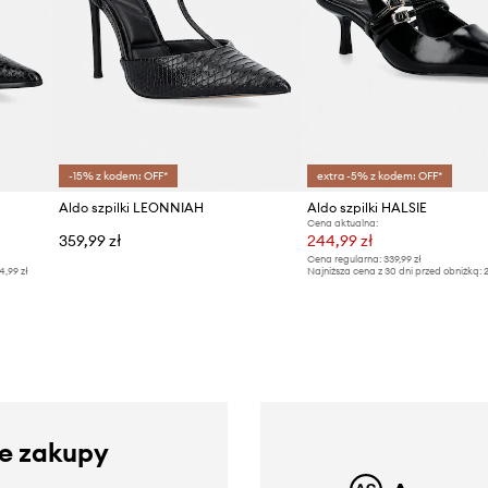
-15% z kodem: OFF*
extra -5% z kodem: OFF*
Aldo szpilki LEONNIAH
Aldo szpilki HALSIE
Cena aktualna:
359,99 zł
244,99 zł
Cena regularna:
339,99 zł
4,99 zł
Najniższa cena z 30 dni przed obniżką:
2
ze zakupy