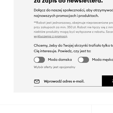
za zapis do newslettera.
Dołącz do naszej społeczności, aby otrzymywać
najnowszych promocjach i produktach.
**Rabat jest jednorazowy, obejmuje nieprzecenione pro
przy zakupach za min. 350 zł. Rabat nie łączy się z i
niektóre produkty mogą być wyłączone z rabatu. Szcze
wykluczenia z promocji
.
Chcemy, żeby do Twojej skrzynki trafiało tylko 
Cię interesuje. Powiedz, czy jest to:
Moda damska
Moda męsk
Wybór oferty jest opcjonalny