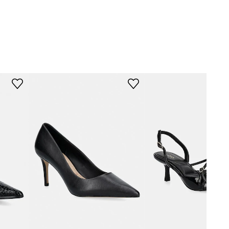
183.GALATRIX
czarny
Aldo