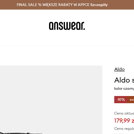
szczędzaj z Answear Club >
FINAL SALE % WIĘKSZE RABATY W APPCE
Dostawa nawet w 24h >
Szczegóły
News
Aldo
Aldo 
kolor czarn
-10%
ex
Cena aktua
179,99 z
Cena regul