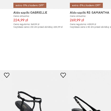
extra -5% z kodem: OFF*
extra -5% z kodem: OFF*
Aldo szpilki GABRIELLIE
Aldo szpilki RE-SAMANTHA
Cena aktualna:
Cena aktualna:
224,99 zł
269,99 zł
Cena regularna:
369,99 zł
Cena regularna:
439,99 zł
Najniższa cena z 30 dni przed obniżką:
234,99 zł
Najniższa cena z 30 dni przed obniżką:
2