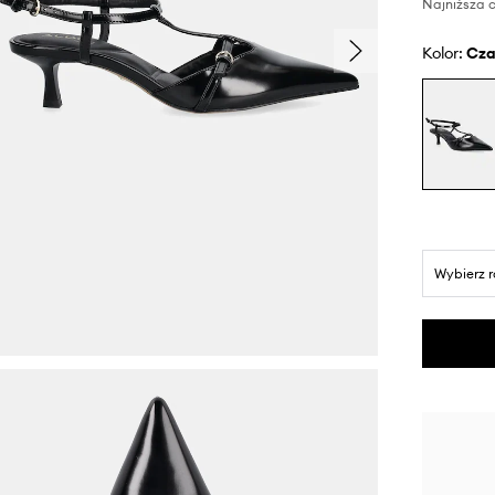
Najniższa c
Kolor:
cz
Wybierz 