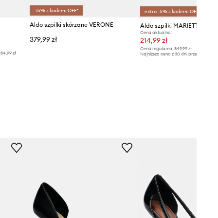
-15% z kodem: OFF*
extra -5% z kodem: OFF*
Aldo szpilki skórzane VERONE
Aldo szpilki MARIETTA
Cena aktualna:
379,99 zł
214,99 zł
Cena regularna:
349,99 zł
84,99 zł
Najniższa cena z 30 dni przed obniżką