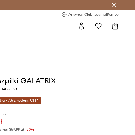
letter >
Regularne nowości >
Answear Club
Journal
Pomoc
szpilki GALATRIX
y 14055183
tra -5% z kodem: OFF*
lna:
ł
arna:
359,99 zł
-50%