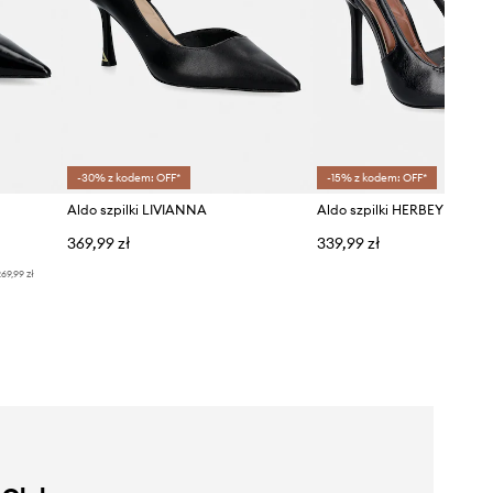
-30% z kodem: OFF*
-15% z kodem: OFF*
Aldo szpilki LIVIANNA
Aldo szpilki HERBEY
369,99 zł
339,99 zł
69,99 zł