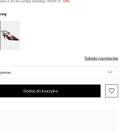
ena z 30 dni przed obniżką:
199,99 zł
 -10%
arny
Tabela rozmiarów
rozmiar
Dodaj do koszyka