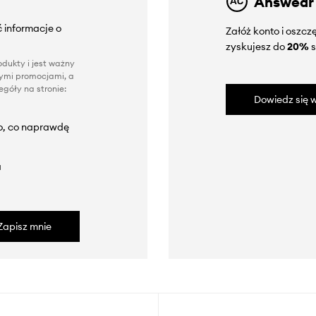
Answear
 informacje o
Załóż konto i oszc
zyskujesz do
20%
s
dukty i jest ważny
nnymi promocjami, a
góły na stronie:
Dowiedz się w
to, co naprawdę
a
Zapisz mnie