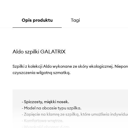
Opis produktu
Tagi
Aldo szpilki GALATRIX
Szpilki z kolekcji Aldo wykonane ze skóry ekologicznej. Niep
czyszczenia wilgotną szmatką.
- Spiczasty, miękki nosek.
- Model na obcasie typu szpilka.
- Zapięcie na klamrę ze szpilką, które umożliwia indywi
- Komfortowe wnętrze.
- Wysokość obcasa: 6 cm.