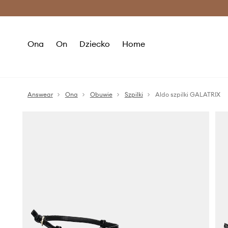
Premium Fashion Benefits >
O
Ona
On
Dziecko
Home
Answear
Ona
Obuwie
Szpilki
Aldo szpilki GALATRIX