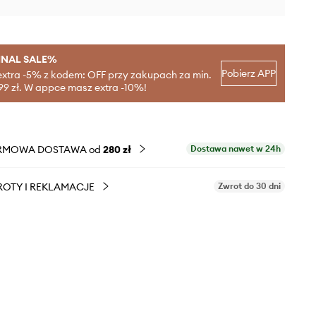
INAL SALE%
Pobierz APP
extra -5% z kodem: OFF przy zakupach za min.
99 zł. W appce masz extra -10%!
RMOWA DOSTAWA od
280 zł
Dostawa nawet w 24h
OTY I REKLAMACJE
Zwrot do 30 dni