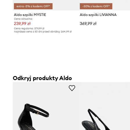
extra -5% z kodem: OFF*
-30% z kodem: OFF*
Aldo szpilki MYSTIE
Aldo szpilki LIVIANNA
Cena aktualna:
239,99 zł
369,99 zł
Cena regularna:
379,99 zł
Najniższa cena z 30 dni przed obniżką:
264,99 zł
Odkryj produkty Aldo