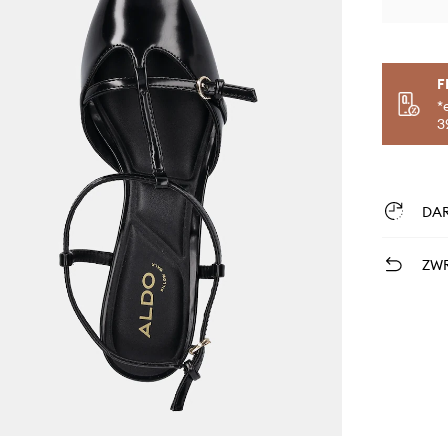
F
*
3
DA
ZWR