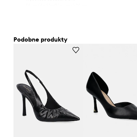
- Długość wkładki wynosi: 25 cm.
- Wymiary podane dla rozmiaru: 36.
Podobne produkty