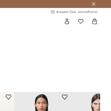
letter >
Regularne nowości >
Answear Club
Journal
Pomoc