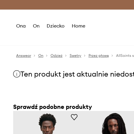
Premium Fashion Benefits >
O
Ona
On
Dziecko
Home
Answear
On
Odzież
Swetry
Przez głowę
AllSaints 
Ten produkt jest aktualnie niedo
Sprawdź podobne produkty