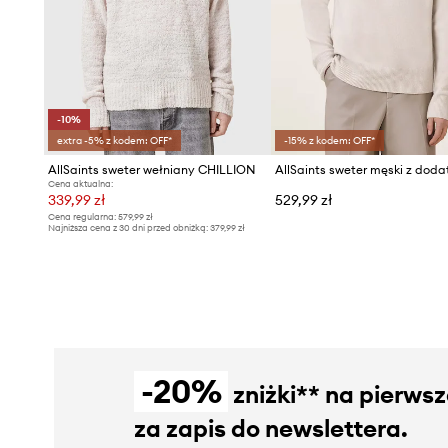
-10%
extra -5% z kodem: OFF*
-15% z kodem: OFF*
AllSaints sweter wełniany CHILLION
Cena aktualna:
339,99 zł
529,99 zł
Cena regularna:
579,99 zł
Najniższa cena z 30 dni przed obniżką:
379,99 zł
-20%
zniżki** na pierws
za zapis do newslettera.