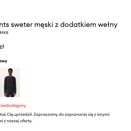
ints sweter męski z dodatkiem wełny
89KB
zł
żowy
niedostępny
ktoś Cię uprzedził. Zapraszamy do zapoznania się z innymi
 z naszej oferty.