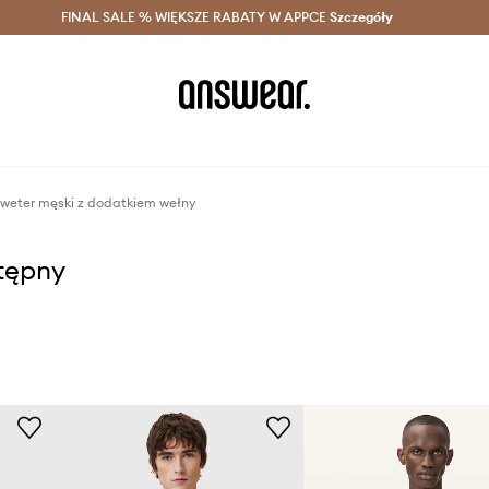
szczędzaj z Answear Club >
FINAL SALE % WIĘKSZE RABATY W APPCE
Dostawa nawet w 24h >
Szczegóły
News
sweter męski z dodatkiem wełny
stępny