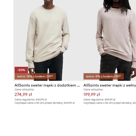
-50%
extra -15% z kodem: OFF*
extra -5% z kodem: OFF*
AllSaints sweter męski z dodatkiem wełny
Cena aktualna:
Cena aktualna:
274,99 zł
199,99 zł
Cena regularna:
549,99 zł
Cena regularna:
599,99 zł
Najniższa cena z 30 dni przed obniżką:
549,99 zł
Najniższa cena z 30 dni przed obniżką:
20