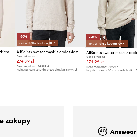
-50%
-50%
extra -15% z kodem: OFF*
extra -15% z kodem: OFF*
AllSaints sweter męski z dodatkiem wełny
AllSaints sweter męski z dodatkiem wełny
Cena aktualna:
Cena aktualna:
274,99 zł
274,99 zł
Cena regularna:
549,99 zł
Cena regularna:
549,99 zł
Najniższa cena z 30 dni przed obniżką:
549,99 zł
Najniższa cena z 30 dni przed obniżką:
5
ze zakupy
Answear