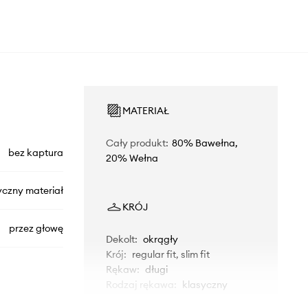
MATERIAŁ
Cały produkt
:
80% Bawełna,
bez kaptura
20% Wełna
yczny materiał
KRÓJ
przez głowę
Dekolt
:
okrągły
Krój
:
regular fit, slim fit
Rękaw
:
długi
Rodzaj rękawa
:
klasyczny