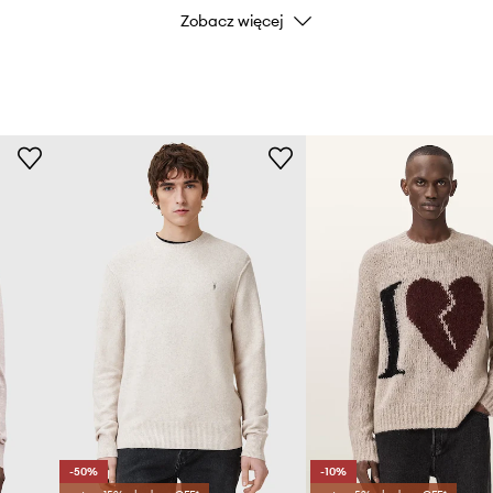
emu dopasowaniu do
Zobacz więcej
Kod producenta
 do wielu
Kolor producenta
Kolor
 jest przyjemna w
Marka
ie krępując przy tym
ID Produktu
 różnymi stylizacjami
ębi i wizualnego
ent marki AllSaints
-50%
-10%
anie kształtu i