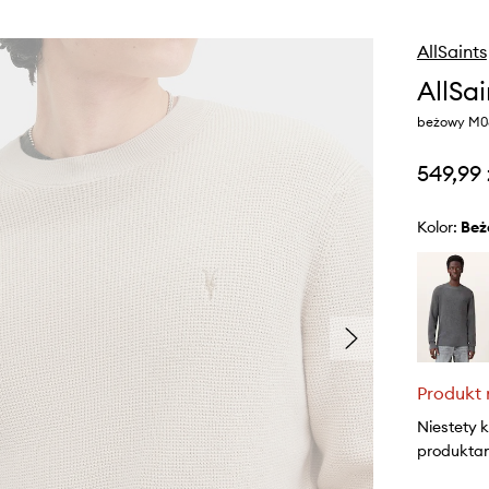
AllSaints
AllSa
beżowy M0
549,99 
Kolor:
be
Produkt 
Niestety 
produktami