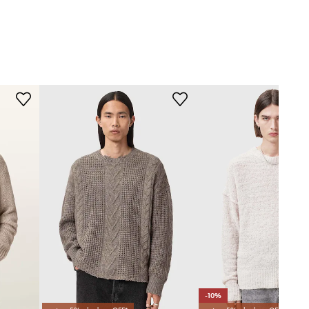
M089KB
OATMEALTAU
beżowy
AllSaints
-10%