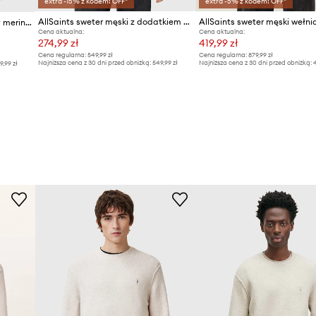
extra -15% z kodem: OFF*
extra -5% z kodem: OFF*
AllSaints sweter męski z dodatkiem wełny
AllSaints sweter męski z wełny merino
Cena aktualna:
Cena aktualna:
274,99 zł
419,99 zł
Cena regularna:
549,99 zł
Cena regularna:
879,99 zł
Najniższa cena z 30 dni przed obniżką:
549,99 zł
Najniższa cena z 30 dni przed obniżką:
4
9,99 zł