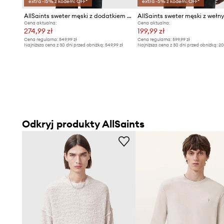
extra -15% z kodem: OFF*
extra -5% z kodem: OFF*
dopasowanie
AllSaints sweter męski z dodatkiem wełny
Cena aktualna:
Cena aktualna:
274,99 zł
199,99 zł
Cena regularna:
549,99 zł
Cena regularna:
599,99 zł
Najniższa cena z 30 dni przed obniżką:
549,99 zł
Najniższa cena z 30 dni przed obniżką:
20
Odkryj produkty AllSaints