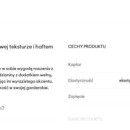
wej teksturze i haftem
CECHY PRODUKTU
Kaptur
zy w sobie wygodę noszenia z
dzianiny z dodatkiem wełny,
Elastyczność
elast
jąc im wyrazistego akcentu.
akość w swojej garderobie.
Zapięcie
n?
DANE PRODUKTU