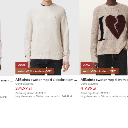
-50%
-10%
extra -15% z kodem: OFF*
extra -5% z kodem: OFF*
AllSaints sweter męski z dodatkiem wełny
AllSaints sweter męski z wełny merino
Cena aktualna:
Cena aktualna:
274,99 zł
419,99 zł
Cena regularna:
549,99 zł
Cena regularna:
879,99 zł
Najniższa cena z 30 dni przed obniżką:
549,99 zł
Najniższa cena z 30 dni przed obniżką:
4
9,99 zł