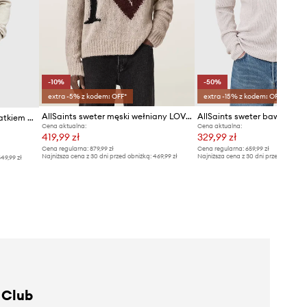
-10%
-50%
extra -5% z kodem: OFF*
extra -15% z kodem: OFF*
AllSaints sweter męski wełniany LOVER KNIT
AllSaints sweter bawełni
AllSaints sweter męski z dodatkiem wełny
Cena aktualna:
Cena aktualna:
419,99 zł
329,99 zł
Cena regularna:
879,99 zł
Cena regularna:
659,99 zł
Najniższa cena z 30 dni przed obniżką:
469,99 zł
Najniższa cena z 30 dni przed obniżką
49,99 zł
 Club