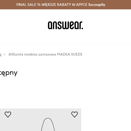
szczędzaj z Answear Club >
FINAL SALE % WIĘKSZE RABATY W APPCE
Dostawa nawet w 24h >
Szczegóły
News
i
AllSaints torebka zamszowa MADEA SUEDE
stępny