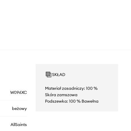
SKŁAD
Materiał zasadniczy: 100 %
W096XC
Skóra zamszowa
Podszewka: 100 % Bawełna
beżowy
AllSaints