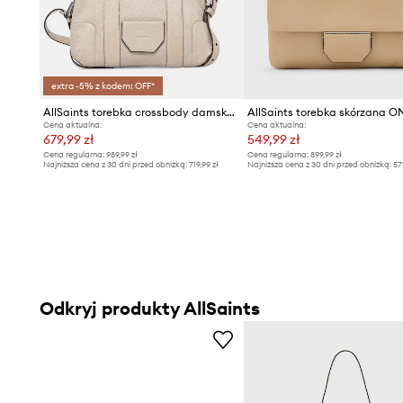
extra -5% z kodem: OFF*
AllSaints torebka crossbody damska skórzana ARES
AllSaints torebka skórzana 
Cena aktualna:
Cena aktualna:
679,99 zł
549,99 zł
Cena regularna:
989,99 zł
Cena regularna:
899,99 zł
Najniższa cena z 30 dni przed obniżką:
719,99 zł
Najniższa cena z 30 dni przed obniżką:
57
Odkryj produkty AllSaints