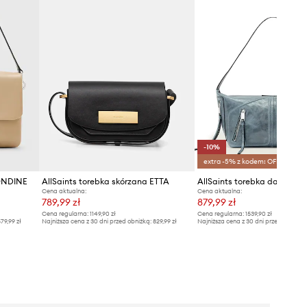
-10%
extra -5% z kodem: OFF*
 ONDINE
AllSaints torebka skórzana ETTA
Cena aktualna:
Cena aktualna:
789,99 zł
879,99 zł
Cena regularna:
1149,90 zł
Cena regularna:
1539,90 zł
79,99 zł
Najniższa cena z 30 dni przed obniżką:
829,99 zł
Najniższa cena z 30 dni przed obniżką