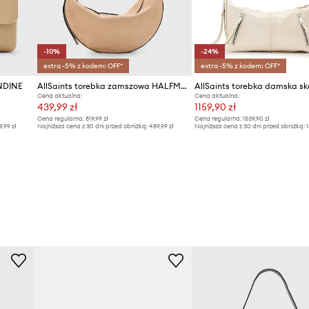
-10%
-24%
extra -5% z kodem: OFF*
extra -5% z kodem: OFF*
ONDINE
AllSaints torebka zamszowa HALFMOON
Cena aktualna:
Cena aktualna:
439,99 zł
1159,90 zł
Cena regularna:
819,99 zł
Cena regularna:
1539,90 zł
9,99 zł
Najniższa cena z 30 dni przed obniżką:
489,99 zł
Najniższa cena z 30 dni przed obniżką:
1