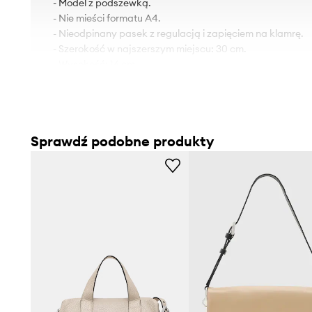
- Model z podszewką.
- Nie mieści formatu A4.
- Nieodpinany pasek z regulacją i zapięciem na klamrę.
- Szerokość w najszerszym miejscu: 30 cm.
- Wysokość: 16 cm.
- Głębokość: 5 cm.
Sprawdź podobne produkty