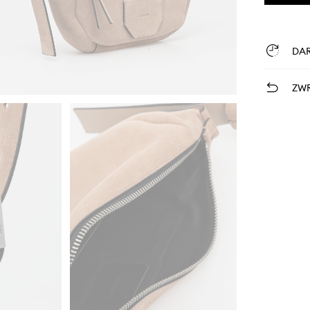
DA
ZWR