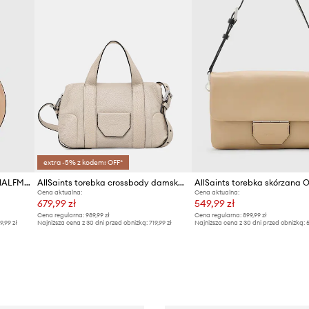
extra -5% z kodem: OFF*
AllSaints torebka zamszowa HALFMOON
AllSaints torebka crossbody damska skórzana ARES
AllSaints torebka skórzana
Cena aktualna:
Cena aktualna:
679,99 zł
549,99 zł
Cena regularna:
989,99 zł
Cena regularna:
899,99 zł
9,99 zł
Najniższa cena z 30 dni przed obniżką:
719,99 zł
Najniższa cena z 30 dni przed obniżką:
5