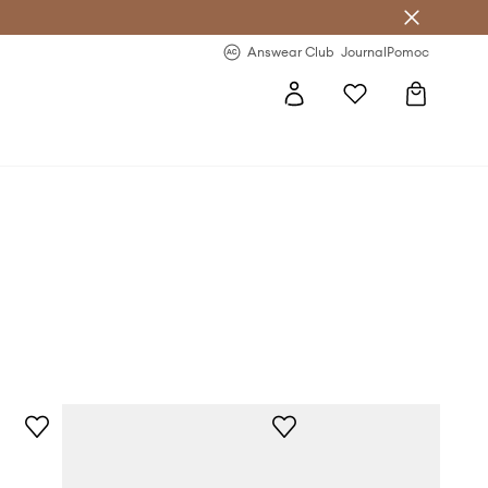
letter >
Regularne nowości >
Answear Club
Journal
Pomoc