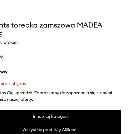
ints torebka zamszowa MADEA
E
owy W096XC
zł
żowy
niedostępny
ktoś Cię uprzedził. Zapraszamy do zapoznania się z innymi
 z naszej oferty.
Inne z tej kategorii
Wszystkie produkty AllSaints