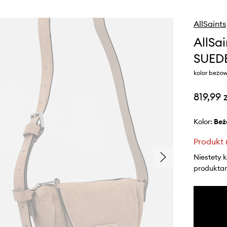
AllSaints
AllSa
SUED
kolor beż
819,99 
Kolor:
be
Produkt 
Niestety 
produktami