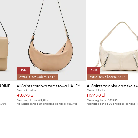
-10%
-24%
extra -5% z kodem: OFF*
extra -5% z kodem: OFF*
ONDINE
AllSaints torebka zamszowa HALFMOON
Cena aktualna:
Cena aktualna:
439,99 zł
1159,90 zł
Cena regularna:
819,99 zł
Cena regularna:
1539,90 zł
9,99 zł
Najniższa cena z 30 dni przed obniżką:
489,99 zł
Najniższa cena z 30 dni przed obniżką:
1