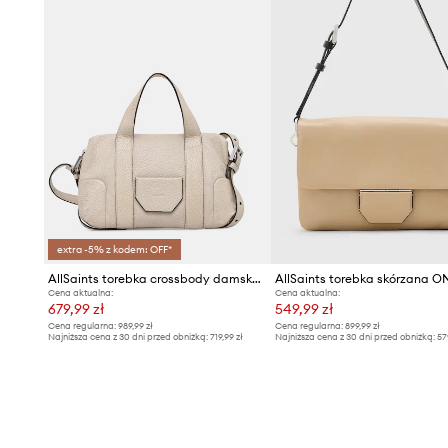
extra -5% z kodem: OFF*
AllSaints torebka crossbody damska skórzana ARES
AllSaints torebka skórzana 
Cena aktualna:
Cena aktualna:
679,99 zł
549,99 zł
Cena regularna:
989,99 zł
Cena regularna:
899,99 zł
Najniższa cena z 30 dni przed obniżką:
719,99 zł
Najniższa cena z 30 dni przed obniżką:
57