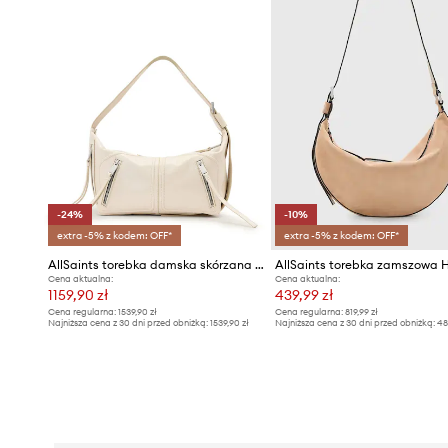
-24%
-10%
extra -5% z kodem: OFF*
extra -5% z kodem: OFF*
AllSaints torebka damska skórzana JEAN
Cena aktualna:
Cena aktualna:
1159,90 zł
439,99 zł
Cena regularna:
1539,90 zł
Cena regularna:
819,99 zł
Najniższa cena z 30 dni przed obniżką:
1539,90 zł
Najniższa cena z 30 dni przed obniżką:
48