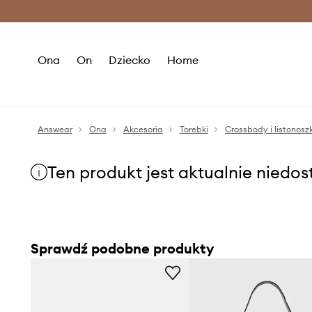
Premium Fashion Benefits >
O
Ona
On
Dziecko
Home
Answear
Ona
Akcesoria
Torebki
Crossbody i listonoszk
Ten produkt jest aktualnie niedo
Sprawdź podobne produkty