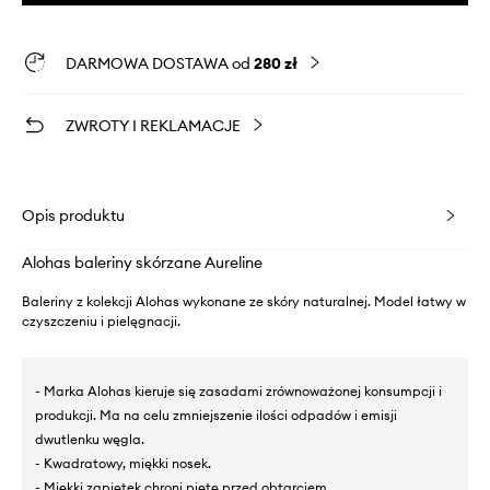
DARMOWA DOSTAWA od
280 zł
ZWROTY I REKLAMACJE
Opis produktu
Alohas baleriny skórzane Aureline
Baleriny z kolekcji Alohas wykonane ze skóry naturalnej. Model łatwy w
czyszczeniu i pielęgnacji.
- Marka Alohas kieruje się zasadami zrównoważonej konsumpcji i
produkcji. Ma na celu zmniejszenie ilości odpadów i emisji
dwutlenku węgla.
- Kwadratowy, miękki nosek.
- Miękki zapiętek chroni piętę przed obtarciem.