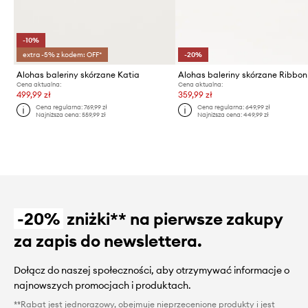
-10%
extra -5% z kodem: OFF*
-20%
Alohas baleriny skórzane Katia
Alohas baleriny skórzane Ribbon
Cena aktualna:
Cena aktualna:
499,99 zł
359,99 zł
Cena regularna:
769,99 zł
Cena regularna:
649,99 zł
Najniższa cena:
559,99 zł
Najniższa cena:
449,99 zł
-20%
zniżki** na pierwsze zakupy
za zapis do newslettera.
Dołącz do naszej społeczności, aby otrzymywać informacje o
najnowszych promocjach i produktach.
**Rabat jest jednorazowy, obejmuje nieprzecenione produkty i jest