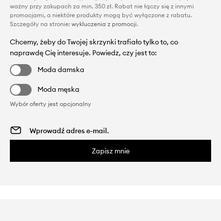
ważny przy zakupach za min. 350 zł. Rabat nie łączy się z innymi
promocjami, a niektóre produkty mogą być wyłączone z rabatu.
Szczegóły na stronie:
wykluczenia z promocji
.
Chcemy, żeby do Twojej skrzynki trafiało tylko to, co
naprawdę Cię interesuje. Powiedz, czy jest to:
Moda damska
Moda męska
Wybór oferty jest opcjonalny
Zapisz mnie