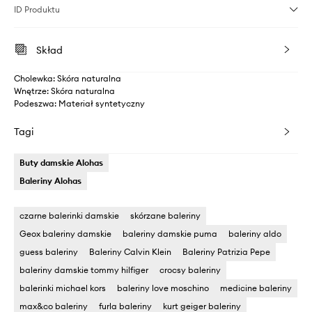
ID Produktu
Skład
Cholewka: Skóra naturalna
Wnętrze: Skóra naturalna
Podeszwa: Materiał syntetyczny
Tagi
Buty damskie Alohas
Baleriny Alohas
czarne balerinki damskie
skórzane baleriny
Geox baleriny damskie
baleriny damskie puma
baleriny aldo
guess baleriny
Baleriny Calvin Klein
Baleriny Patrizia Pepe
baleriny damskie tommy hilfiger
crocsy baleriny
balerinki michael kors
baleriny love moschino
medicine baleriny
max&co baleriny
furla baleriny
kurt geiger baleriny