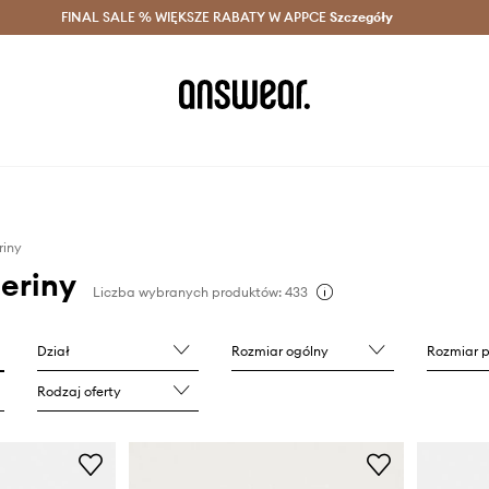
szczędzaj z Answear Club >
FINAL SALE % WIĘKSZE RABATY W APPCE
Dostawa nawet w 24h >
Szczegóły
News
riny
eriny
Liczba wybranych produktów: 433
Dział
Rozmiar ogólny
Rozmiar 
Rodzaj oferty