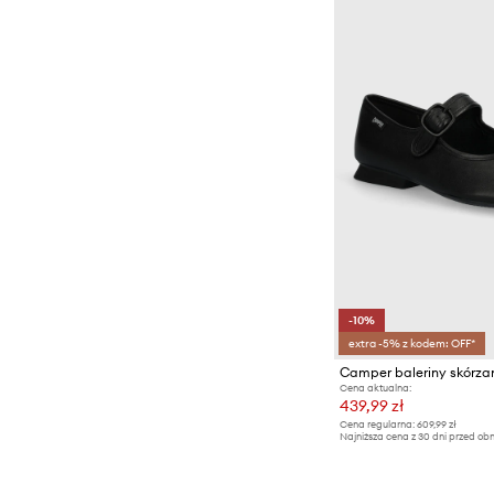
-10%
extra -5% z kodem: OFF*
Camper baleriny skórza
Cena aktualna:
439,99 zł
Cena regularna:
609,99 zł
Najniższa cena z 30 dni przed obn