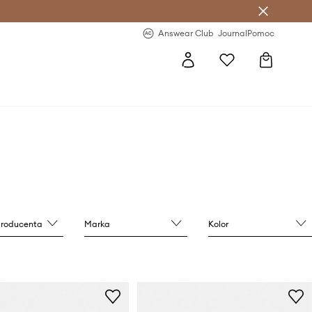
letter >
Regularne nowości >
Answear Club
Journal
Pomoc
producenta
Marka
Kolor