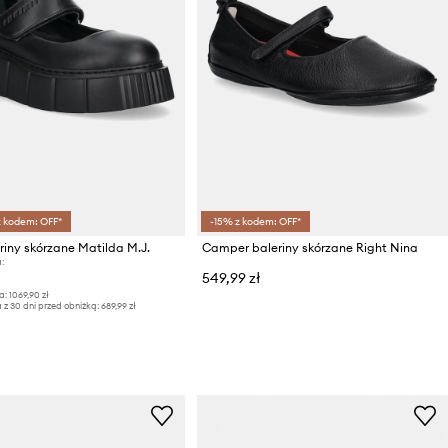
z kodem: OFF*
-15% z kodem: OFF*
eriny skórzane Matilda M.J.
Camper baleriny skórzane Right Nina
:
549,99 zł
a:
1069,90 zł
 z 30 dni przed obniżką:
689,99 zł