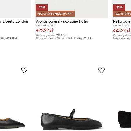
-10%
-12%
extra -5% z kodem: OFF*
extra -5% 
ny Liberty London
Alohas baleriny skórzane Katia
Pinko bale
Cena aktualna:
Cena aktualna
499,99 zł
629,99 zł
Cena regularna:
769,99 zł
Cena regularn
iżką:
479,99 zł
Najniższa cena z 30 dni przed obniżką:
559,99 zł
Najniższa cena