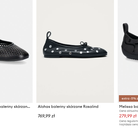
extra -5% 
MICHAEL Michael Kors baleriny skórzane Nellie Flex Ballet
Alohas baleriny skórzane Rosalind
Melissa ba
Cena aktualna
769,99 zł
279,99 zł
Cena regularn
Najniższa cena