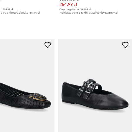
254,99 zł
a:
559,99 zł
Cena regularna:
349,99 zł
 z 30 dni przed obniżką:
359,99 zł
Najniższa cena z 30 dni przed obniżką:
269,99 zł