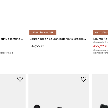
-30% z kodem: OFF*
extra -5% 
Lauren Ralph Lauren baleriny skórzane Londyn
Lauren Ralph Lauren baleriny skórzane Jayna Mj
Cena aktualna
549,99 zł
499,99 zł
Cena regularn
iżką:
419,99 zł
Najniższa cena