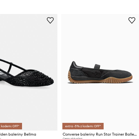
z kodem: OFF*
extra -5% z kodem: OFF*
den baleriny Bellma
Converse baleriny Run Star Trainer Ballet Flat
:
Cena aktualna: