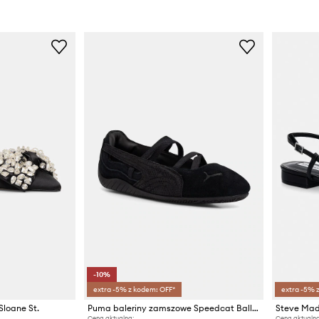
-10%
extra -5% z kodem: OFF*
extra -5% 
Sloane St.
Puma baleriny zamszowe Speedcat Ballet Python
Steve Mad
Cena aktualna:
Cena aktualna