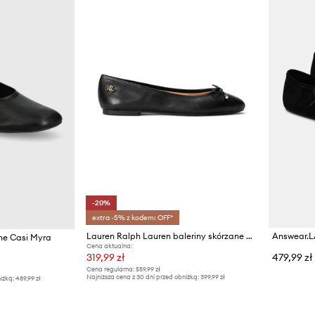
-20%
extra -5% z kodem: OFF*
Lauren Ralph Lauren baleriny skórzane Jayna
Answear.L
ne Casi Myra
Cena aktualna:
319,99 zł
479,99 zł
Cena regularna:
559,99 zł
Najniższa cena z 30 dni przed obniżką:
399,99 zł
iżką:
489,99 zł