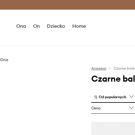
Premium Fashion Benefits >
O
Ona
On
Dziecko
Home
Ona
Obuwie
Answear
Czarne bale
Czarne bal
Baleriny
Mokasyny i półbuty
Szpilki
Od popularnych
Cena