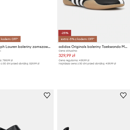
-25%
z kodem: OFF*
extra -5% z kodem: OFF*
Lauren Ralph Lauren baleriny zamszowe Londyn Klt
adidas Originals baleriny Taekwondo Mei Balle
:
Cena aktualna:
329,99 zł
a:
789,99 zł
Cena regularna:
439,99 zł
 z 30 dni przed obniżką:
529,99 zł
Najniższa cena z 30 dni przed obniżką:
439,99 zł