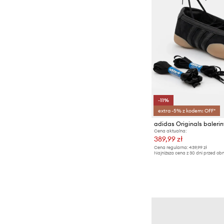
-11%
extra -5% z kodem: OFF*
Cena aktualna:
389,99 zł
Cena regularna:
439,99 zł
Najniższa cena z 30 dni przed obn