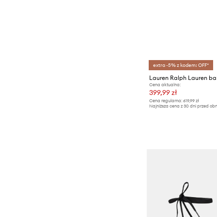
extra -5% z kodem: OFF*
Cena aktualna:
399,99 zł
Cena regularna:
619,99 zł
Najniższa cena z 30 dni przed obn