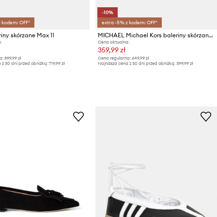
-10%
z kodem: OFF*
extra -5% z kodem: OFF*
riny skórzane Max 11
MICHAEL Michael Kors baleriny skórzane Rowen Flex Ballet
:
Cena aktualna:
359,99 zł
a:
899,99 zł
Cena regularna:
649,99 zł
 z 30 dni przed obniżką:
719,99 zł
Najniższa cena z 30 dni przed obniżką:
399,99 zł