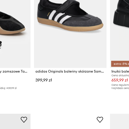
extra -5% 
adidas Originals baleriny zamszowe Taekwondo Mei Ballet W
adidas Originals baleriny skórzane Samba Jane
Inuikii bal
Cena aktualna
399,99 zł
659,99 zł
Cena regularn
iżką:
439,99 zł
Najniższa cena