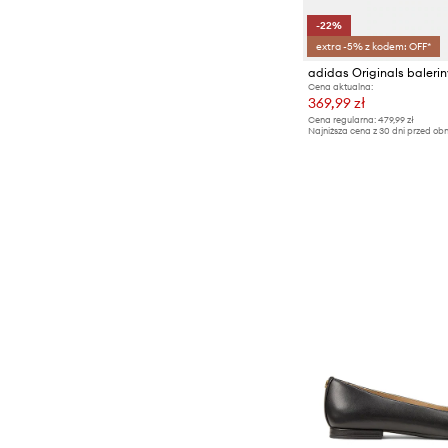
-22%
extra -5% z kodem: OFF*
adidas Originals baleri
Cena aktualna:
369,99 zł
Cena regularna:
479,99 zł
Najniższa cena z 30 dni przed obn