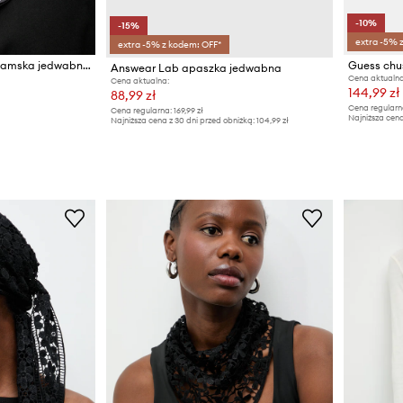
-10%
-15%
extra -5% 
extra -5% z kodem: OFF*
Answear.LAB apaszka damska jedwabna
Guess chu
Answear Lab apaszka jedwabna
Cena aktualna
Cena aktualna:
144,99 zł
88,99 zł
Cena regularn
Cena regularna:
169,99 zł
Najniższa cena
Najniższa cena z 30 dni przed obniżką:
104,99 zł