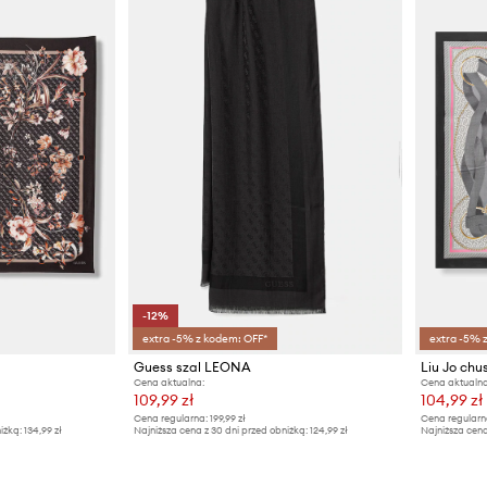
-12%
extra -5% z kodem: OFF*
extra -5% 
Guess szal LEONA
Liu Jo chu
Cena aktualna:
Cena aktualna
109,99 zł
104,99 zł
Cena regularna:
199,99 zł
Cena regularn
iżką:
134,99 zł
Najniższa cena z 30 dni przed obniżką:
124,99 zł
Najniższa cena