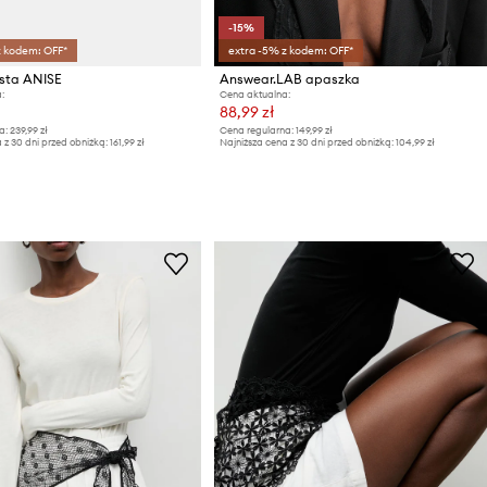
-15%
z kodem: OFF*
extra -5% z kodem: OFF*
sta ANISE
Answear.LAB apaszka
:
Cena aktualna:
88,99 zł
a:
239,99 zł
Cena regularna:
149,99 zł
 z 30 dni przed obniżką:
161,99 zł
Najniższa cena z 30 dni przed obniżką:
104,99 zł