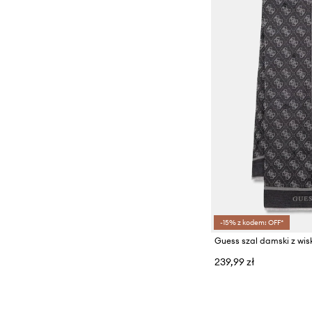
-15% z kodem: OFF*
Guess szal damski z wis
239,99 zł