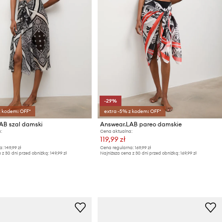
-29%
z kodem: OFF*
extra -5% z kodem: OFF*
AB szal damski
Answear.LAB pareo damskie
:
Cena aktualna:
119,99 zł
a:
149,99 zł
Cena regularna:
169,99 zł
 z 30 dni przed obniżką:
149,99 zł
Najniższa cena z 30 dni przed obniżką:
169,99 zł