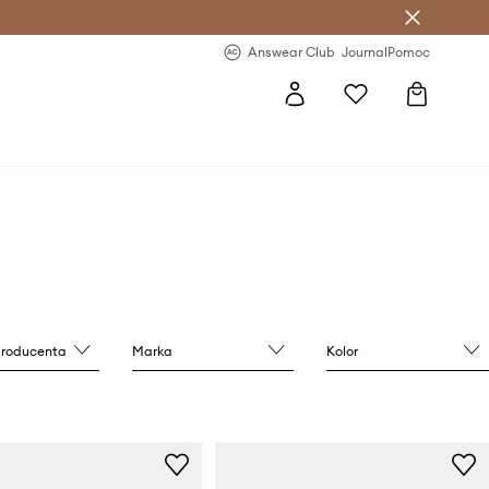
letter >
Regularne nowości >
Answear Club
Journal
Pomoc
producenta
Marka
Kolor