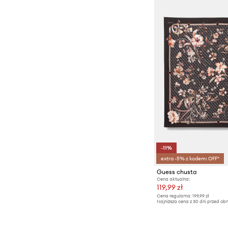
-11%
extra -5% z kodem: OFF*
Guess chusta
Cena aktualna:
119,99 zł
Cena regularna:
199,99 zł
Najniższa cena z 30 dni przed obn