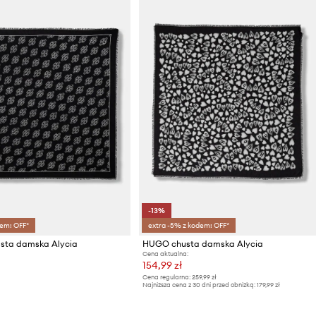
-13%
em: OFF*
extra -5% z kodem: OFF*
sta damska Alycia
HUGO chusta damska Alycia
Cena aktualna:
154,99 zł
Cena regularna:
259,99 zł
Najniższa cena z 30 dni przed obniżką:
179,99 zł