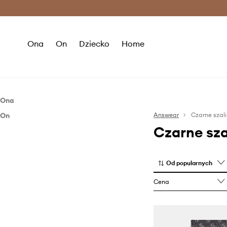
Premium Fashion Benefits >
O
Ona
On
Dziecko
Home
Ona
On
Odzież
Answear
Czarne szali
Czarne sza
Akcesoria
Akcesoria
Stroje kąpielowe
Szaliki i chusty
Szaliki i chusty
Od popularnych
Cena