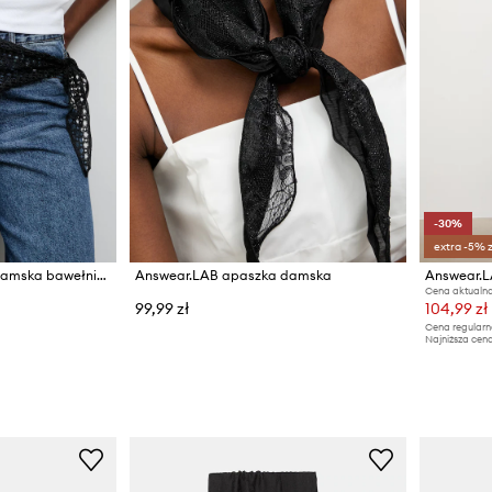
-30%
extra -5% 
Answear.LAB apaszka damska bawełniana
Answear.LAB apaszka damska
Answear.L
Cena aktualna
99,99 zł
104,99 zł
Cena regularn
Najniższa cena