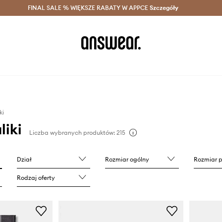
szczędzaj z Answear Club >
FINAL SALE % WIĘKSZE RABATY W APPCE
Dostawa nawet w 24h >
Szczegóły
News
ki
liki
Liczba wybranych produktów: 215
Dział
Rozmiar ogólny
Rozmiar 
Rodzaj oferty