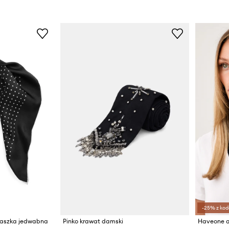
-25% z kod
paszka jedwabna
Pinko krawat damski
Haveone 