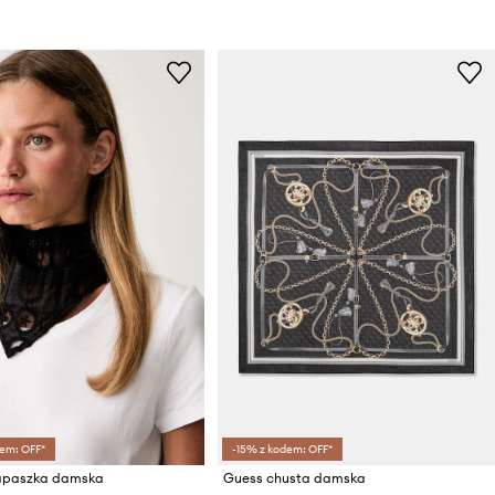
em: OFF*
-15% z kodem: OFF*
apaszka damska
Guess chusta damska