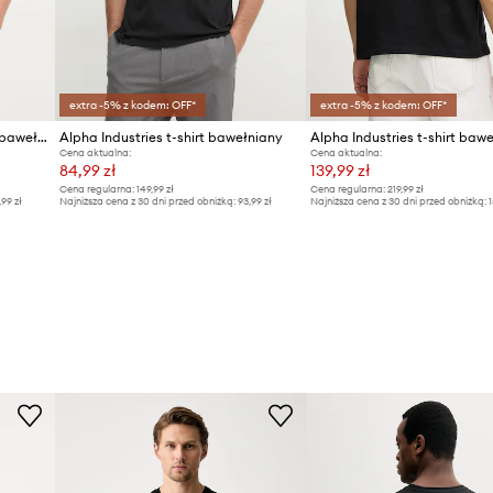
extra -5% z kodem: OFF*
extra -5% z kodem: OFF*
Alpha Industries t-shirt męski bawełniany US Scorpion Backprint
Alpha Industries t-shirt bawełniany
Cena aktualna:
Cena aktualna:
84,99 zł
139,99 zł
Cena regularna:
149,99 zł
Cena regularna:
219,99 zł
,99 zł
Najniższa cena z 30 dni przed obniżką:
93,99 zł
Najniższa cena z 30 dni przed obniżką:
1