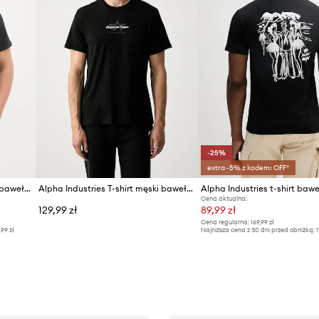
-25%
extra -5% z kodem: OFF*
Alpha Industries t-shirt męski bawełniany US Scorpion Backprint
Alpha Industries T-shirt męski bawełniany Foam Middle
Cena aktualna:
129,99 zł
89,99 zł
Cena regularna:
169,99 zł
,99 zł
Najniższa cena z 30 dni przed obniżką:
1