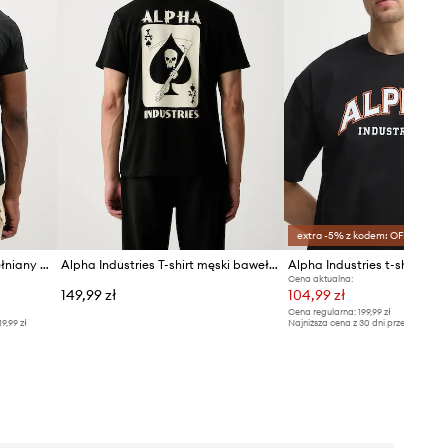
extra -5% z kodem: OFF*
Alpha Industries t-shirt bawełniany Aloha T BP
Alpha Industries T-shirt męski bawełniany Skull Ops
Cena aktualna:
149,99 zł
104,99 zł
Cena regularna:
199,99 zł
19,99 zł
Najniższa cena z 30 dni przed obniżką