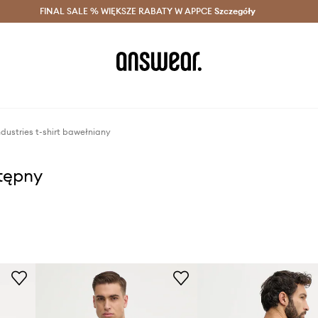
szczędzaj z Answear Club >
FINAL SALE % WIĘKSZE RABATY W APPCE
Dostawa nawet w 24h >
Szczegóły
News
dustries t-shirt bawełniany
stępny