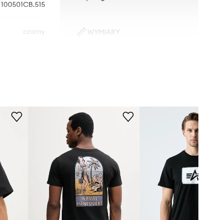
100501CB.515
czarny
WYMIARY
Model ze zdjęcia ma 189 cm
pha Industries
wzrostu i ma na sobie rozmiar M.
Rozmiarówka standardowa
Zalecamy wybór rozmiaru, jaki nosisz
zazwyczaj.
Tabela rozmiarów