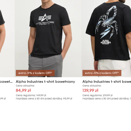
extra -5% z kodem: OFF*
extra -5% z kodem: OFF*
Alpha Industries t-shirt męski bawełniany US Scorpion Backprint
Alpha Industries t-shirt bawełniany
Cena aktualna:
Cena aktualna:
84,99 zł
139,99 zł
Cena regularna:
149,99 zł
Cena regularna:
219,99 zł
,99 zł
Najniższa cena z 30 dni przed obniżką:
93,99 zł
Najniższa cena z 30 dni przed obniżką:
1