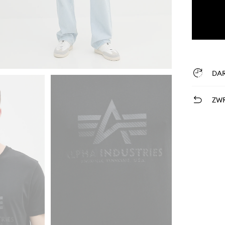
DA
ZWR