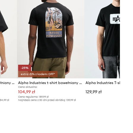
-25%
extra -5% z kodem: OFF*
Alpha Industries t-shirt bawełniany Scorpion Cyborg
Alpha Industries t-shirt bawełniany Naval T BP
Cena aktualna:
104,99 zł
129,99 zł
Cena regularna:
189,99 zł
54,99 zł
Najniższa cena z 30 dni przed obniżką:
139,99 zł