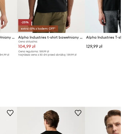
-25%
extra -5% z kodem: OFF*
Alpha Industries t-shirt bawełniany Scorpion Cyborg
Alpha Industries t-shirt bawełniany Naval T BP
Cena aktualna:
104,99 zł
129,99 zł
Cena regularna:
189,99 zł
54,99 zł
Najniższa cena z 30 dni przed obniżką:
139,99 zł