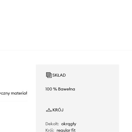
SKŁAD
100 % Bawełna
yczny materiał
KRÓJ
Dekolt
:
okrągły
Krój
:
regular fit