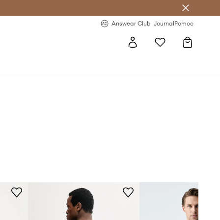
letter >
Regularne nowości >
Answear Club
Journal
Pomoc