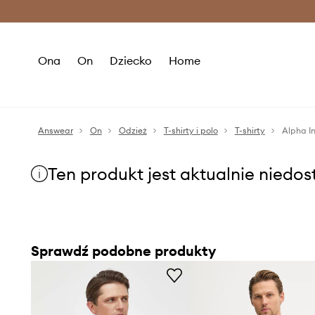
Premium Fashion Benefits >
O
Ona
On
Dziecko
Home
Answear
On
Odzież
T-shirty i polo
T-shirty
Alpha In
Ten produkt jest aktualnie niedo
Sprawdź podobne produkty