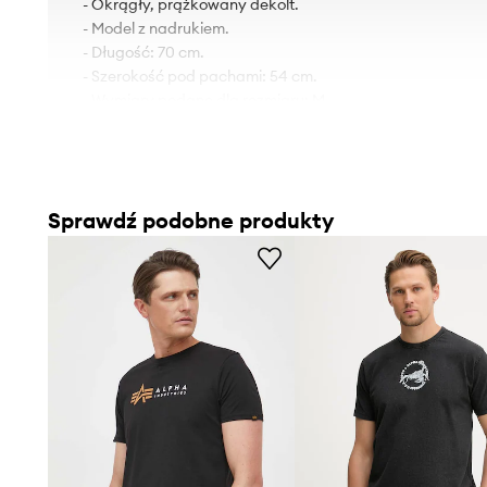
- Okrągły, prążkowany dekolt.
- Model z nadrukiem.
- Długość: 70 cm.
- Szerokość pod pachami: 54 cm.
- Wymiary podane dla rozmiaru: M.
Sprawdź podobne produkty