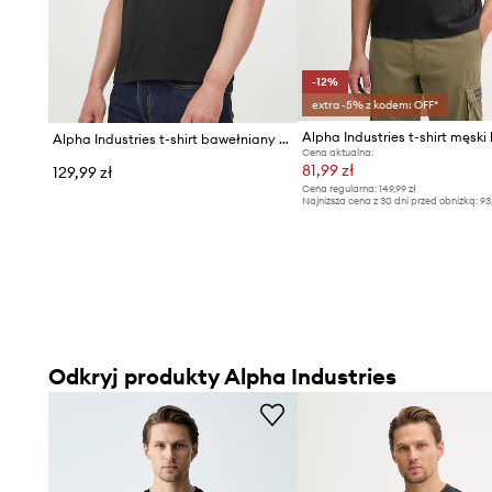
-12%
extra -5% z kodem: OFF*
Alpha Industries t-shirt bawełniany Label
Cena aktualna:
81,99 zł
129,99 zł
Cena regularna:
149,99 zł
Najniższa cena z 30 dni przed obniżką:
93
Odkryj produkty Alpha Industries