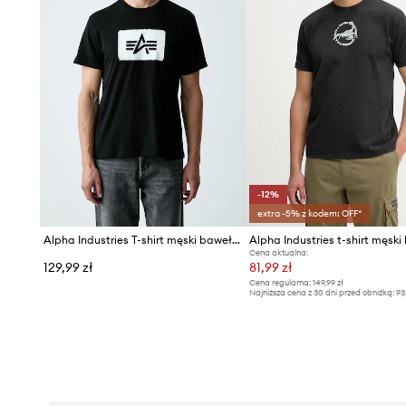
-12%
extra -5% z kodem: OFF*
Alpha Industries T-shirt męski bawełniany Washed Out
Cena aktualna:
129,99 zł
81,99 zł
Cena regularna:
149,99 zł
Najniższa cena z 30 dni przed obniżką:
93