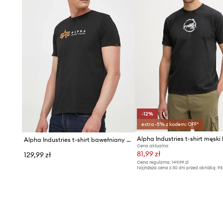
-12%
extra -5% z kodem: OFF*
Alpha Industries t-shirt bawełniany Label
Cena aktualna:
81,99 zł
129,99 zł
Cena regularna:
149,99 zł
Najniższa cena z 30 dni przed obniżką:
93