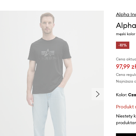
Alpha In
Alpha
męski kolor
-10%
Cena aktua
97,99 z
Cena regul
Najniższa c
Kolor:
cz
Produkt 
Niestety 
produktami