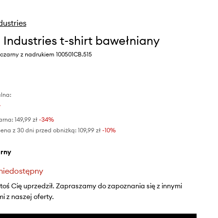
dustries
 Industries t-shirt bawełniany
 czarny z nadrukiem 100501CB.515
lna:
ł
arna:
149,99 zł
-34%
ena z 30 dni przed obniżką:
109,99 zł
 -10%
arny
niedostępny
ktoś Cię uprzedził. Zapraszamy do zapoznania się z innymi
 z naszej oferty.