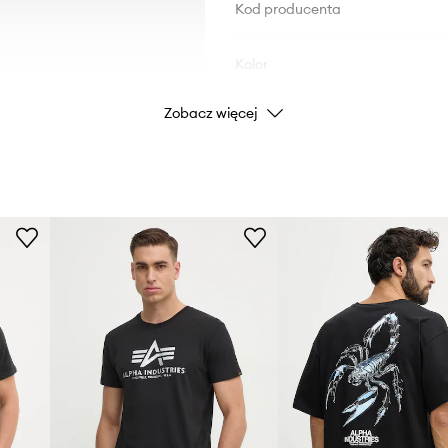
Kod producenta
Kolor
Zobacz więcej
Marka
Al
ID Produktu