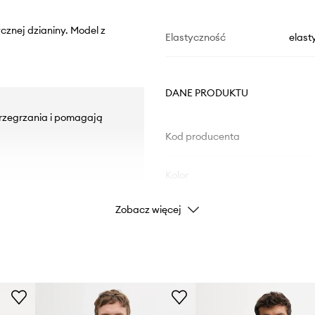
ycznej dzianiny. Model z
Elastyczność
elast
DANE PRODUKTU
przegrzania i pomagają
Kod producenta
Kolor
Zobacz więcej
Marka
Cal
Producent
ID Produktu