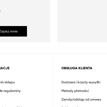
a
Zapisz mnie
MACJE
OBSŁUGA KLIENTA
in sklepu
Dostawa i koszty wysyłki
łe regulaminy
Metody płatności
Zwroty/odstąp od umowy