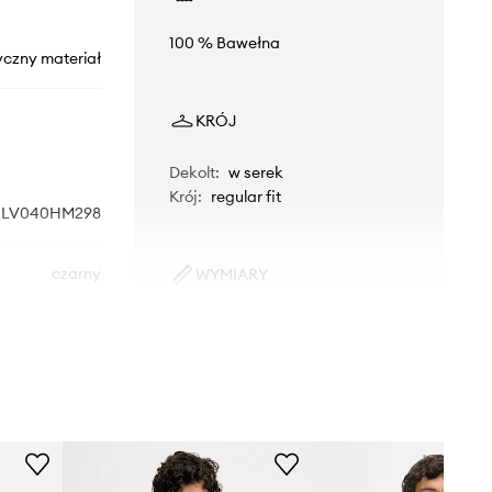
100 % Bawełna
yczny materiał
KRÓJ
Dekolt
:
w serek
Krój
:
regular fit
LV040HM298
czarny
WYMIARY
Model ze zdjęcia ma 184 cm
vin Klein Jeans
wzrostu i ma na sobie rozmiar M.
Rozmiarówka standardowa
Zalecamy wybór rozmiaru, jaki nosisz
zazwyczaj.
Tabela rozmiarów