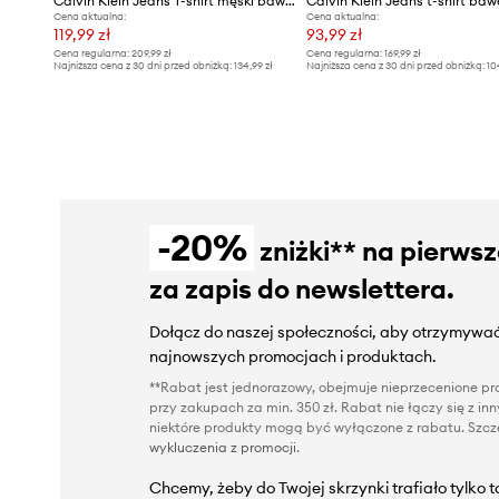
Calvin Klein Jeans T-shirt męski bawełniany
Calvin Klein Jeans t-shirt ba
Cena aktualna:
Cena aktualna:
119,99 zł
93,99 zł
Cena regularna:
209,99 zł
Cena regularna:
169,99 zł
Najniższa cena z 30 dni przed obniżką:
134,99 zł
Najniższa cena z 30 dni przed obniżką:
10
-20%
zniżki** na pierws
za zapis do newslettera.
Dołącz do naszej społeczności, aby otrzymywać
najnowszych promocjach i produktach.
**Rabat jest jednorazowy, obejmuje nieprzecenione pro
przy zakupach za min. 350 zł. Rabat nie łączy się z i
niektóre produkty mogą być wyłączone z rabatu. Szcze
wykluczenia z promocji
.
Chcemy, żeby do Twojej skrzynki trafiało tylko 