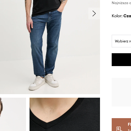
Najniższa c
Kolor:
cz
Wybierz 
F
*