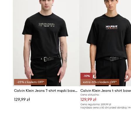
-10%
-25% z kodem: OFF*
extra -5% z kodem: OFF*
Calvin Klein Jeans T-shirt męski bawełniany
Calvin Klein Jeans t-shirt ba
Cena aktualna:
129,99 zł
129,99 zł
Cena regularna:
259,99 zł
Najniższa cena z 30 dni przed obniżką:
14