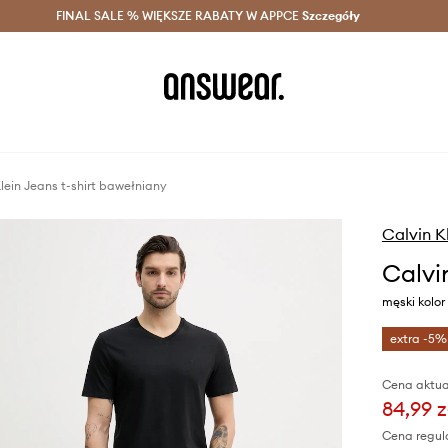
szczędzaj z Answear Club >
FINAL SALE % WIĘKSZE RABATY W APPCE
Dostawa nawet w 24h >
Szczegóły
News
lein Jeans t-shirt bawełniany
Calvin K
Calvi
męski kolo
extra -5%
Cena aktua
84,99 z
Cena regul