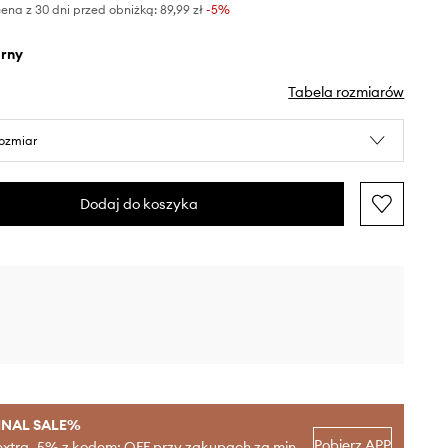
ena z 30 dni przed obniżką:
89,99 zł
 -5%
arny
Tabela rozmiarów
rozmiar
Dodaj do koszyka
INAL SALE%
Pobierz APP
extra -5% z kodem: OFF przy zakupach za min.