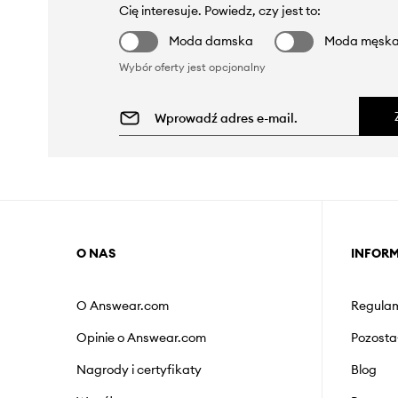
Cię interesuje. Powiedz, czy jest to:
Moda damska
Moda męsk
Wybór oferty jest opcjonalny
O NAS
INFOR
O Answear.com
Regulam
Opinie o Answear.com
Pozosta
Nagrody i certyfikaty
Blog