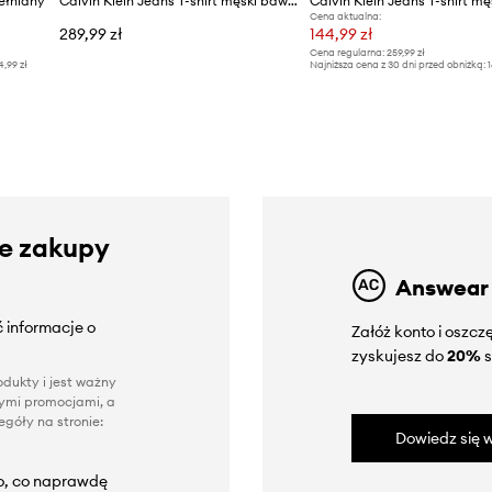
wełniany
Calvin Klein Jeans T-shirt męski bawełniany
Cena aktualna:
289,99 zł
144,99 zł
Cena regularna:
259,99 zł
4,99 zł
Najniższa cena z 30 dni przed obniżką:
1
ze zakupy
Answear
 informacje o
Załóż konto i oszc
zyskujesz do
20%
s
dukty i jest ważny
nnymi promocjami, a
góły na stronie:
Dowiedz się w
to, co naprawdę