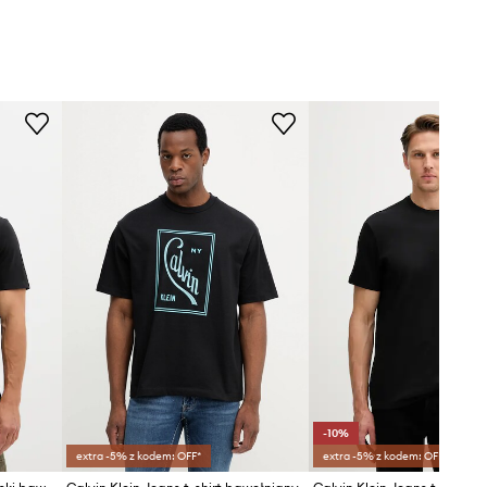
-10%
extra -5% z kodem: OFF*
extra -5% z kodem: OFF*