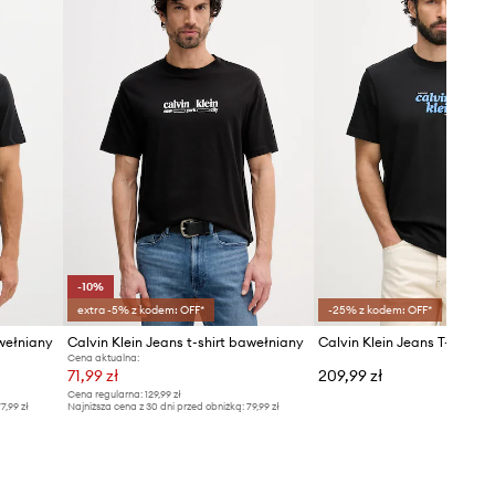
-10%
extra -5% z kodem: OFF*
-25% z kodem: OFF*
awełniany
Calvin Klein Jeans t-shirt bawełniany
Cena aktualna:
71,99 zł
209,99 zł
Cena regularna:
129,99 zł
7,99 zł
Najniższa cena z 30 dni przed obniżką:
79,99 zł