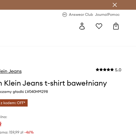
letter >
Regularne nowości >
Answear Club
Journal
Pomoc
5.0
lein Jeans
n Klein Jeans t-shirt bawełniany
r czarny gładki LV040HM298
 z kodem: OFF*
lna:
ł
arna:
159,99 zł
-46%