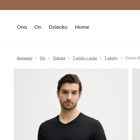
Premium Fashion Benefits >
O
Ona
On
Dziecko
Home
Answear
On
Odzież
T-shirty i polo
T-shirty
Calvin K