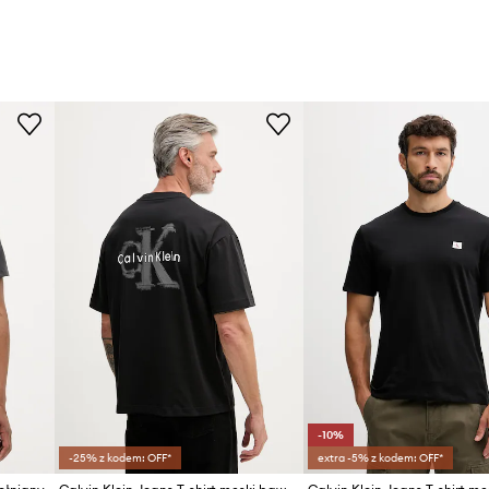
-10%
-25% z kodem: OFF*
extra -5% z kodem: OFF*