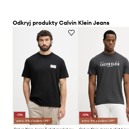
Odkryj produkty Calvin Klein Jeans
-11%
-10%
extra -5% z kodem: OFF*
extra -5% z kodem: OFF*