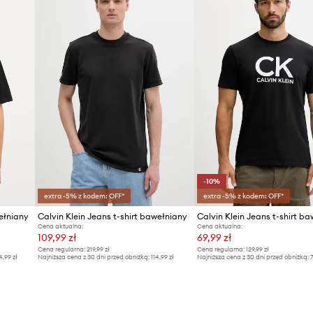
-10%
extra -5% z kodem: OFF*
extra -5% z kodem: OFF*
wełniany
Calvin Klein Jeans t-shirt bawełniany
Calvin Klein Jeans t-shirt b
Cena aktualna:
Cena aktualna:
109,99 zł
69,99 zł
Cena regularna:
219,99 zł
Cena regularna:
129,99 zł
4,99 zł
Najniższa cena z 30 dni przed obniżką:
114,99 zł
Najniższa cena z 30 dni przed obniżką:
7