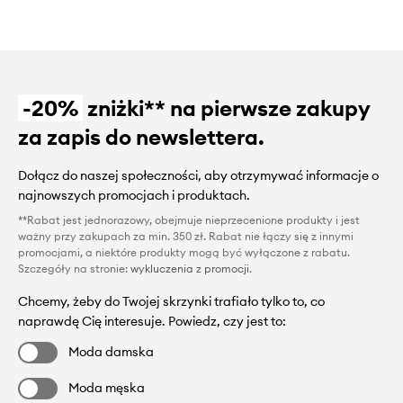
-20%
zniżki** na pierwsze zakupy
za zapis do newslettera.
Dołącz do naszej społeczności, aby otrzymywać informacje o
najnowszych promocjach i produktach.
**Rabat jest jednorazowy, obejmuje nieprzecenione produkty i jest
ważny przy zakupach za min. 350 zł. Rabat nie łączy się z innymi
promocjami, a niektóre produkty mogą być wyłączone z rabatu.
Szczegóły na stronie:
wykluczenia z promocji
.
Chcemy, żeby do Twojej skrzynki trafiało tylko to, co
naprawdę Cię interesuje. Powiedz, czy jest to:
Moda damska
Moda męska