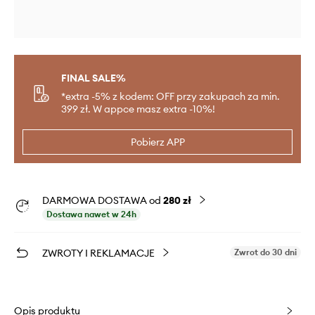
FINAL SALE%
*extra -5% z kodem: OFF przy zakupach za min.
399 zł. W appce masz extra -10%!
Pobierz APP
DARMOWA DOSTAWA od
280 zł
Dostawa nawet w 24h
ZWROTY I REKLAMACJE
Zwrot do 30 dni
Opis produktu