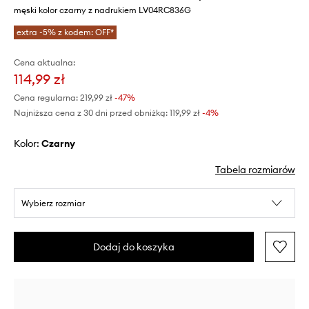
męski kolor czarny z nadrukiem LV04RC836G
extra -5% z kodem: OFF*
Cena aktualna:
114,99 zł
Cena regularna:
219,99 zł
-47%
Najniższa cena z 30 dni przed obniżką:
119,99 zł
 -4%
Kolor:
czarny
Tabela rozmiarów
Wybierz rozmiar
Dodaj do koszyka