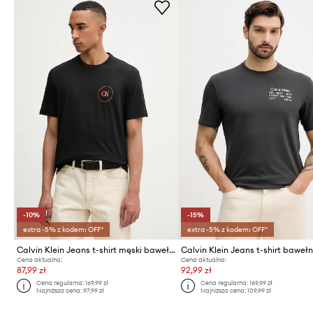
-10%
-15%
extra -5% z kodem: OFF*
extra -5% z kodem: OFF*
Calvin Klein Jeans t-shirt męski bawełniany
Calvin Klein Jeans t-shirt baweł
Cena aktualna:
Cena aktualna:
87,99 zł
92,99 zł
Cena regularna:
169,99 zł
Cena regularna:
169,99 zł
Najniższa cena:
97,99 zł
Najniższa cena:
109,99 zł