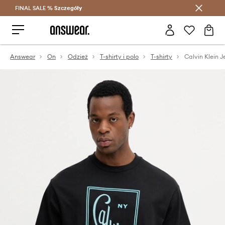
FINAL SALE %
Szczegóły
Oszczędzaj z Answear Club >
Answear
On
Odzież
T-shirty i polo
T-shirty