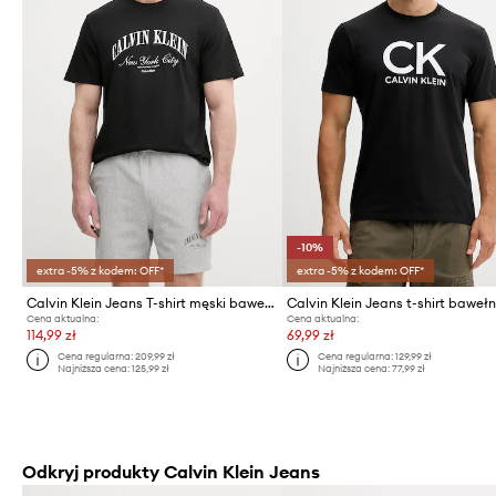
-10%
extra -5% z kodem: OFF*
extra -5% z kodem: OFF*
Calvin Klein Jeans T-shirt męski bawełniany
Calvin Klein Jeans t-shirt baweł
Cena aktualna:
Cena aktualna:
114,99 zł
69,99 zł
Cena regularna:
209,99 zł
Cena regularna:
129,99 zł
Najniższa cena:
125,99 zł
Najniższa cena:
77,99 zł
Odkryj produkty Calvin Klein Jeans