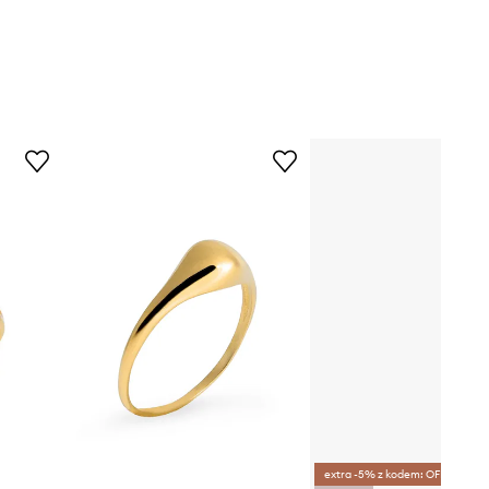
ZAFPZ0130
złoty
ANIA KRUK
extra -5% z kodem: OFF*