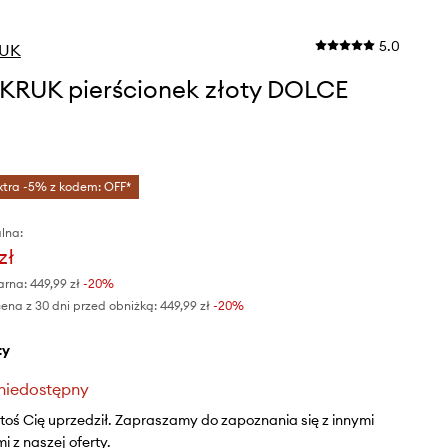
5.0
RUK
KRUK pierścionek złoty DOLCE
xtra -5% z kodem: OFF*
lna:
zł
arna:
449,99 zł
-20%
ena z 30 dni przed obniżką:
449,99 zł
 -20%
ty
niedostępny
ktoś Cię uprzedził. Zapraszamy do zapoznania się z innymi
 z naszej oferty.