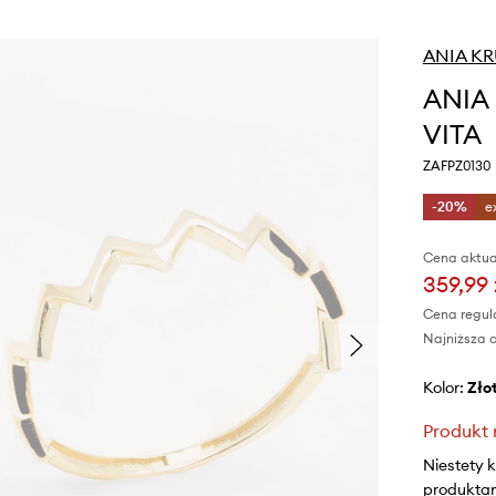
ANIA K
ANIA 
VITA
ZAFPZ0130
-20%
e
Cena aktua
359,99 
Cena regul
Najniższa c
Kolor:
zło
Produkt 
Niestety 
produktami