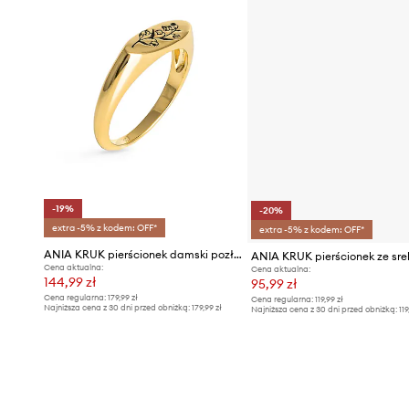
-19%
-20%
extra -5% z kodem: OFF*
extra -5% z kodem: OFF*
ANIA KRUK pierścionek damski pozłacany HIPPIE
Cena aktualna:
Cena aktualna:
144,99 zł
95,99 zł
Cena regularna:
179,99 zł
Cena regularna:
119,99 zł
Najniższa cena z 30 dni przed obniżką:
179,99 zł
Najniższa cena z 30 dni przed obniżką:
119