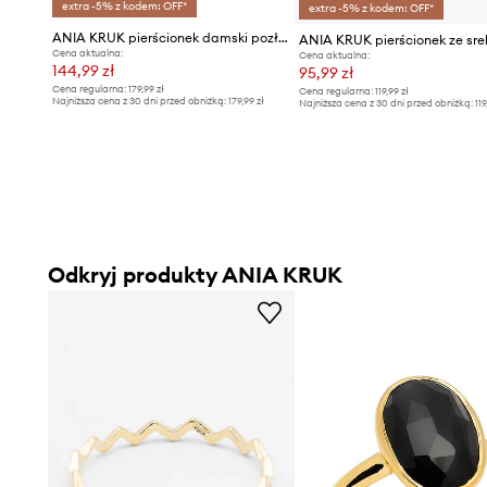
extra -5% z kodem: OFF*
extra -5% z kodem: OFF*
ANIA KRUK pierścionek damski pozłacany HIPPIE
Cena aktualna:
Cena aktualna:
144,99 zł
95,99 zł
Cena regularna:
179,99 zł
Cena regularna:
119,99 zł
Najniższa cena z 30 dni przed obniżką:
179,99 zł
Najniższa cena z 30 dni przed obniżką:
119
Odkryj produkty ANIA KRUK