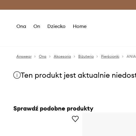
Premium Fashion Benefits >
O
Ona
On
Dziecko
Home
Answear
Ona
Akcesoria
Biżuteria
Pierścionki
ANIA
Ten produkt jest aktualnie niedo
Sprawdź podobne produkty