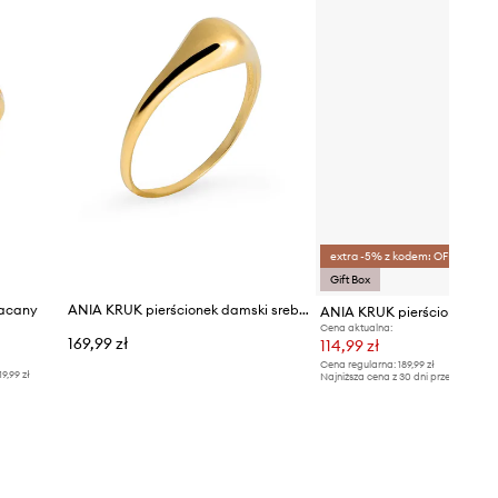
extra -5% z kodem: OFF*
Gift Box
łacany
ANIA KRUK pierścionek damski srebrny pozłacany VINTAGE
Cena aktualna:
169,99 zł
114,99 zł
Cena regularna:
189,99 zł
19,99 zł
Najniższa cena z 30 dni przed obniżką