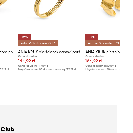
-19%
-19%
extra -5% z kodem: OFF*
extra -5% z kodem: OFF*
ANIA KRUK pierścionek ze srebra pokrytego złotem DUO
ANIA KRUK pierścionek damski pozłacany DUO
Cena aktualna:
Cena aktualna:
144,99 zł
184,99 zł
Cena regularna:
179,99 zł
Cena regularna:
229,99 zł
09,99 zł
Najniższa cena z 30 dni przed obniżką:
179,99 zł
Najniższa cena z 30 dni przed obniżką
 Club