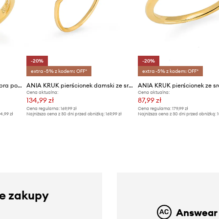
-20%
-20%
extra -5% z kodem: OFF*
extra -5% z kodem: OFF*
ANIA KRUK pierścionek ze srebra pokrytego złotem DUO
ANIA KRUK pierścionek damski ze srebra pozłacanego z cyrkonią GLAMOUR
Cena aktualna:
Cena aktualna:
134,99 zł
87,99 zł
Cena regularna:
169,99 zł
Cena regularna:
179,99 zł
4,99 zł
Najniższa cena z 30 dni przed obniżką:
169,99 zł
Najniższa cena z 30 dni przed obniżką:
1
ze zakupy
Answear