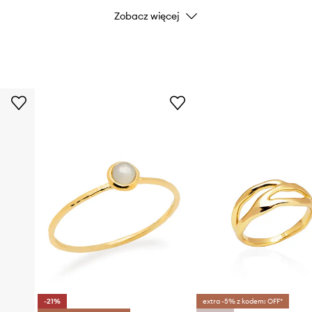
Zobacz więcej
Kod producenta
Kolor
Marka
Producent
ID Produktu
-21%
extra -5% z kodem: OFF*