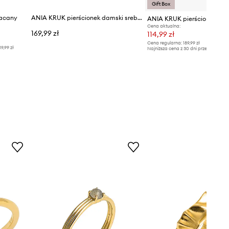
Gift Box
łacany
ANIA KRUK pierścionek damski srebrny pozłacany VINTAGE
Cena aktualna:
169,99 zł
114,99 zł
Cena regularna:
189,99 zł
19,99 zł
Najniższa cena z 30 dni przed obniżką