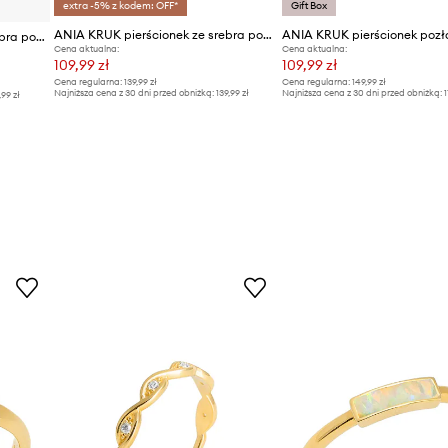
extra -5% z kodem: OFF*
Gift Box
ANIA KRUK pierścionek ze srebra pokrytego złotem DUO
ANIA KRUK pierścionek poz
ANIA KRUK pierścionek ze srebra pokrytego złotem Oval
Cena aktualna:
Cena aktualna:
109,99 zł
109,99 zł
Cena regularna:
139,99 zł
Cena regularna:
149,99 zł
Najniższa cena z 30 dni przed obniżką:
139,99 zł
Najniższa cena z 30 dni przed obniżką:
1
,99 zł