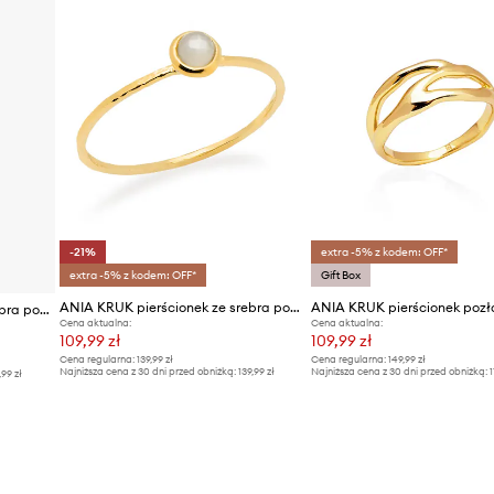
-21%
extra -5% z kodem: OFF*
extra -5% z kodem: OFF*
Gift Box
ANIA KRUK pierścionek ze srebra pokrytego złotem DUO
ANIA KRUK pierścionek poz
ANIA KRUK pierścionek ze srebra pokrytego złotem Oval
Cena aktualna:
Cena aktualna:
109,99 zł
109,99 zł
Cena regularna:
139,99 zł
Cena regularna:
149,99 zł
Najniższa cena z 30 dni przed obniżką:
139,99 zł
Najniższa cena z 30 dni przed obniżką:
1
,99 zł