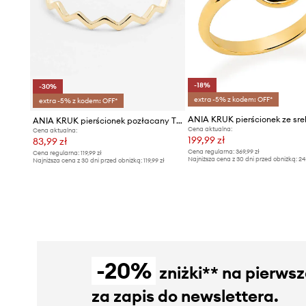
-18%
-30%
extra -5% z kodem: OFF*
extra -5% z kodem: OFF*
ANIA KRUK pierścionek pozłacany TRENDY
Cena aktualna:
Cena aktualna:
199,99 zł
83,99 zł
Cena regularna:
369,99 zł
Cena regularna:
119,99 zł
Najniższa cena z 30 dni przed obniżką:
24
Najniższa cena z 30 dni przed obniżką:
119,99 zł
-20%
zniżki** na pierws
za zapis do newslettera.