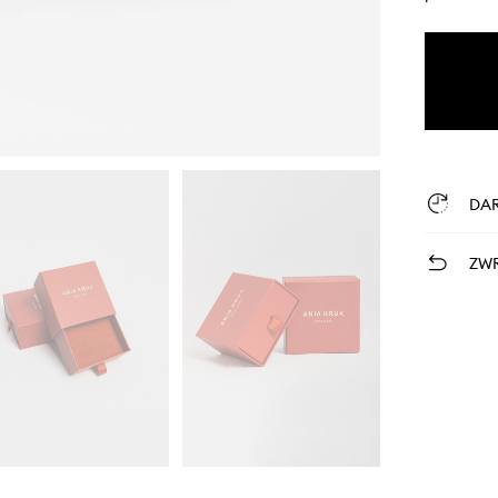
DA
ZWR