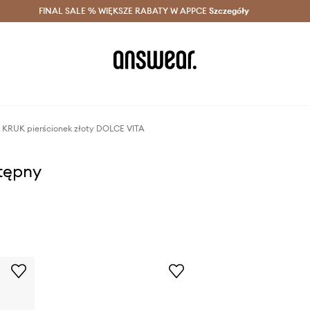
szczędzaj z Answear Club >
FINAL SALE % WIĘKSZE RABATY W APPCE
Dostawa nawet w 24h >
Szczegóły
News
 KRUK pierścionek złoty DOLCE VITA
stępny