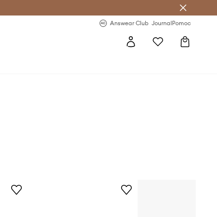
letter >
Regularne nowości >
Answear Club
Journal
Pomoc