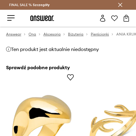
FINAL SALE %
Szczegóły
Oszczędzaj z Answear Club >
Answear
Ona
Akcesoria
Biżuteria
Pierścionki
ANIA KRUK 
Ten produkt jest aktualnie niedostępny
Sprawdź podobne produkty