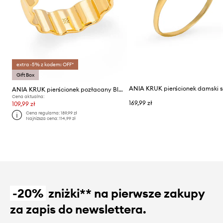
extra -5% z kodem: OFF*
Gift Box
ANIA KRUK pierścionek pozłacany Blair
Cena aktualna:
169,99 zł
109,99 zł
Cena regularna:
189,99 zł
Najniższa cena:
114,99 zł
-20%
zniżki** na pierwsze zakupy
za zapis do newslettera.