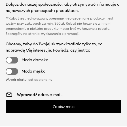
Dołącz do naszej społeczności, aby otrzymywać informacje o
najnowszych promocjach i produktach.
**Rabat jest jednorazowy, obejmuje nieprzecenione produkty i jest
ważny przy zakupach za min. 350 zł. Rabat nie łączy się z innymi
promocjami, a niektóre produkty mogą być wyłączone z rabatu.
Szczegóły na stronie:
wykluczenia z promocji
.
Chcemy, żeby do Twojej skrzynki trafiało tylko to, co
naprawdę Cię interesuje. Powiedz, czy jest to:
Moda damska
Moda męska
Wybór oferty jest opcjonalny
Zapisz mnie