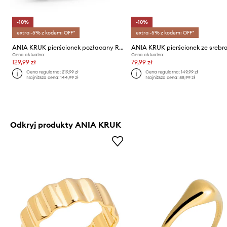
-10%
-10%
extra -5% z kodem: OFF*
extra -5% z kodem: OFF*
ANIA KRUK pierścionek pozłacany ROMANTICA
Cena aktualna:
Cena aktualna:
129,99 zł
79,99 zł
Cena regularna:
219,99 zł
Cena regularna:
149,99 zł
Najniższa cena:
144,99 zł
Najniższa cena:
88,99 zł
Odkryj produkty ANIA KRUK