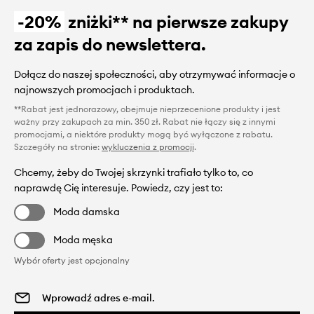
-20%
zniżki** na pierwsze zakupy
za zapis do newslettera.
Dołącz do naszej społeczności, aby otrzymywać informacje o
najnowszych promocjach i produktach.
**Rabat jest jednorazowy, obejmuje nieprzecenione produkty i jest
ważny przy zakupach za min. 350 zł. Rabat nie łączy się z innymi
promocjami, a niektóre produkty mogą być wyłączone z rabatu.
Szczegóły na stronie:
wykluczenia z promocji
.
Chcemy, żeby do Twojej skrzynki trafiało tylko to, co
naprawdę Cię interesuje. Powiedz, czy jest to:
Moda damska
Moda męska
Wybór oferty jest opcjonalny