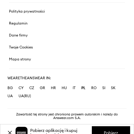
Polityka prywatności
Regulamin
Dane firmy
Twoje Cookies
Mapa strony
WEARETHEANSWEAR IN:
BG
CY
CZ
GR
HR
HU
IT
PL
RO
SI
SK
UA
UA(RU)
Zawartość tej strony jest chroniona prawem autorskim i należy do
Answear.com S.A.
Pobierz aplikację i kupuj
Pobierz