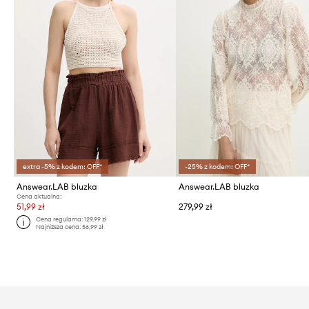
extra -5% z kodem: OFF*
-25% z kodem: OFF*
Answear.LAB bluzka
Answear.LAB bluzka
Cena aktualna:
51,99 zł
279,99 zł
Cena regularna:
129,99 zł
Najniższa cena:
56,99 zł