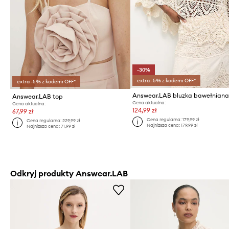
-30%
extra -5% z kodem: OFF*
extra -5% z kodem: OFF*
Answear.LAB bluzka bawełnian
Answear.LAB top
Cena aktualna:
Cena aktualna:
124,99 zł
67,99 zł
Cena regularna:
179,99 zł
Cena regularna:
229,99 zł
Najniższa cena:
179,99 zł
Najniższa cena:
71,99 zł
Odkryj produkty Answear.LAB