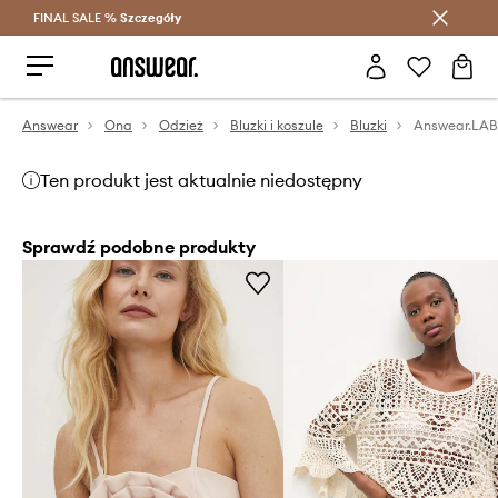
FINAL SALE %
Szczegóły
Oszczędzaj z Answear Club >
Answear
Ona
Odzież
Bluzki i koszule
Bluzki
Answear.LAB
Ten produkt jest aktualnie niedostępny
Sprawdź podobne produkty