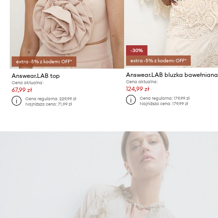
-30%
extra -5% z kodem: OFF*
extra -5% z kodem: OFF*
Answear.LAB bluzka bawełnian
Answear.LAB top
Cena aktualna:
Cena aktualna:
124,99 zł
67,99 zł
Cena regularna:
179,99 zł
Cena regularna:
229,99 zł
Najniższa cena:
179,99 zł
Najniższa cena:
71,99 zł