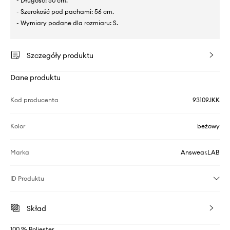
- Długość: 50 cm.
- Szerokość pod pachami: 56 cm.
- Wymiary podane dla rozmiaru: S.
Szczegóły produktu
Dane produktu
Kod producenta
93109.IKK
Kolor
beżowy
Marka
Answear.LAB
ID Produktu
Skład
100 % Poliester