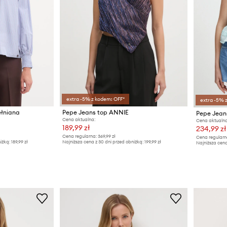
extra -5% z kodem: OFF*
extra -5% 
ełniana
Pepe Jeans top ANNIE
Pepe Jean
Cena aktualna:
Cena aktualna
189,99 zł
234,99 zł
Cena regularna:
369,99 zł
Cena regularn
iżką:
189,99 zł
Najniższa cena z 30 dni przed obniżką:
199,99 zł
Najniższa cena