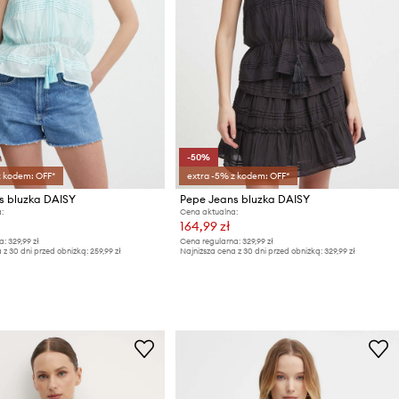
-50%
z kodem: OFF*
extra -5% z kodem: OFF*
s bluzka DAISY
Pepe Jeans bluzka DAISY
:
Cena aktualna:
164,99 zł
a:
329,99 zł
Cena regularna:
329,99 zł
 z 30 dni przed obniżką:
259,99 zł
Najniższa cena z 30 dni przed obniżką:
329,99 zł