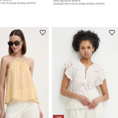
a:
419,99 zł
Cena regularna:
319,99 zł
 z 30 dni przed obniżką:
249,99 zł
Najniższa cena z 30 dni przed obniżką:
319,99 zł
-21%