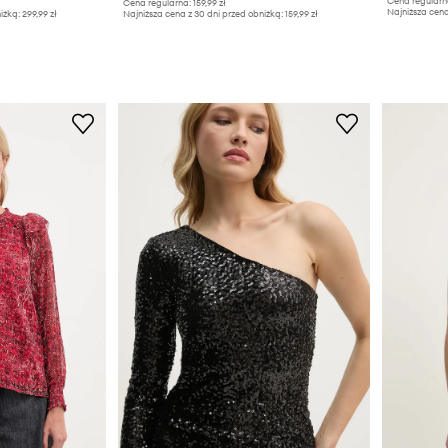
Cena regularn
Cena regularna:
159,99 zł
Najniższa cena
iżką:
299,99 zł
Najniższa cena z 30 dni przed obniżką:
159,99 zł