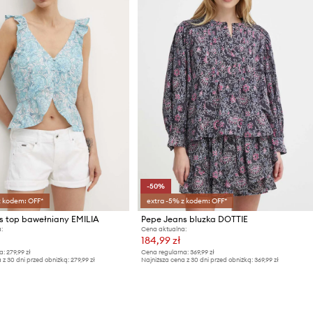
-50%
z kodem: OFF*
extra -5% z kodem: OFF*
s top bawełniany EMILIA
Pepe Jeans bluzka DOTTIE
:
Cena aktualna:
184,99 zł
a:
279,99 zł
Cena regularna:
369,99 zł
 z 30 dni przed obniżką:
279,99 zł
Najniższa cena z 30 dni przed obniżką:
369,99 zł