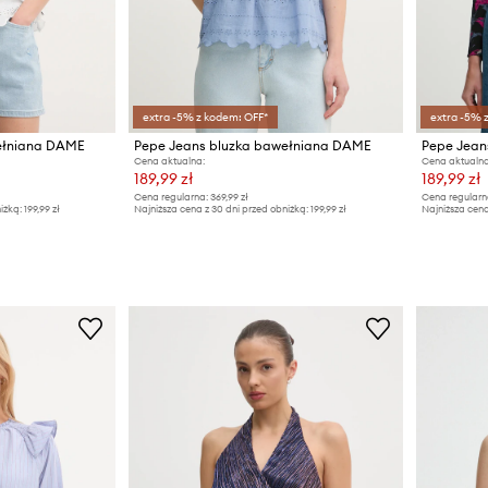
extra -5% z kodem: OFF*
extra -5% 
ełniana DAME
Pepe Jeans bluzka bawełniana DAME
Pepe Jean
Cena aktualna:
Cena aktualna
189,99 zł
189,99 zł
Cena regularna:
369,99 zł
Cena regularn
iżką:
199,99 zł
Najniższa cena z 30 dni przed obniżką:
199,99 zł
Najniższa cena