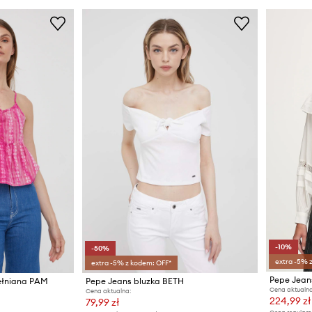
-10%
-50%
extra -5% 
extra -5% z kodem: OFF*
Pepe Jean
ełniana PAM
Pepe Jeans bluzka BETH
Cena aktualna
Cena aktualna:
224,99 zł
79,99 zł