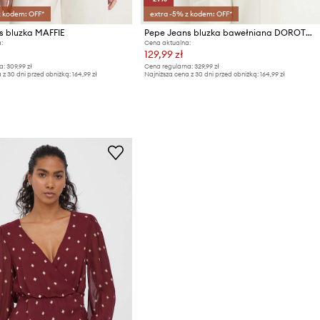
z kodem: OFF*
extra -5% z kodem: OFF*
s bluzka MAFFIE
Pepe Jeans bluzka bawełniana DOROTEA
:
Cena aktualna:
129,99 zł
a:
309,99 zł
Cena regularna:
329,99 zł
 z 30 dni przed obniżką:
164,99 zł
Najniższa cena z 30 dni przed obniżką:
164,99 zł