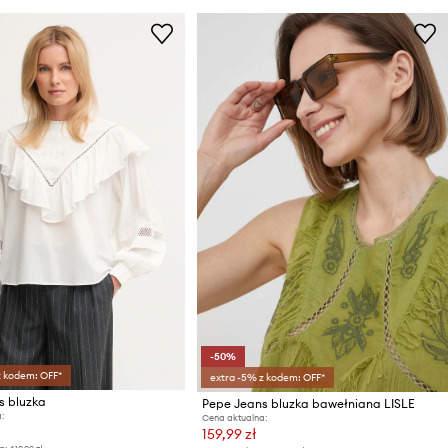
-50%
z kodem: OFF*
extra -5% z kodem: OFF*
s bluzka
Pepe Jeans bluzka bawełniana LISLE
:
Cena aktualna:
159,99 zł