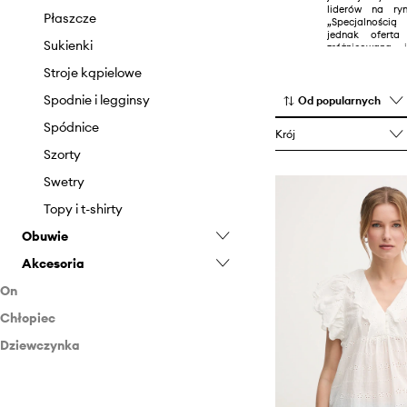
liderów na ryn
Płaszcze
„Specjalności
jednak oferta
Sukienki
zróżnicowana 
zarówno codzienne
Stroje kąpielowe
kurtki.
Spodnie i legginsy
Od popularnych
Spódnice
Krój
Szorty
Swetry
Topy i t-shirty
Obuwie
Akcesoria
Baleriny
On
Botki
Czapki i kapelusze
Chłopiec
Odzież
Mokasyny i półbuty
Paski
Dziewczynka
Obuwie
Odzież
Klapki i sandały
Portfele
Bielizna
Akcesoria
Akcesoria
Odzież
Sneakersy
Szaliki i chusty
Bluzy
Buty wysokie
Bluzy
Akcesoria
Trampki i tenisówki
Torebki
Jeansy
Espadryle
Czapki i kapelusze
Koszule
Czapki i kapelusze
Bluzki i koszule