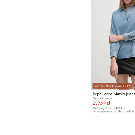
extra -5% z kodem: OFF*
Pepe Jeans bluzka jea
Cena aktualna:
259,99 zł
Cena regularna:
499,99 zł
Najniższa cena z 30 dni przed obn