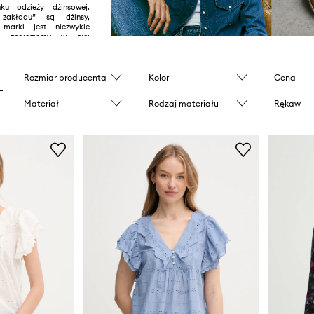
ku odzieży dżinsowej.
ą zakładu” są dżinsy,
 marki jest niezwykle
i znajdziemy w niej
 T-shirty, jak i skórzane
Rozmiar producenta
Kolor
Cena
Materiał
Rodzaj materiału
Rękaw