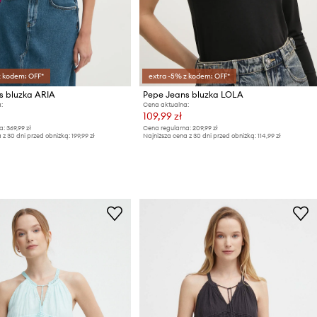
z kodem: OFF*
extra -5% z kodem: OFF*
s bluzka ARIA
Pepe Jeans bluzka LOLA
:
Cena aktualna:
109,99 zł
a:
369,99 zł
Cena regularna:
209,99 zł
 z 30 dni przed obniżką:
199,99 zł
Najniższa cena z 30 dni przed obniżką:
114,99 zł