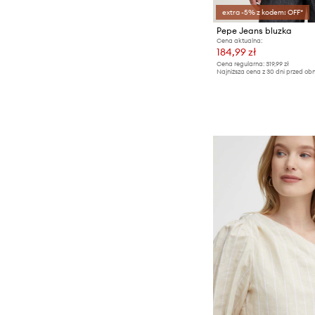
extra -5% z kodem: OFF*
Pepe Jeans bluzka
Cena aktualna:
184,99 zł
Cena regularna:
319,99 zł
Najniższa cena z 30 dni przed obn