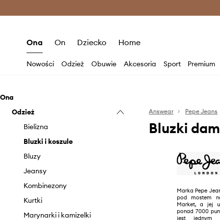
Premium Fashion Benefits >
O
Ona
On
Dziecko
Home
Nowości
Odzież
Obuwie
Akcesoria
Sport
Premium
Ona
Odzież
Answear
Pepe Jeans
Bluzki dam
Bielizna
Bluzki i koszule
Bluzy
Jeansy
Kombinezony
Marka Pepe Jean
pod mostem na
Kurtki
Market, a jej 
ponad 7000 punk
Marynarki i kamizelki
jest jednym z