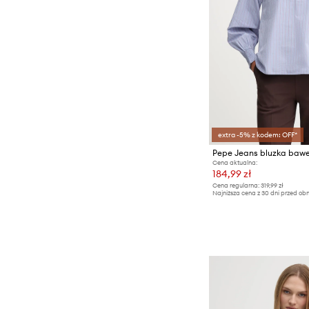
extra -5% z kodem: OFF*
Pepe Jeans bluzka baw
Cena aktualna:
184,99 zł
Cena regularna:
319,99 zł
Najniższa cena z 30 dni przed obn