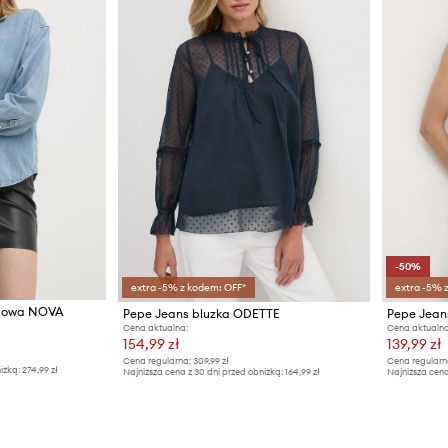
-50%
extra -5% z kodem: OFF*
extra -5% 
nsowa NOVA
Pepe Jeans bluzka ODETTE
Pepe Jean
Cena aktualna:
Cena aktualna
154,99 zł
139,99 zł
Cena regularna:
309,99 zł
Cena regularn
iżką:
274,99 zł
Najniższa cena z 30 dni przed obniżką:
164,99 zł
Najniższa cena