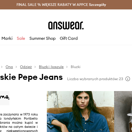
szczędzaj z Answear Club >
FINAL SALE % WIĘKSZE RABATY W APPCE
Dostawa nawet w 24h >
Szczegóły
News
Marki
Sale
Summer Shop
Gift Card
Ona
Odzież
Bluzki i koszule
Bluzki
skie Pepe Jeans
Liczba wybranych produktów: 23
s zaczynała w 1973 roku
 londyńskim Portbello
ubrania można kupić w
tów na całym świecie i
 niekwestionowanych