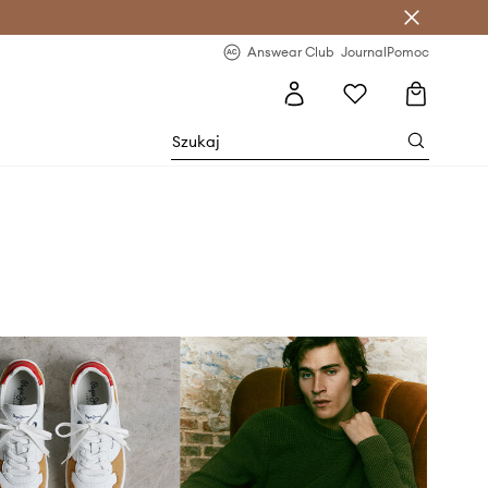
letter >
Regularne nowości >
Answear Club
Journal
Pomoc