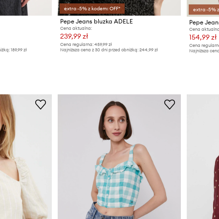
extra -5% z kodem: OFF*
extra -5% 
Pepe Jeans bluzka ADELE
Pepe Jean
Cena aktualna:
Cena aktualna
239,99 zł
154,99 zł
Cena regularna:
459,99 zł
Cena regularn
iżką:
189,99 zł
Najniższa cena z 30 dni przed obniżką:
244,99 zł
Najniższa cena