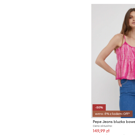
-50%
extra -5% z kodem: OFF*
Pepe Jeans bluzka baw
Cena aktualna:
149,99 zł