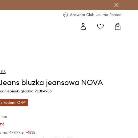
letter >
Regularne nowości >
Answear Club
Journal
Pomoc
ans
Jeans bluzka jeansowa NOVA
or niebieski gładka PL304985
 z kodem: OFF*
lna:
zł
arna:
499,99 zł
-48%