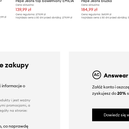
a
Pepe Jeans top bawełniany EMILIA
Pepe Jeans bluzka
Cena aktualna:
Cena aktualna:
139,99 zł
184,99 zł
Cena regularna:
279,99 zł
Cena regularna:
369,99 zł
9,99 zł
Najniższa cena z 30 dni przed obniżką:
279,99 zł
Najniższa cena z 30 dni przed obniżką:
3
ze zakupy
Answear
 informacje o
Załóż konto i oszc
zyskujesz do
20%
s
dukty i jest ważny
nnymi promocjami, a
góły na stronie:
Dowiedz się w
to, co naprawdę