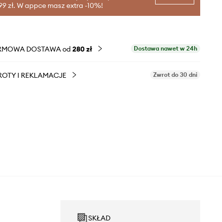
99 zł. W appce masz extra -10%!
RMOWA DOSTAWA od
280 zł
Dostawa nawet w 24h
OTY I REKLAMACJE
Zwrot do 30 dni
SKŁAD