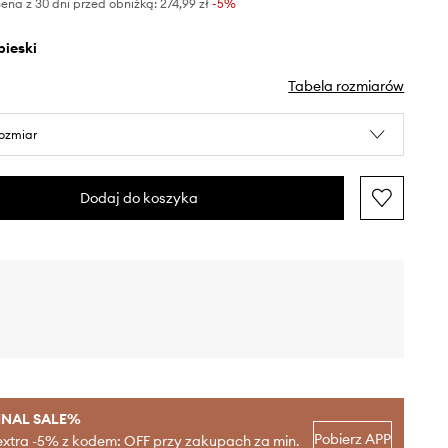
ena z 30 dni przed obniżką:
274,99 zł
 -5%
ebieski
Tabela rozmiarów
rozmiar
Dodaj do koszyka
INAL SALE%
Pobierz APP
extra -5% z kodem: OFF przy zakupach za min.