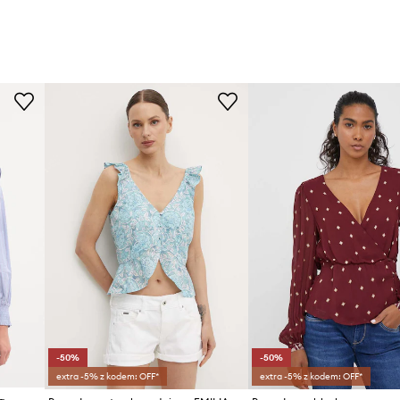
-50%
-50%
extra -5% z kodem: OFF*
extra -5% z kodem: OFF*