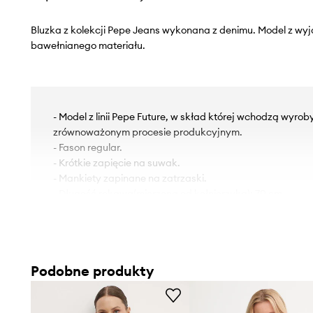
Bluzka z kolekcji Pepe Jeans wykonana z denimu. Model z w
bawełnianego materiału.
- Model z linii Pepe Future, w skład której wchodzą wyro
zrównoważonym procesie produkcyjnym.
- Fason regular.
- Krótkie zapięcie na suwak.
- Mankiety zapinane na zatrzaski.
- Długość rękawa(mierzona od kołnierzyka): 70 cm.
- Długość: 64 cm.
- Szerokość pod pachami: 52 cm.
- Wymiary podane dla rozmiaru: S.
Podobne produkty