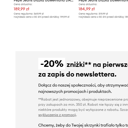
Pepe Jeans bluzka bawełniana DAME
Pepe Jeans bluzka bawełnian
Cena aktualna:
Cena aktualna:
189,99 zł
184,99 zł
Cena regularna:
369,99 zł
Cena regularna:
319,99 zł
Najniższa cena z 30 dni przed obniżką:
199,99 zł
Najniższa cena z 30 dni przed obniżką:
18
-20%
zniżki** na pierws
za zapis do newslettera.
Dołącz do naszej społeczności, aby otrzymywać
najnowszych promocjach i produktach.
**Rabat jest jednorazowy, obejmuje nieprzecenione pro
przy zakupach za min. 350 zł. Rabat nie łączy się z i
niektóre produkty mogą być wyłączone z rabatu. Szcze
wykluczenia z promocji
.
Chcemy, żeby do Twojej skrzynki trafiało tylko 