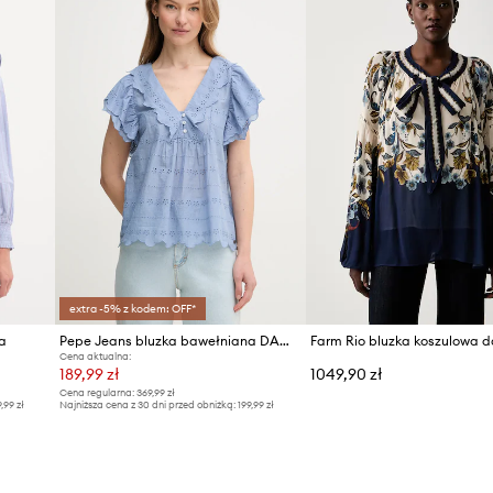
extra -5% z kodem: OFF*
a
Pepe Jeans bluzka bawełniana DAME
Cena aktualna:
189,99 zł
1049,90 zł
Cena regularna:
369,99 zł
9,99 zł
Najniższa cena z 30 dni przed obniżką:
199,99 zł