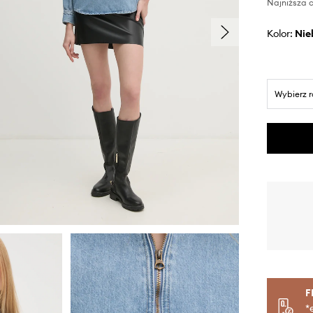
Najniższa c
Kolor:
ni
Wybierz 
F
*