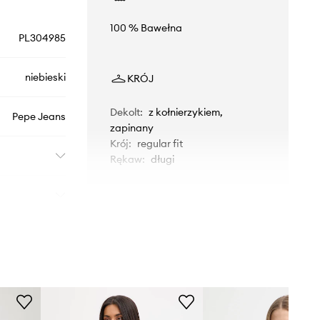
100 % Bawełna
PL304985
niebieski
KRÓJ
Dekolt
:
z kołnierzykiem,
Pepe Jeans
zapinany
Krój
:
regular fit
Rękaw
:
długi
WYMIARY
Modelka ze zdjęcia ma 173 cm
wzrostu i ma na sobie rozmiar S.
Rozmiarówka standardowa
Zalecamy wybór rozmiaru, jaki nosisz
zazwyczaj.