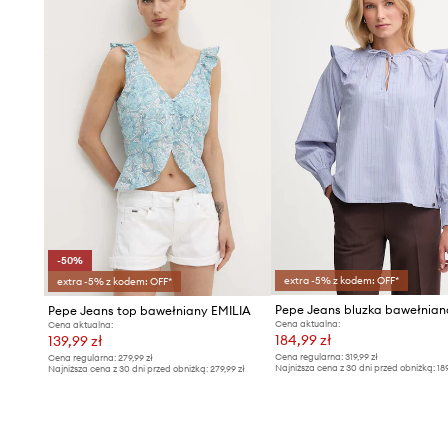
-50%
extra -5% z kodem: OFF*
extra -5% z kodem: OFF*
Pepe Jeans bluzka bawełnian
Pepe Jeans top bawełniany EMILIA
Cena aktualna:
Cena aktualna:
184,99 zł
139,99 zł
Cena regularna:
319,99 zł
Cena regularna:
279,99 zł
Najniższa cena z 30 dni przed obniżką:
18
Najniższa cena z 30 dni przed obniżką:
279,99 zł