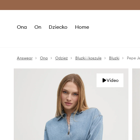
Premium Fashion Benefits >
O
Ona
On
Dziecko
Home
Answear
Ona
Odzież
Bluzki i koszule
Bluzki
Pepe J
Video