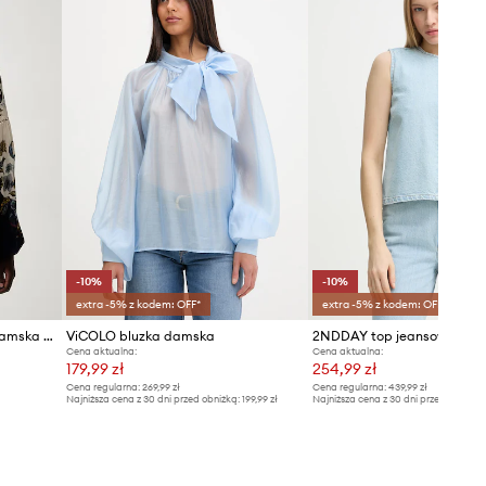
Tabela rozmiarów
-10%
-10%
extra -5% z kodem: OFF*
extra -5% z kodem: OFF*
Farm Rio bluzka koszulowa damska z wiskozy
ViCOLO bluzka damska
2NDDAY top jeansowy Citri
Cena aktualna:
Cena aktualna:
179,99 zł
254,99 zł
Cena regularna:
269,99 zł
Cena regularna:
439,99 zł
Najniższa cena z 30 dni przed obniżką:
199,99 zł
Najniższa cena z 30 dni przed obniżką