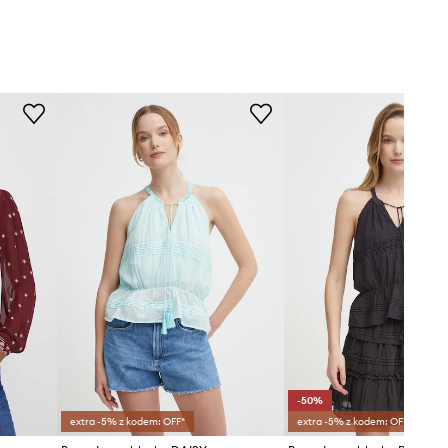
-50%
extra -5% z kodem: OFF*
extra -5% z kodem: OFF*