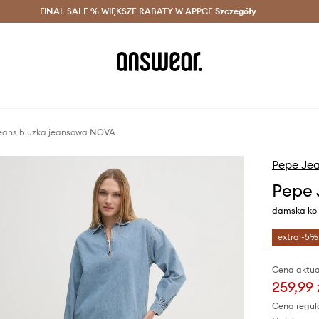
szczędzaj z Answear Club >
FINAL SALE % WIĘKSZE RABATY W APPCE
Dostawa nawet w 24h >
Szczegóły
News
eans bluzka jeansowa NOVA
Pepe Je
Pepe 
damska kol
extra -5%
Cena aktua
259,99 
Cena regul