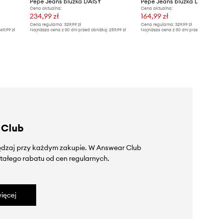
Pepe Jeans bluzka DAISY
Pepe Jeans bluzka DAISY
Cena aktualna:
Cena aktualna:
234,99 zł
164,99 zł
Cena regularna:
329,99 zł
Cena regularna:
329,99 zł
69,99 zł
Najniższa cena z 30 dni przed obniżką:
259,99 zł
Najniższa cena z 30 dni przed obniżką
 Club
zędzaj przy każdym zakupie. W Answear Club
tałego rabatu od cen regularnych.
ięcej