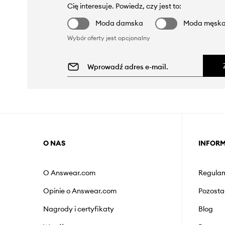
Cię interesuje. Powiedz, czy jest to:
Moda damska
Moda męsk
Wybór oferty jest opcjonalny
O NAS
INFOR
O Answear.com
Regulam
Opinie o Answear.com
Pozosta
Nagrody i certyfikaty
Blog