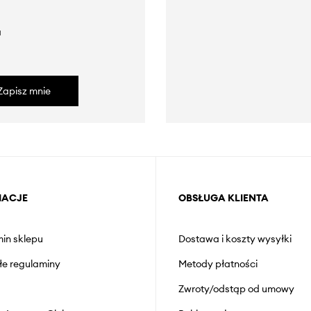
a
Zapisz mnie
MACJE
OBSŁUGA KLIENTA
in sklepu
Dostawa i koszty wysyłki
łe regulaminy
Metody płatności
Zwroty/odstąp od umowy