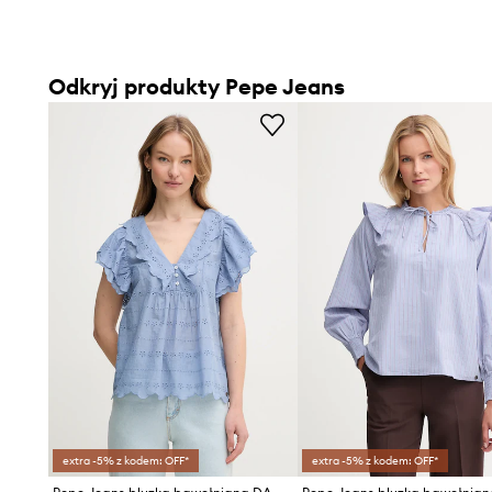
Odkryj produkty Pepe Jeans
extra -5% z kodem: OFF*
extra -5% z kodem: OFF*