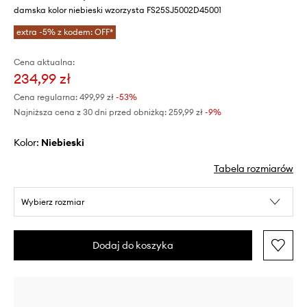
damska kolor niebieski wzorzysta FS25SJ5002D45001
extra -5% z kodem: OFF*
Cena aktualna:
234,99 zł
Cena regularna:
499,99 zł
-53%
Najniższa cena z 30 dni przed obniżką:
259,99 zł
 -9%
Kolor:
niebieski
Tabela rozmiarów
Wybierz rozmiar
Dodaj do koszyka