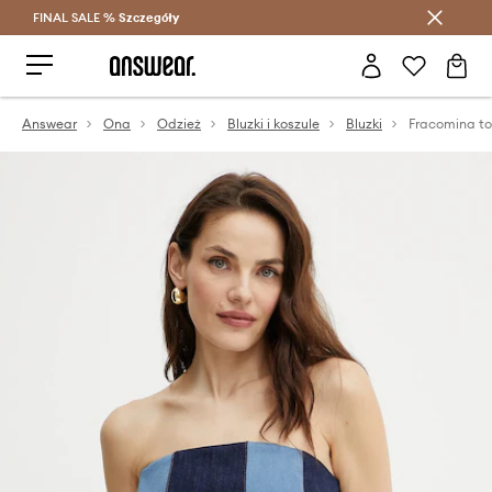
FINAL SALE %
Szczegóły
Oszczędzaj z Answear Club >
Answear
Ona
Odzież
Bluzki i koszule
Bluzki
Fracomina t