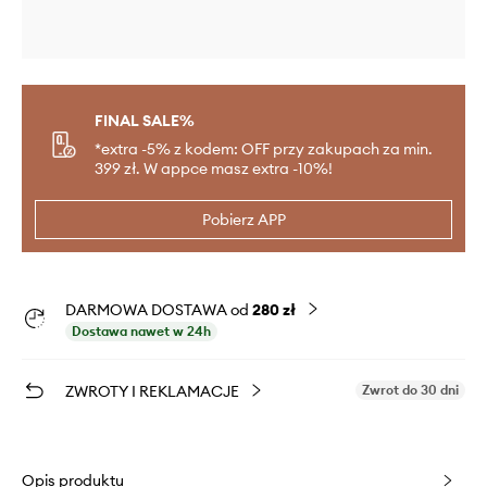
FINAL SALE%
*extra -5% z kodem: OFF przy zakupach za min.
399 zł. W appce masz extra -10%!
Pobierz APP
DARMOWA DOSTAWA od
280 zł
Dostawa nawet w 24h
ZWROTY I REKLAMACJE
Zwrot do 30 dni
Opis produktu