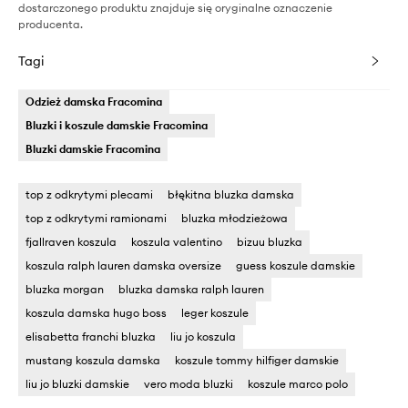
dostarczonego produktu znajduje się oryginalne oznaczenie
producenta.
Tagi
Odzież damska Fracomina
Bluzki i koszule damskie Fracomina
Bluzki damskie Fracomina
top z odkrytymi plecami
błękitna bluzka damska
top z odkrytymi ramionami
bluzka młodzieżowa
fjallraven koszula
koszula valentino
bizuu bluzka
koszula ralph lauren damska oversize
guess koszule damskie
bluzka morgan
bluzka damska ralph lauren
koszula damska hugo boss
leger koszule
elisabetta franchi bluzka
liu jo koszula
mustang koszula damska
koszule tommy hilfiger damskie
liu jo bluzki damskie
vero moda bluzki
koszule marco polo