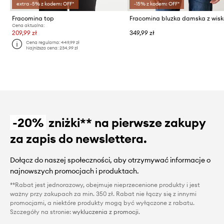
extra -5% z kodem: OFF*
-15% z kodem: OFF*
Fracomina top
Fracomina bluzka damska z wis
Cena aktualna:
209,99 zł
349,99 zł
Cena regularna:
449,99 zł
Najniższa cena:
234,99 zł
-20%
zniżki** na pierwsze zakupy
za zapis do newslettera.
Dołącz do naszej społeczności, aby otrzymywać informacje o
najnowszych promocjach i produktach.
**Rabat jest jednorazowy, obejmuje nieprzecenione produkty i jest
ważny przy zakupach za min. 350 zł. Rabat nie łączy się z innymi
promocjami, a niektóre produkty mogą być wyłączone z rabatu.
Szczegóły na stronie:
wykluczenia z promocji
.