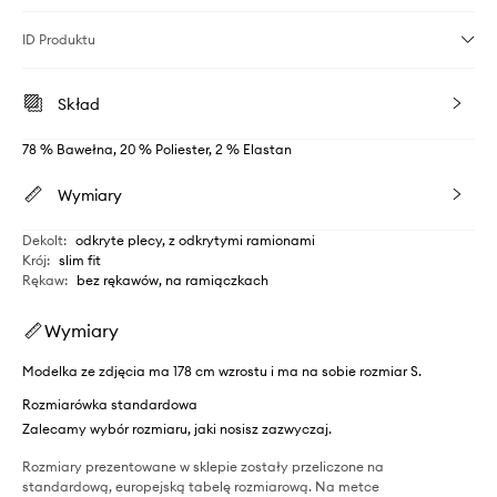
ID Produktu
Skład
78 % Bawełna, 20 % Poliester, 2 % Elastan
Wymiary
Dekolt
:
odkryte plecy, z odkrytymi ramionami
Krój
:
slim fit
Rękaw
:
bez rękawów, na ramiączkach
Wymiary
Modelka ze zdjęcia ma 178 cm wzrostu i ma na sobie rozmiar S.
Rozmiarówka standardowa
Zalecamy wybór rozmiaru, jaki nosisz zazwyczaj.
Rozmiary prezentowane w sklepie zostały przeliczone na
standardową, europejską tabelę rozmiarową. Na metce