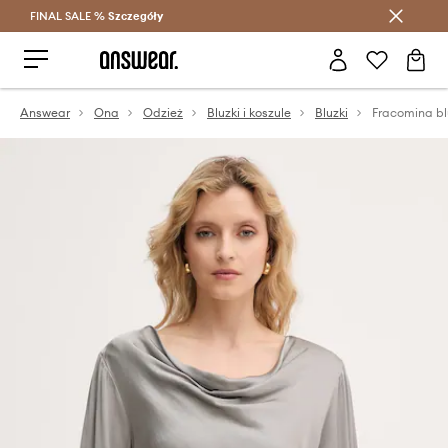
FINAL SALE %
Szczegóły
Oszczędzaj z Answear Club >
Answear
Ona
Odzież
Bluzki i koszule
Bluzki
Fracomina b