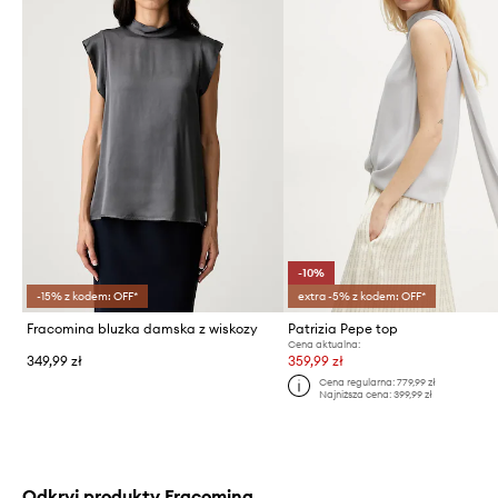
-10%
-15% z kodem: OFF*
extra -5% z kodem: OFF*
Fracomina bluzka damska z wiskozy
Patrizia Pepe top
Cena aktualna:
349,99 zł
359,99 zł
Cena regularna:
779,99 zł
Najniższa cena:
399,99 zł
Odkryj produkty Fracomina