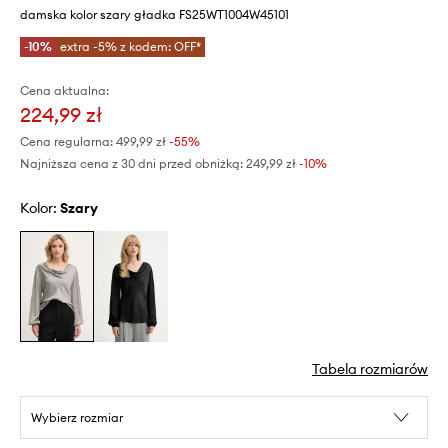
damska kolor szary gładka FS25WT1004W45101
-10%
extra -5% z kodem: OFF*
Cena aktualna:
224,99 zł
Cena regularna:
499,99 zł
-55%
Najniższa cena z 30 dni przed obniżką:
249,99 zł
 -10%
Kolor:
szary
Tabela rozmiarów
Wybierz rozmiar