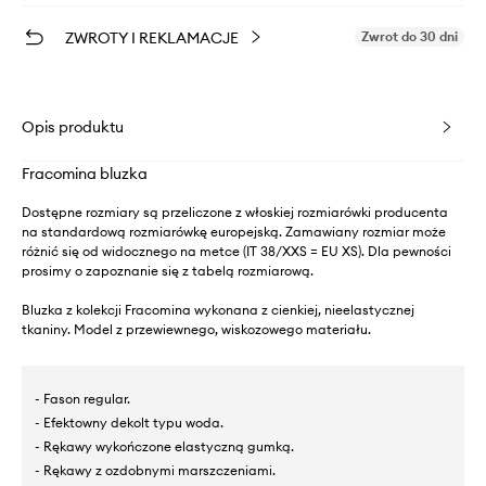
ZWROTY I REKLAMACJE
Zwrot do 30 dni
Opis produktu
Fracomina bluzka
Dostępne rozmiary są przeliczone z włoskiej rozmiarówki producenta
na standardową rozmiarówkę europejską. Zamawiany rozmiar może
różnić się od widocznego na metce (IT 38/XXS = EU XS). Dla pewności
prosimy o zapoznanie się z tabelą rozmiarową.
Bluzka z kolekcji Fracomina wykonana z cienkiej, nieelastycznej
tkaniny. Model z przewiewnego, wiskozowego materiału.
- Fason regular.
- Efektowny dekolt typu woda.
- Rękawy wykończone elastyczną gumką.
- Rękawy z ozdobnymi marszczeniami.