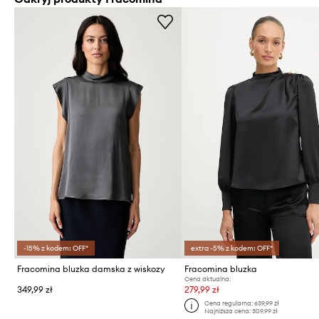
-15% z kodem: OFF*
extra -5% z kodem: OFF*
Fracomina bluzka damska z wiskozy
Fracomina bluzka
Cena aktualna:
349,99 zł
279,99 zł
Cena regularna:
639,99 zł
Najniższa cena:
309,99 zł