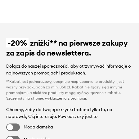
-20%
zniżki** na pierwsze zakupy
za zapis do newslettera.
Dołącz do naszej społeczności, aby otrzymywać informacje o
najnowszych promocjach i produktach.
**Rabat jest jednorazowy, obejmuje nieprzecenione produkty i jest
ważny przy zakupach za min. 350 zł. Rabat nie łączy się z innymi
promocjami, a niektóre produkty mogą być wyłączone z rabatu.
Szczegóły na stronie:
wykluczenia z promocji
.
Chcemy, żeby do Twojej skrzynki trafiało tylko to, co
naprawdę Cię interesuje. Powiedz, czy jest to:
Moda damska