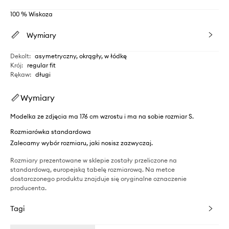
100 % Wiskoza
Wymiary
Dekolt
:
asymetryczny, okrągły, w łódkę
Krój
:
regular fit
Rękaw
:
długi
Wymiary
Modelka ze zdjęcia ma 176 cm wzrostu i ma na sobie rozmiar S.
Rozmiarówka standardowa
Zalecamy wybór rozmiaru, jaki nosisz zazwyczaj.
Rozmiary prezentowane w sklepie zostały przeliczone na
standardową, europejską tabelę rozmiarową. Na metce
dostarczonego produktu znajduje się oryginalne oznaczenie
producenta.
Tagi