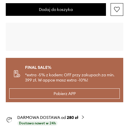
Dodaj do koszyka
FINAL SALE%
*extra -5% z kodem: OFF przy zakupach za min.
399 zł. W appce masz extra -10%!
Pobierz APP
DARMOWA DOSTAWA od
280 zł
Dostawa nawet w 24h