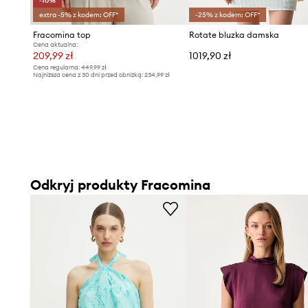
-10%
extra -5% z kodem: OFF*
-25% z kodem: OFF*
Fracomina top
Rotate bluzka damska
Cena aktualna:
209,99 zł
1019,90 zł
Cena regularna:
449,99 zł
Najniższa cena z 30 dni przed obniżką:
234,99 zł
Odkryj produkty Fracomina