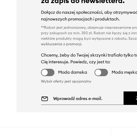
za zapis do newslettera.
Dołącz do naszej społeczności, aby otrzymywać
najnowszych promocjach i produktach.
**Rabat jest jednorazowy, obejmuje nieprzecenione pro
przy zakupach za min. 350 zł. Rabat nie łączy się z i
niektóre produkty mogą być wyłączone z rabatu. Szcze
wykluczenia z promocji
.
Chcemy, żeby do Twojej skrzynki trafiało tylko 
Cię interesuje. Powiedz, czy jest to:
Moda damska
Moda męsk
Wybór oferty jest opcjonalny