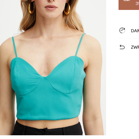
3
DA
ZWR