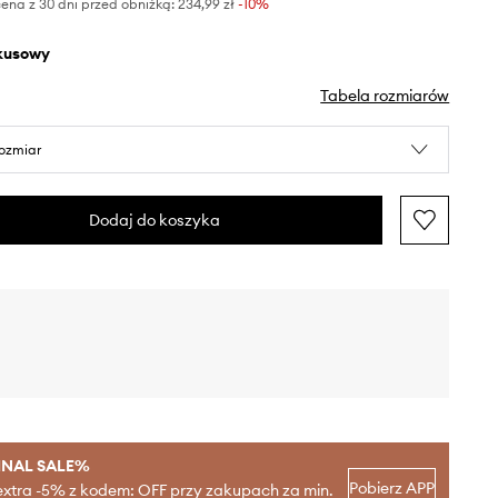
ena z 30 dni przed obniżką:
234,99 zł
 -10%
rkusowy
Tabela rozmiarów
rozmiar
Dodaj do koszyka
INAL SALE%
Pobierz APP
extra -5% z kodem: OFF przy zakupach za min.