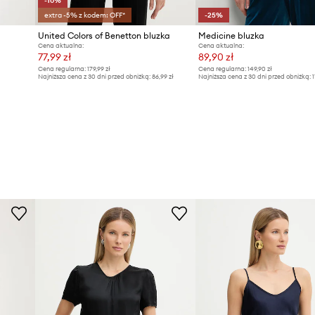
-10%
extra -5% z kodem: OFF*
-25%
United Colors of Benetton bluzka
Medicine bluzka
Cena aktualna:
Cena aktualna:
77,99 zł
89,90 zł
Cena regularna:
179,99 zł
Cena regularna:
149,90 zł
Najniższa cena z 30 dni przed obniżką:
86,99 zł
Najniższa cena z 30 dni przed obniżką:
1