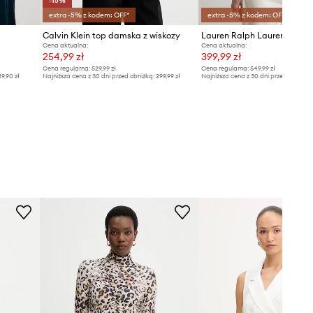
-15%
extra -5% z kodem: OFF*
extra -5% z kodem: OFF*
Calvin Klein top damska z wiskozy
Cena aktualna:
Cena aktualna:
254,99 zł
399,99 zł
Cena regularna:
529,99 zł
Cena regularna:
549,99 zł
19,90 zł
Najniższa cena z 30 dni przed obniżką:
299,99 zł
Najniższa cena z 30 dni przed obniżką