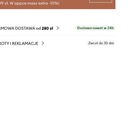
99 zł. W appce masz extra -10%!
RMOWA DOSTAWA od
280 zł
Dostawa nawet w 24h
OTY I REKLAMACJE
Zwrot do 30 dni