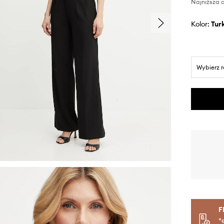
Najniższa c
Kolor:
tu
Wybierz 
F
*