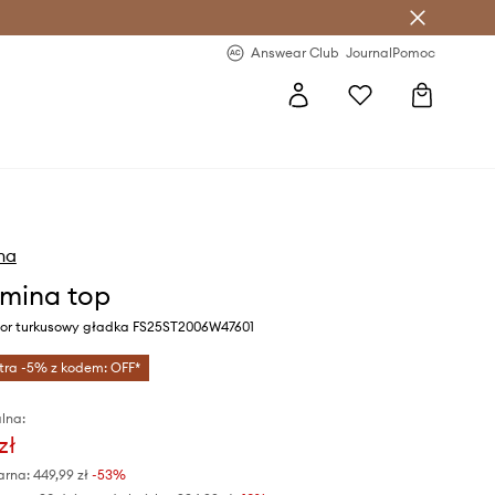
letter >
Regularne nowości >
Answear Club
Journal
Pomoc
na
mina top
or turkusowy gładka FS25ST2006W47601
tra -5% z kodem: OFF*
lna:
zł
arna:
449,99 zł
-53%