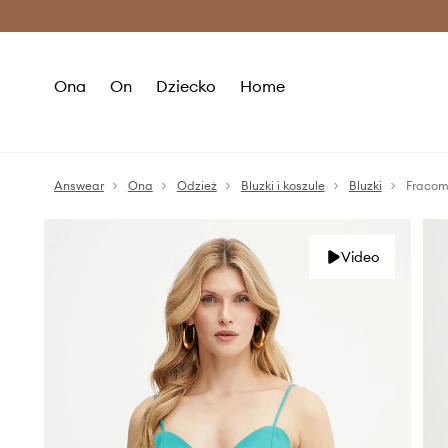
Premium Fashion Benefits >
O
Ona
On
Dziecko
Home
Answear
Ona
Odzież
Bluzki i koszule
Bluzki
Fracom
Video