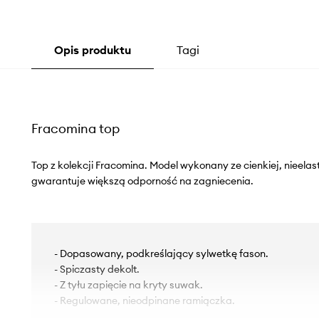
Opis produktu
Tagi
Fracomina top
Top z kolekcji Fracomina. Model wykonany ze cienkiej, nieelast
gwarantuje większą odporność na zagniecenia.
- Dopasowany, podkreślający sylwetkę fason.
- Spiczasty dekolt.
- Z tyłu zapięcie na kryty suwak.
- Regulowane, nieodpinane ramiączka.