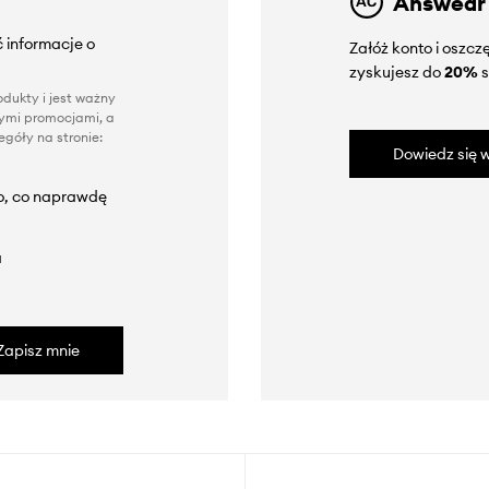
Answear
 informacje o
Załóż konto i oszc
zyskujesz do
20%
s
dukty i jest ważny
nnymi promocjami, a
góły na stronie:
Dowiedz się w
to, co naprawdę
a
Zapisz mnie