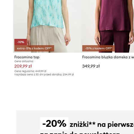
-10%
extra -5% z kodem: OFF*
-15% z kodem: OFF*
Fracomina top
Fracomina bluzka damska z w
Cena aktualna:
209,99 zł
349,99 zł
Cena regularna:
449,99 zł
Najniższa cena z 30 dni przed obniżką:
234,99 zł
-20%
zniżki** na pierws