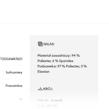
SKŁAD
Materiał zasadniczy: 94 %
ST2006W47601
Poliester, 6 % Spandex
Podszewka: 97 % Poliester, 3 %
Elastan
turkusowy
Fracomina
KRÓJ
Dekolt
:
w serek
Krój
:
slim fit