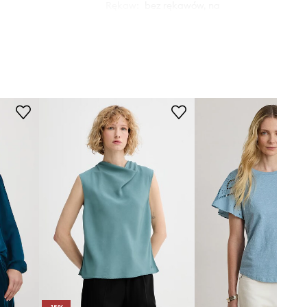
Rękaw
:
bez rękawów, na
ramiączkach
Rodzaj rękawa
:
dopasowany
WYMIARY
Modelka ze zdjęcia ma 177 cm
wzrostu i ma na sobie rozmiar S.
Rozmiarówka standardowa
Zalecamy wybór rozmiaru, jaki nosisz
zazwyczaj.
Rozmiary prezentowane w sklepie
zostały przeliczone na standardową,
europejską tabelę rozmiarową. Na
metce dostarczonego produktu
znajduje się oryginalne oznaczenie
producenta.
Tabela rozmiarów