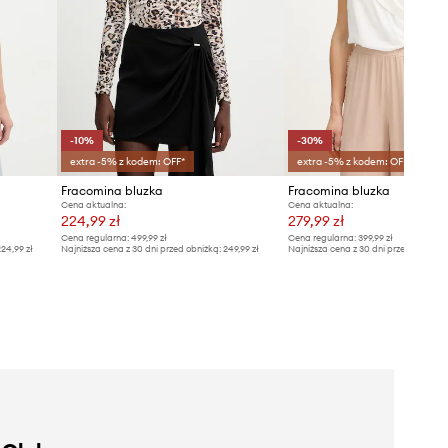
-10%
-30%
extra -5% z kodem: OFF*
extra -5% z kodem: OFF*
Fracomina bluzka
Fracomina bluzka
Cena aktualna:
Cena aktualna:
224,99 zł
279,99 zł
Cena regularna:
499,99 zł
Cena regularna:
399,99 zł
24,99 zł
Najniższa cena z 30 dni przed obniżką:
249,99 zł
Najniższa cena z 30 dni przed obniżką