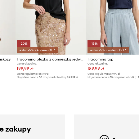
-20%
-15%
extra -5% z kodem: OFF*
extra -5% z kodem: OFF*
iskozy
Fracomina bluzka z domieszką jedwabiu
Fracomina top
Cena aktualna:
Cena aktualna:
199,99 zł
189,99 zł
Cena regularna:
359,99 zł
Cena regularna:
279,99 zł
Najniższa cena z 30 dni przed obniżką:
249,99 zł
Najniższa cena z 30 dni przed obniżką:
2
ze zakupy