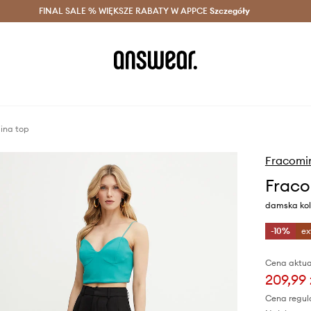
szczędzaj z Answear Club >
FINAL SALE % WIĘKSZE RABATY W APPCE
Dostawa nawet w 24h >
Szczegóły
News
ina top
Fracomi
Fraco
damska kol
-10%
ex
Cena aktua
209,99 
Cena regul