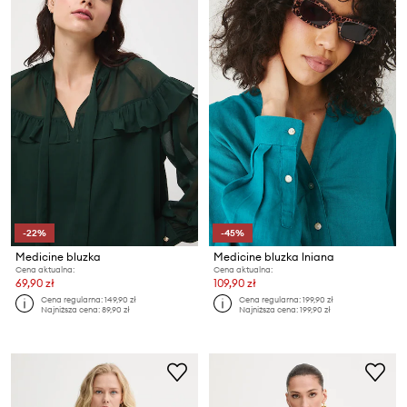
-22%
-45%
Medicine bluzka
Medicine bluzka lniana
Cena aktualna:
Cena aktualna:
69,90 zł
109,90 zł
Cena regularna:
149,90 zł
Cena regularna:
199,90 zł
Najniższa cena:
89,90 zł
Najniższa cena:
199,90 zł