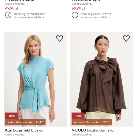
Cena aktualna:
Cena aktualna:
49,90 zł
69,90 zł
Cena regularna:
139,90 zł
Cena regularna:
159,90 zł
Najniższa cena:
69,90 zł
Najniższa cena:
89,90 zł
-10%
-10%
extra -5% z kodem: OFF*
extra -5% z kodem: OFF*
Karl Lagerfeld bluzka
ViCOLO bluzka damska
Cena aktualna:
Cena aktualna: