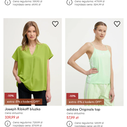
Cena regularna:
159,90 zł
Cena regularna:
479,99 zł
Najniższa cena:
69,90 zł
Najniższa cena:
324,99 zł
-10%
-10%
extra -5% z kodem: OFF*
extra -5% z kodem: OFF*
Joseph Ribkoff bluzka
adidas Originals top
Cena aktualna:
Cena aktualna:
339,99 zł
57,99 zł
Cena regularna:
729,99 zł
Cena regularna:
129,99 zł
Najniższa cena:
379,99 zł
Najniższa cena:
64,99 zł