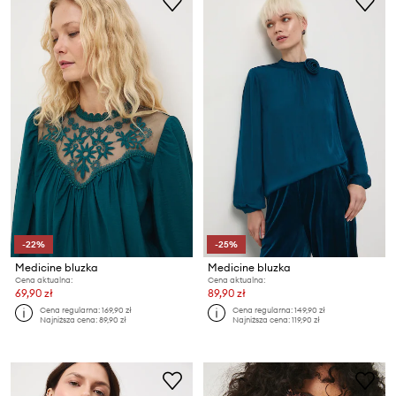
-22%
-25%
Medicine bluzka
Medicine bluzka
Cena aktualna:
Cena aktualna:
69,90 zł
89,90 zł
Cena regularna:
169,90 zł
Cena regularna:
149,90 zł
Najniższa cena:
89,90 zł
Najniższa cena:
119,90 zł