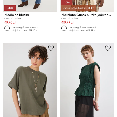
-10%
-58%
extra -5% z kodem: OFF*
Medicine bluzka
Marciano Guess bluzka jedwabna DENISE
Cena aktualna:
Cena aktualna:
49,90 zł
419,99 zł
Cena regularna:
119,90 zł
Cena regularna:
589,99 zł
Najniższa cena:
119,90 zł
Najniższa cena:
469,99 zł