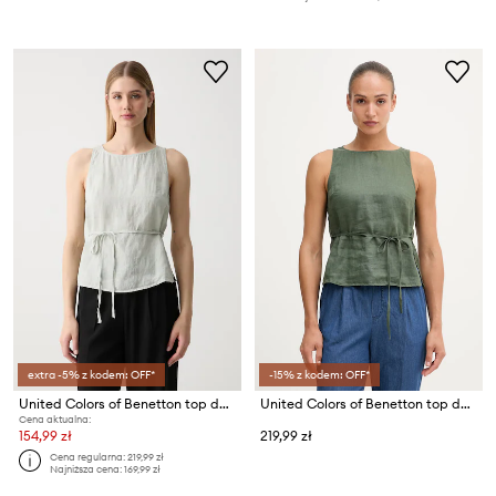
extra -5% z kodem: OFF*
-15% z kodem: OFF*
United Colors of Benetton top damski lniany
United Colors of Benetton top damski lniany
Cena aktualna:
154,99 zł
219,99 zł
Cena regularna:
219,99 zł
Najniższa cena:
169,99 zł