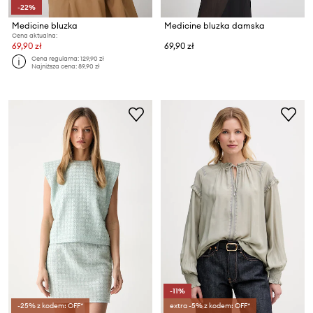
-22%
Medicine bluzka
Medicine bluzka damska
Cena aktualna:
69,90 zł
69,90 zł
Cena regularna:
129,90 zł
Najniższa cena:
89,90 zł
-11%
-25% z kodem: OFF*
extra -5% z kodem: OFF*