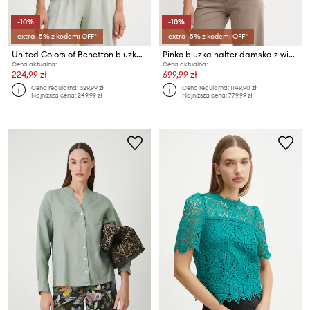
-10%
-10%
extra -5% z kodem: OFF*
extra -5% z kodem: OFF*
United Colors of Benetton bluzka damska lniana
Pinko bluzka halter damska z wiskozą
Cena aktualna:
Cena aktualna:
224,99 zł
699,99 zł
Cena regularna:
329,99 zł
Cena regularna:
1149,90 zł
Najniższa cena:
249,99 zł
Najniższa cena:
779,99 zł