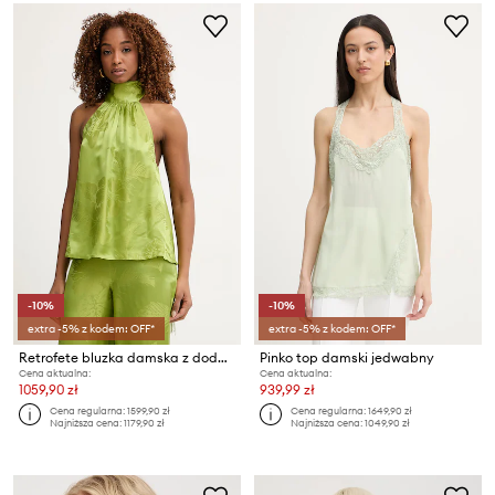
-10%
-10%
extra -5% z kodem: OFF*
extra -5% z kodem: OFF*
Retrofete bluzka damska z dodatkiem jedwabiu Martana
Pinko top damski jedwabny
Cena aktualna:
Cena aktualna:
1059,90 zł
939,99 zł
Cena regularna:
1599,90 zł
Cena regularna:
1649,90 zł
Najniższa cena:
1179,90 zł
Najniższa cena:
1049,90 zł