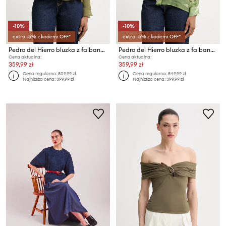
-10%
-10%
extra -5% z kodem: OFF*
extra -5% z kodem: OFF*
Pedro del Hierro bluzka z falbanką damska z wiskozą
Pedro del Hierro bluzka z falbanką damska z wiskozy
Cena aktualna:
Cena aktualna:
359,99 zł
359,99 zł
Cena regularna:
509,99 zł
Cena regularna:
549,99 zł
Najniższa cena:
399,99 zł
Najniższa cena:
399,99 zł