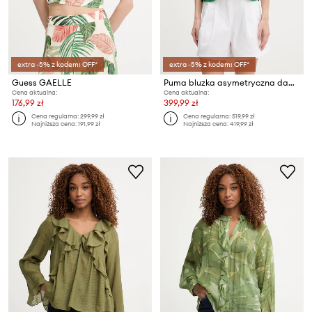
extra -5% z kodem: OFF*
extra -5% z kodem: OFF*
Guess GAELLE
Puma bluzka asymetryczna damska z wiskozą Ahluwalia
Cena aktualna:
Cena aktualna:
176,99 zł
399,99 zł
Cena regularna:
299,99 zł
Cena regularna:
519,99 zł
Najniższa cena:
191,99 zł
Najniższa cena:
419,99 zł