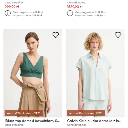
Cena aktualna:
Cena aktualna:
299,99 zł
1539,90 zł
Cena regularna:
469,99 zł
Cena regularna:
2199,90 zł
Najniższa cena:
329,99 zł
Najniższa cena:
2199,90 zł
extra -5% z kodem: OFF*
extra -5% z kodem: OFF*
iBlues top damski bawełniany SAIO
Calvin Klein bluzka damska z lnem
Cena aktualna:
Cena aktualna: