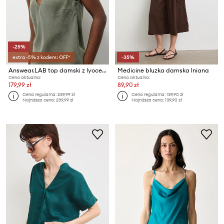
-25%
extra -5% z kodem: OFF*
-35%
Answear.LAB top damski z lyocellu
Medicine bluzka damska lniana
Cena aktualna:
Cena aktualna:
179,99 zł
89,90 zł
Cena regularna:
239,99 zł
Cena regularna:
139,90 zł
Najniższa cena:
239,99 zł
Najniższa cena:
139,90 zł