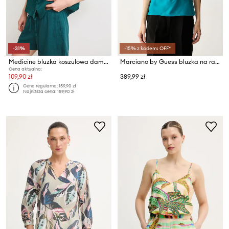
-31%
-15% z kodem: OFF*
Medicine bluzka koszulowa damska lniana
Marciano by Guess bluzka na ramiączkach damska ROMA
Cena aktualna:
109,90 zł
389,99 zł
Cena regularna:
159,90 zł
Najniższa cena:
159,90 zł