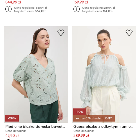
344,99 zł
169,99 zł
Cena regularna:
639,99 zł
Cena regularna:
269,99 zł
Najniższa cena:
384,99 zł
Najniższa cena:
189,99 zł
-10%
-28%
extra -5% z kodem: OFF*
Medicine bluzka damska bawełniana
Guess bluzka z odkrytymi ramionami damska EMILIA
Cena aktualna:
Cena aktualna:
49,90 zł
289,99 zł