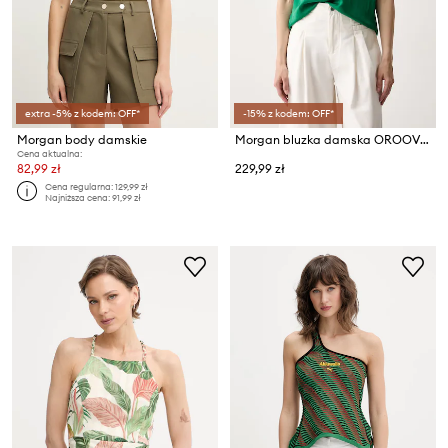
extra -5% z kodem: OFF*
-15% z kodem: OFF*
Morgan body damskie
Morgan bluzka damska OROOVE
Cena aktualna:
82,99 zł
229,99 zł
Cena regularna:
129,99 zł
Najniższa cena:
91,99 zł