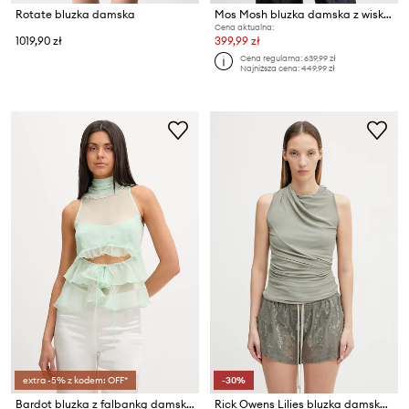
Rotate bluzka damska
Mos Mosh bluzka damska z wiskozy
Cena aktualna:
1019,90 zł
399,99 zł
Cena regularna:
639,99 zł
Najniższa cena:
449,99 zł
extra -5% z kodem: OFF*
-30%
Bardot bluzka z falbanką damska
Rick Owens Lilies bluzka damska z wiskozą Luna