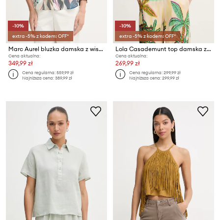
-10%
-10%
extra -5% z kodem: OFF*
extra -5% z kodem: OFF*
Marc Aurel bluzka damska z wiskozy
Lola Casademunt top damska z wiskozy
Cena aktualna:
Cena aktualna:
349,99 zł
269,99 zł
Cena regularna:
559,99 zł
Cena regularna:
299,99 zł
Najniższa cena:
389,99 zł
Najniższa cena:
299,99 zł