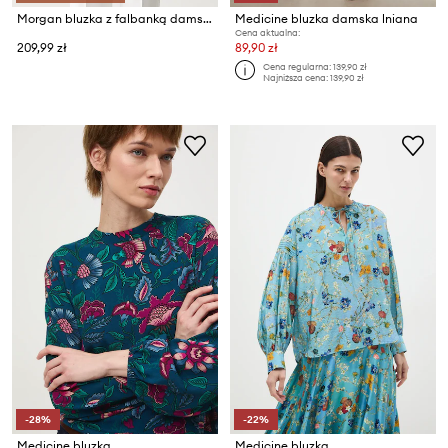
Morgan bluzka z falbanką damska z wiskozą MISMO
Medicine bluzka damska lniana
Cena aktualna:
209,99 zł
89,90 zł
Cena regularna:
139,90 zł
Najniższa cena:
139,90 zł
-28%
-22%
Medicine bluzka
Medicine bluzka