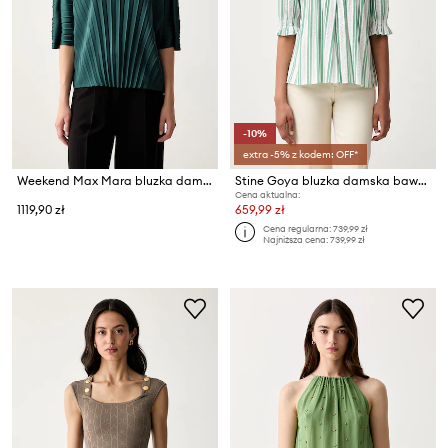
-10%
extra -5% z kodem: OFF*
Weekend Max Mara bluzka damska WKDAUREO
Stine Goya bluzka damska bawełniana
Cena aktualna:
1119,90 zł
659,99 zł
Cena regularna:
739,99 zł
Najniższa cena:
739,99 zł