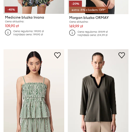
-20%
-45%
extra -5% z kodem: OFF*
Medicine bluzka lniana
Morgan bluzka ORMAY
Cena aktualna:
Cena aktualna:
109,90 zł
169,99 zł
Cena regularna:
199,90 zł
Cena regularna:
319,99 zł
Najniższa cena:
199,90 zł
Najniższa cena:
214,99 zł