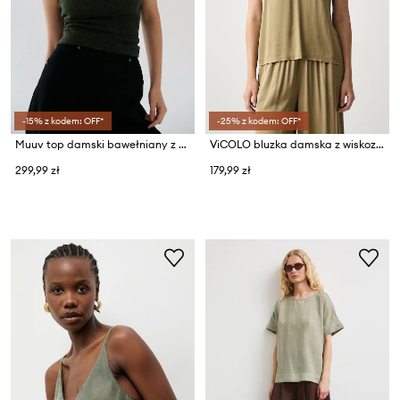
-15% z kodem: OFF*
-25% z kodem: OFF*
Muuv top damski bawełniany z elastanem LINEA
ViCOLO bluzka damska z wiskozy
299,99 zł
179,99 zł