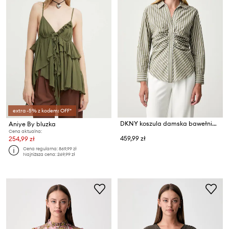
extra -5% z kodem: OFF*
DKNY koszula damska bawełniana
Aniye By bluzka
Cena aktualna:
459,99 zł
254,99 zł
Cena regularna:
869,99 zł
Najniższa cena:
269,99 zł