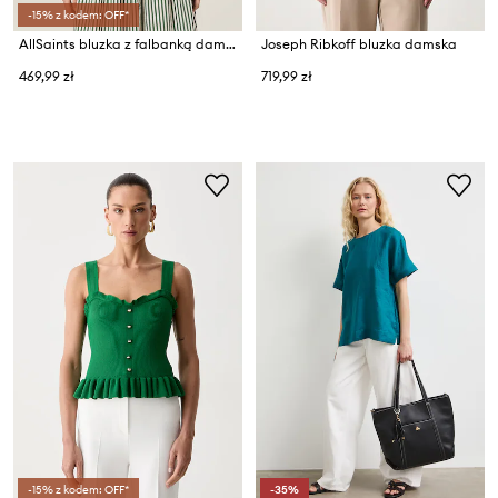
-15% z kodem: OFF*
AllSaints bluzka z falbanką damska bawełniana KALI
Joseph Ribkoff bluzka damska
469,99 zł
719,99 zł
-15% z kodem: OFF*
-35%