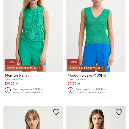
-10%
-10%
extra -5% z kodem: OFF*
extra -5% z kodem: OFF*
Morgan t-shirt
Morgan bluzka MUSHU
Cena aktualna:
Cena aktualna:
129,99 zł
93,99 zł
Cena regularna:
289,99 zł
Cena regularna:
209,99 zł
Najniższa cena:
144,99 zł
Najniższa cena:
104,99 zł