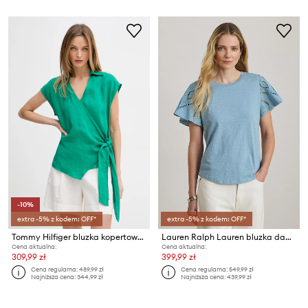
-10%
extra -5% z kodem: OFF*
extra -5% z kodem: OFF*
Tommy Hilfiger bluzka kopertowa damska lniana
Lauren Ralph Lauren bluzka damska bawełniana
Cena aktualna:
Cena aktualna:
309,99 zł
399,99 zł
Cena regularna:
489,99 zł
Cena regularna:
549,99 zł
Najniższa cena:
344,99 zł
Najniższa cena:
439,99 zł