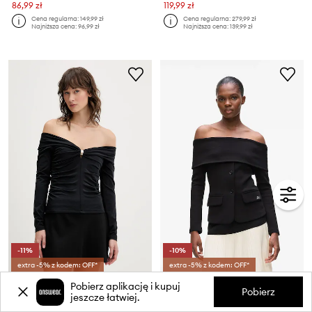
86,99 zł
119,99 zł
Cena regularna:
149,99 zł
Cena regularna:
279,99 zł
Najniższa cena:
96,99 zł
Najniższa cena:
139,99 zł
-11%
-10%
extra -5% z kodem: OFF*
extra -5% z kodem: OFF*
Abercrombie & Fitch bluzka
Karl Lagerfeld bluzka
Pobierz aplikację i kupuj
Pobierz
Cena aktualna:
Cena aktualna:
jeszcze łatwiej.
114,99 zł
629,99 zł