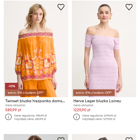
-10%
extra -5% z kodem: OFF*
extra -5% z kodem: OFF*
Twinset bluzka hiszpanka damska z wiskozy
Herve Leger bluzka Lainey
Cena aktualna:
Cena aktualna:
589,99 zł
1229,90 zł
Cena regularna:
989,99 zł
Cena regularna:
2199,90 zł
Najniższa cena:
659,99 zł
Najniższa cena:
1279,90 zł