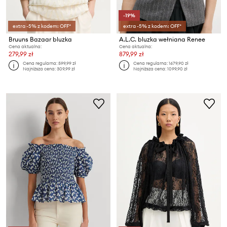
-19%
extra -5% z kodem: OFF*
extra -5% z kodem: OFF*
Bruuns Bazaar bluzka
A.L.C. bluzka wełniana Renee
Cena aktualna:
Cena aktualna:
279,99 zł
879,99 zł
Cena regularna:
599,99 zł
Cena regularna:
1679,90 zł
Najniższa cena:
309,99 zł
Najniższa cena:
1099,90 zł