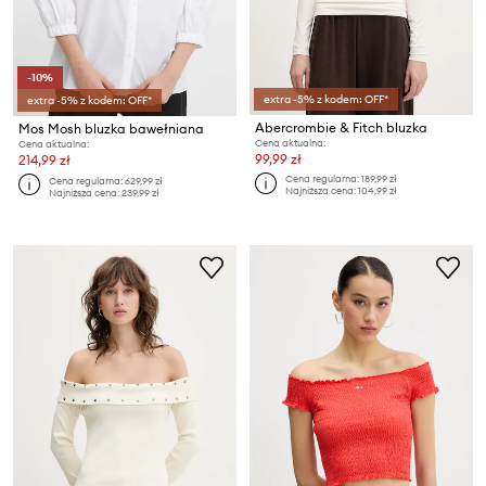
-10%
extra -5% z kodem: OFF*
extra -5% z kodem: OFF*
Abercrombie & Fitch bluzka
Mos Mosh bluzka bawełniana
Cena aktualna:
Cena aktualna:
99,99 zł
214,99 zł
Cena regularna:
189,99 zł
Cena regularna:
629,99 zł
Najniższa cena:
104,99 zł
Najniższa cena:
239,99 zł