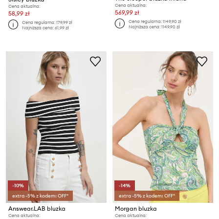
Cena aktualna:
Cena aktualna:
569,99 zł
58,99 zł
Cena regularna:
1149,90 zł
Cena regularna:
179,99 zł
Najniższa cena:
1149,90 zł
Najniższa cena:
61,99 zł
-10%
-14%
extra -5% z kodem: OFF*
extra -5% z kodem: OFF*
Answear.LAB bluzka
Morgan bluzka
Cena aktualna:
Cena aktualna: