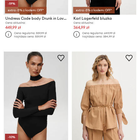
-19%
extra -5% z kodem: OFF*
extra -5% z kodem: OFF*
Undress Code body Drunk in Love Bodysuit
Karl Lagerfeld bluzka
Cena aktualna:
Cena aktualna:
449,99 zł
364,99 zł
Cena regularna:
559,99 zł
Cena regularna:
649,99 zł
Najniższa cena:
559,99 zł
Najniższa cena:
384,99 zł
-10%