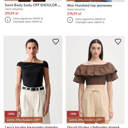
Saint Body body OFF SHOULDR BODYSUIT
Won Hundred top jeansowy
Cena aktualna:
Cena aktualna:
319,99 zł
274,99 zł
Cena regularna:
399,99 zł
Cena regularna:
859,99 zł
Najniższa cena:
399,99 zł
Najniższa cena:
289,99 zł
-20%
-14%
extra -5% z kodem: OFF*
extra -5% z kodem: OFF*
Levi's bluzka hiszpanka damska z wiskozą TORI TWISTED CLEAN
Gaudi bluzka z falbanką damska bawełniana