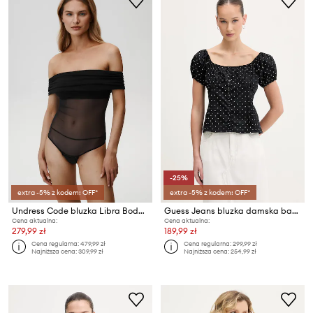
-25%
extra -5% z kodem: OFF*
extra -5% z kodem: OFF*
Undress Code bluzka Libra Bodysuit Thong
Guess Jeans bluzka damska bawełniana
Cena aktualna:
Cena aktualna:
279,99 zł
189,99 zł
Cena regularna:
479,99 zł
Cena regularna:
299,99 zł
Najniższa cena:
309,99 zł
Najniższa cena:
254,99 zł