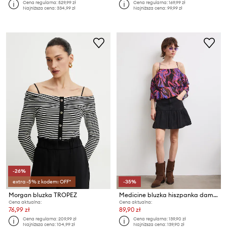
Cena regularna:
529,99 zł
Cena regularna:
169,99 zł
Najniższa cena:
334,99 zł
Najniższa cena:
99,99 zł
-26%
extra -5% z kodem: OFF*
-35%
Morgan bluzka TROPEZ
Medicine bluzka hiszpanka damska
Cena aktualna:
Cena aktualna:
76,99 zł
89,90 zł
Cena regularna:
209,99 zł
Cena regularna:
139,90 zł
Najniższa cena:
104,99 zł
Najniższa cena:
139,90 zł