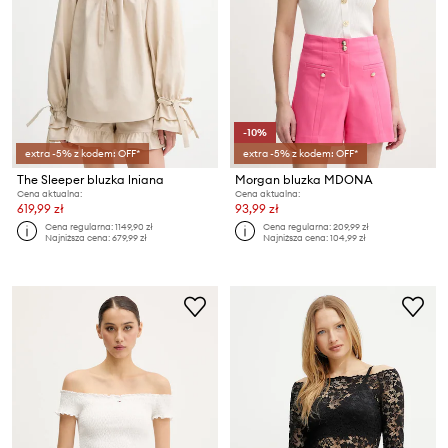
-10%
extra -5% z kodem: OFF*
extra -5% z kodem: OFF*
The Sleeper bluzka lniana
Morgan bluzka MDONA
Cena aktualna:
Cena aktualna:
619,99 zł
93,99 zł
Cena regularna:
1149,90 zł
Cena regularna:
209,99 zł
Najniższa cena:
679,99 zł
Najniższa cena:
104,99 zł