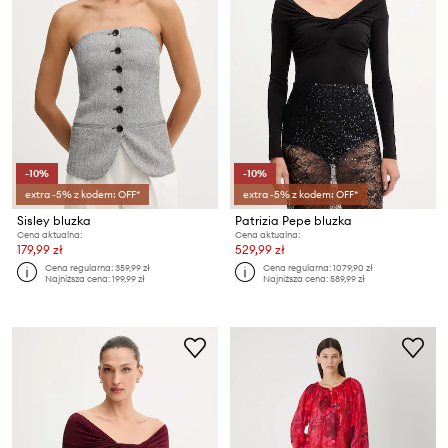
-10%
-10%
extra -5% z kodem: OFF*
extra -5% z kodem: OFF*
Sisley bluzka
Patrizia Pepe bluzka
Cena aktualna:
Cena aktualna:
179,99 zł
529,99 zł
Cena regularna:
359,99 zł
Cena regularna:
1079,90 zł
Najniższa cena:
199,99 zł
Najniższa cena:
589,99 zł