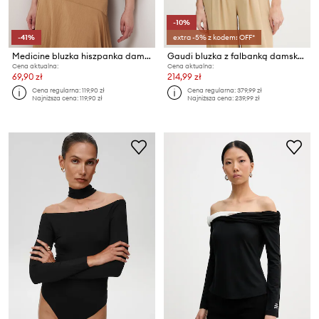
-10%
-41%
extra -5% z kodem: OFF*
Medicine bluzka hiszpanka damska z wiskozą
Gaudi bluzka z falbanką damska bawełniana
Cena aktualna:
Cena aktualna:
69,90 zł
214,99 zł
Cena regularna:
119,90 zł
Cena regularna:
379,99 zł
Najniższa cena:
119,90 zł
Najniższa cena:
239,99 zł