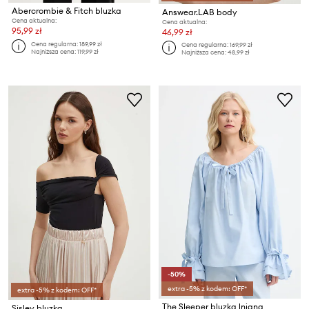
Abercrombie & Fitch bluzka
Answear.LAB body
Cena aktualna:
Cena aktualna:
95,99 zł
46,99 zł
Cena regularna:
189,99 zł
Cena regularna:
169,99 zł
Najniższa cena:
119,99 zł
Najniższa cena:
48,99 zł
-50%
extra -5% z kodem: OFF*
extra -5% z kodem: OFF*
The Sleeper bluzka lniana
Sisley bluzka