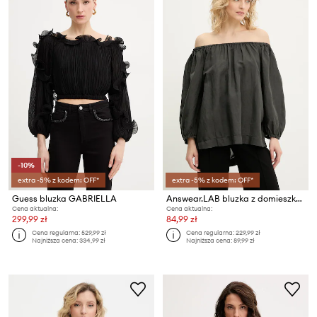
-10%
extra -5% z kodem: OFF*
extra -5% z kodem: OFF*
Guess bluzka GABRIELLA
Answear.LAB bluzka z domieszką lnu
Cena aktualna:
Cena aktualna:
299,99 zł
84,99 zł
Cena regularna:
529,99 zł
Cena regularna:
229,99 zł
Najniższa cena:
334,99 zł
Najniższa cena:
89,99 zł