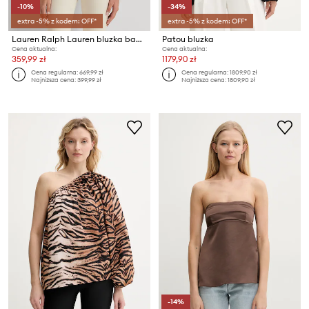
-10%
-34%
extra -5% z kodem: OFF*
extra -5% z kodem: OFF*
Lauren Ralph Lauren bluzka bawełniana
Patou bluzka
Cena aktualna:
Cena aktualna:
359,99 zł
1179,90 zł
Cena regularna:
669,99 zł
Cena regularna:
1809,90 zł
Najniższa cena:
399,99 zł
Najniższa cena:
1809,90 zł
-14%