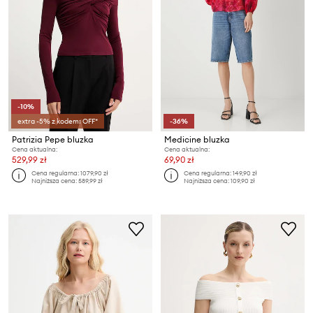
-10%
extra -5% z kodem: OFF*
-36%
Patrizia Pepe bluzka
Medicine bluzka
Cena aktualna:
Cena aktualna:
529,99 zł
69,90 zł
Cena regularna:
1079,90 zł
Cena regularna:
149,90 zł
Najniższa cena:
589,99 zł
Najniższa cena:
109,90 zł