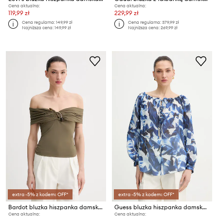
Cena aktualna:
Cena aktualna:
119,99 zł
229,99 zł
Cena regularna:
149,99 zł
Cena regularna:
379,99 zł
Najniższa cena:
149,99 zł
Najniższa cena:
269,99 zł
extra -5% z kodem: OFF*
extra -5% z kodem: OFF*
Bardot bluzka hiszpanka damska
Guess bluzka hiszpanka damska ORSOLA
Cena aktualna:
Cena aktualna: