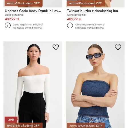
extra -5% z kodem: OFF*
extra -5% z kodem: OFF*
Undress Code body Drunk in Love Bodysuit Classic
Twinset bluzka z domieszką lnu
Cena aktualna:
Cena aktualna:
489,99 zł
489,99 zł
Cena regularna:
549,99 zł
Cena regularna:
819,99 zł
Najniższa cena:
549,99 zł
Najniższa cena:
539,99 zł
-20%
extra -5% z kodem: OFF*
extra -5% z kodem: OFF*