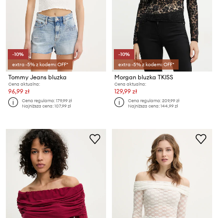
-10%
-10%
extra -5% z kodem: OFF*
extra -5% z kodem: OFF*
Tommy Jeans bluzka
Morgan bluzka TKISS
Cena aktualna:
Cena aktualna:
96,99 zł
129,99 zł
Cena regularna:
179,99 zł
Cena regularna:
209,99 zł
Najniższa cena:
107,99 zł
Najniższa cena:
144,99 zł