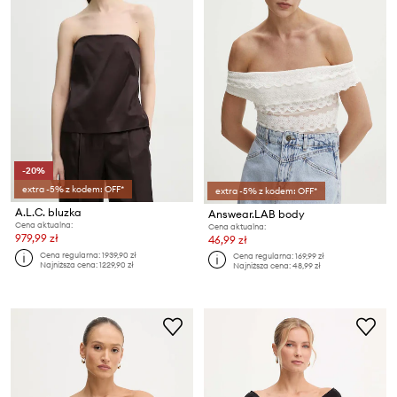
-20%
extra -5% z kodem: OFF*
extra -5% z kodem: OFF*
A.L.C. bluzka
Answear.LAB body
Cena aktualna:
Cena aktualna:
979,99 zł
46,99 zł
Cena regularna:
1939,90 zł
Cena regularna:
169,99 zł
Najniższa cena:
1229,90 zł
Najniższa cena:
48,99 zł