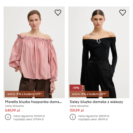
-15%
extra -5% z kodem: OFF*
extra -5% z kodem: OFF*
Marella bluzka hiszpanka damska z modalem MERINGA
Sisley bluzka damska z wiskozy
Cena aktualna:
Cena aktualna:
549,99 zł
159,99 zł
Cena regularna:
909,99 zł
Cena regularna:
259,99 zł
Najniższa cena:
579,99 zł
Najniższa cena:
189,99 zł