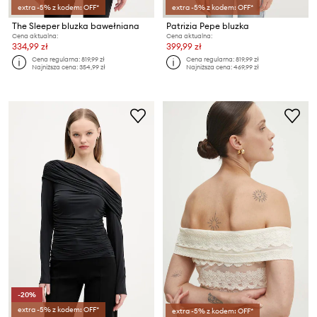
extra -5% z kodem: OFF*
extra -5% z kodem: OFF*
The Sleeper bluzka bawełniana
Patrizia Pepe bluzka
Cena aktualna:
Cena aktualna:
334,99 zł
399,99 zł
Cena regularna:
819,99 zł
Cena regularna:
819,99 zł
Najniższa cena:
354,99 zł
Najniższa cena:
469,99 zł
-20%
extra -5% z kodem: OFF*
extra -5% z kodem: OFF*