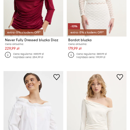
-10%
extra -5% z kodem: OFF*
extra -5% z kodem: OFF*
Never Fully Dressed bluzka Diaz
Bardot bluzka
Cena aktualna:
Cena aktualna:
229,99 zł
179,99 zł
Cena regularna:
489,99 zł
Cena regularna:
389,99 zł
Najniższa cena:
254,99 zł
Najniższa cena:
199,99 zł