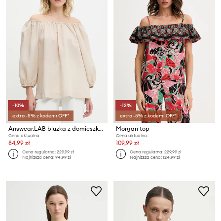
-10%
-12%
extra -5% z kodem: OFF*
extra -5% z kodem: OFF*
Answear.LAB bluzka z domieszką lnu
Morgan top
Cena aktualna:
Cena aktualna:
84,99 zł
109,99 zł
Cena regularna:
229,99 zł
Cena regularna:
229,99 zł
Najniższa cena:
94,99 zł
Najniższa cena:
124,99 zł