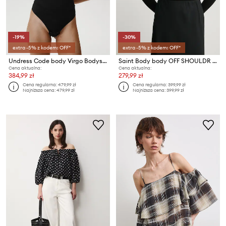
-19%
-30%
extra -5% z kodem: OFF*
extra -5% z kodem: OFF*
Undress Code body Virgo Bodysuit
Saint Body body OFF SHOULDR BODYSUIT
Cena aktualna:
Cena aktualna:
384,99 zł
279,99 zł
Cena regularna:
479,99 zł
Cena regularna:
399,99 zł
Najniższa cena:
479,99 zł
Najniższa cena:
399,99 zł