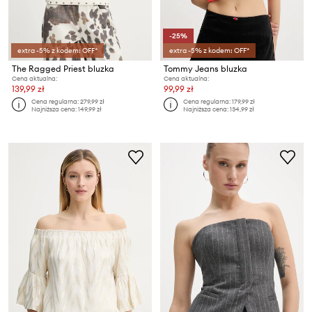
-25%
extra -5% z kodem: OFF*
extra -5% z kodem: OFF*
The Ragged Priest bluzka
Tommy Jeans bluzka
Cena aktualna:
Cena aktualna:
139,99 zł
99,99 zł
Cena regularna:
279,99 zł
Cena regularna:
179,99 zł
Najniższa cena:
149,99 zł
Najniższa cena:
134,99 zł