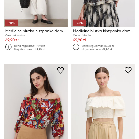
-41%
-22%
Medicine bluzka hiszpanka damska z wiskozą
Medicine bluzka hiszpanka damska
Cena aktualna:
Cena aktualna:
69,90 zł
69,90 zł
Cena regularna:
119,90 zł
Cena regularna:
139,90 zł
Najniższa cena:
119,90 zł
Najniższa cena:
89,90 zł