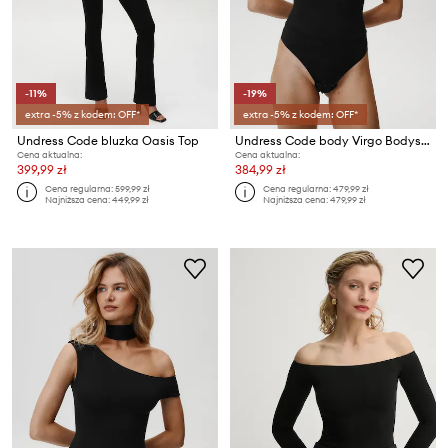
-11%
-19%
extra -5% z kodem: OFF*
extra -5% z kodem: OFF*
Undress Code bluzka Oasis Top
Undress Code body Virgo Bodysuit Thong
Cena aktualna:
Cena aktualna:
399,99 zł
384,99 zł
Cena regularna:
599,99 zł
Cena regularna:
479,99 zł
Najniższa cena:
449,99 zł
Najniższa cena:
479,99 zł