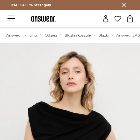
FINAL SALE %
Szczegóły
Oszczędzaj z Answear Club >
Answear
Ona
Odzież
Bluzki i koszule
Bluzki
Answear.LAB