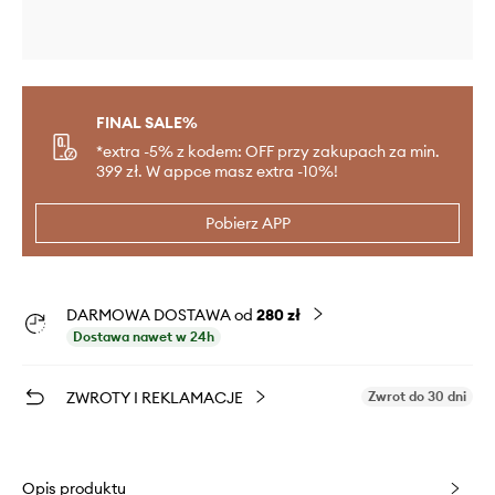
FINAL SALE%
*extra -5% z kodem: OFF przy zakupach za min.
399 zł. W appce masz extra -10%!
Pobierz APP
DARMOWA DOSTAWA od
280 zł
Dostawa nawet w 24h
ZWROTY I REKLAMACJE
Zwrot do 30 dni
Opis produktu