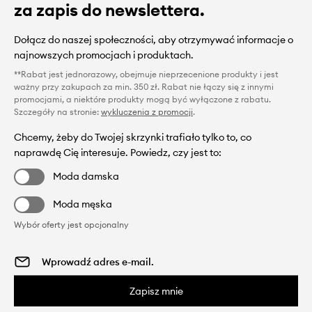
za zapis do newslettera.
Dołącz do naszej społeczności, aby otrzymywać informacje o
najnowszych promocjach i produktach.
**Rabat jest jednorazowy, obejmuje nieprzecenione produkty i jest
ważny przy zakupach za min. 350 zł. Rabat nie łączy się z innymi
promocjami, a niektóre produkty mogą być wyłączone z rabatu.
Szczegóły na stronie:
wykluczenia z promocji
.
Chcemy, żeby do Twojej skrzynki trafiało tylko to, co
naprawdę Cię interesuje. Powiedz, czy jest to:
Moda damska
Moda męska
Wybór oferty jest opcjonalny
Zapisz mnie