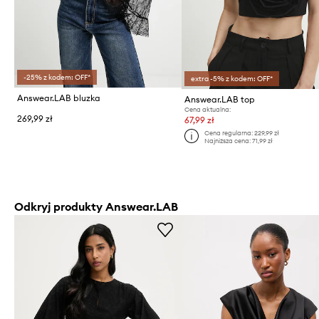
-25% z kodem: OFF*
extra -5% z kodem: OFF*
Answear.LAB bluzka
Answear.LAB top
Cena aktualna:
269,99 zł
67,99 zł
Cena regularna:
229,99 zł
Najniższa cena:
71,99 zł
Odkryj produkty Answear.LAB