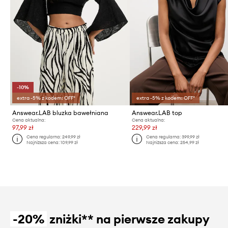
-10%
extra -5% z kodem: OFF*
extra -5% z kodem: OFF*
Answear.LAB bluzka bawełniana
Answear.LAB top
Cena aktualna:
Cena aktualna:
97,99 zł
229,99 zł
Cena regularna:
249,99 zł
Cena regularna:
399,99 zł
Najniższa cena:
109,99 zł
Najniższa cena:
254,99 zł
-20%
zniżki** na pierwsze zakupy