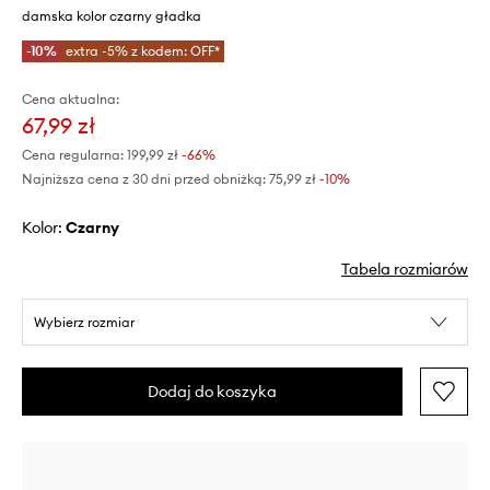
damska kolor czarny gładka
-10%
extra -5% z kodem: OFF*
Cena aktualna:
67,99 zł
Cena regularna:
199,99 zł
-66%
Najniższa cena z 30 dni przed obniżką:
75,99 zł
 -10%
Kolor:
czarny
Tabela rozmiarów
Wybierz rozmiar
Dodaj do koszyka