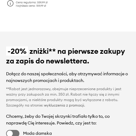
Cena regularna:
339,99 zł
Najniższa cena:
159,99 zł
-20%
zniżki** na pierwsze zakupy
za zapis do newslettera.
Dołącz do naszej społeczności, aby otrzymywać informacje o
najnowszych promocjach i produktach.
**Rabat jest jednorazowy, obejmuje nieprzecenione produkty i jest
ważny przy zakupach za min. 350 zł. Rabat nie łączy się z innymi
promocjami, a niektóre produkty mogą być wyłączone z rabatu.
Szczegóły na stronie:
wykluczenia z promocji
.
Chcemy, żeby do Twojej skrzynki trafiało tylko to, co
naprawdę Cię interesuje. Powiedz, czy jest to:
Moda damska