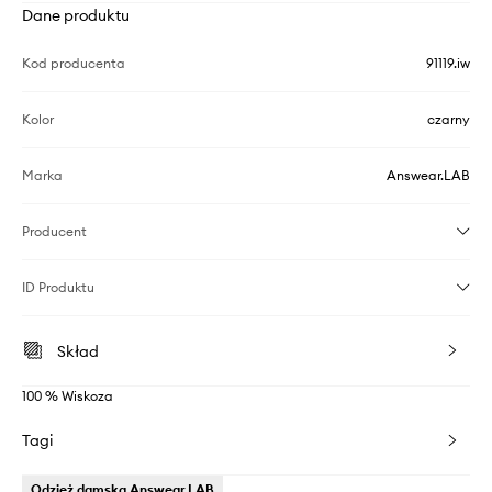
Dane produktu
Kod producenta
91119.iw
Kolor
czarny
Marka
Answear.LAB
Producent
ID Produktu
Skład
100 % Wiskoza
Tagi
Odzież damska Answear.LAB