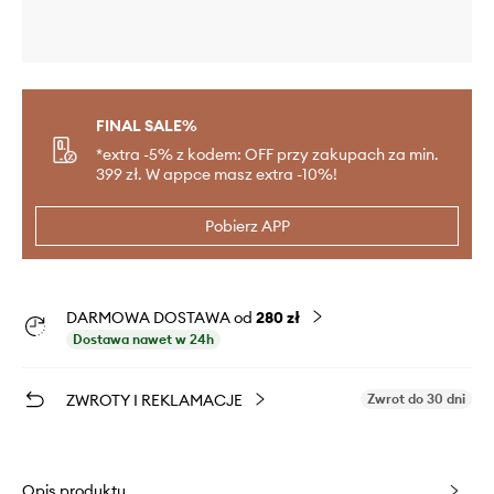
FINAL SALE%
*extra -5% z kodem: OFF przy zakupach za min.
399 zł. W appce masz extra -10%!
Pobierz APP
DARMOWA DOSTAWA od
280 zł
Dostawa nawet w 24h
ZWROTY I REKLAMACJE
Zwrot do 30 dni
Opis produktu