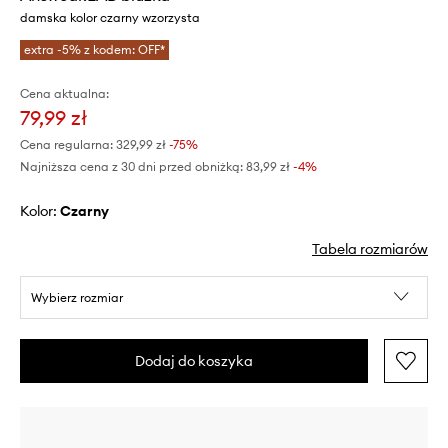
damska kolor czarny wzorzysta
extra -5% z kodem: OFF*
Cena aktualna:
79,99 zł
Cena regularna:
329,99 zł
-75%
Najniższa cena z 30 dni przed obniżką:
83,99 zł
 -4%
Kolor:
czarny
Tabela rozmiarów
Wybierz rozmiar
Dodaj do koszyka