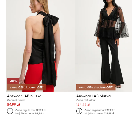
-10%
extra -5% z kodem: OFF*
extra -5% z kodem: OFF*
Answear.LAB bluzka
Answear.LAB bluzka
Cena aktualna:
Cena aktualna:
84,99 zł
124,99 zł
Cena regularna:
199,99 zł
Cena regularna:
279,99 zł
Najniższa cena:
94,99 zł
Najniższa cena:
129,99 zł