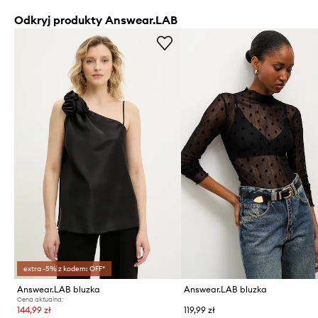
Odkryj produkty Answear.LAB
extra -5% z kodem: OFF*
Answear.LAB bluzka
Answear.LAB bluzka
Cena aktualna:
144,99 zł
119,99 zł