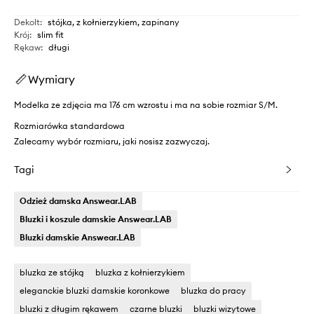
Dekolt
:
stójka, z kołnierzykiem, zapinany
Krój
:
slim fit
Rękaw
:
długi
Wymiary
Modelka ze zdjęcia ma 176 cm wzrostu i ma na sobie rozmiar S/M.
Rozmiarówka standardowa
Zalecamy wybór rozmiaru, jaki nosisz zazwyczaj.
Tagi
Odzież damska Answear.LAB
Bluzki i koszule damskie Answear.LAB
Bluzki damskie Answear.LAB
bluzka ze stójką
bluzka z kołnierzykiem
eleganckie bluzki damskie koronkowe
bluzka do pracy
bluzki z długim rękawem
czarne bluzki
bluzki wizytowe