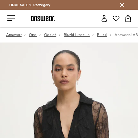
FINAL SALE %
Szczegóły
Oszczędzaj z Answear Club >
Answear
Ona
Odzież
Bluzki i koszule
Bluzki
Answear.LAB