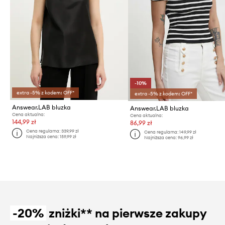
-10%
extra -5% z kodem: OFF*
extra -5% z kodem: OFF*
Answear.LAB bluzka
Answear.LAB bluzka
Cena aktualna:
Cena aktualna:
144,99 zł
86,99 zł
Cena regularna:
339,99 zł
Cena regularna:
149,99 zł
Najniższa cena:
159,99 zł
Najniższa cena:
96,99 zł
-20%
zniżki** na pierwsze zakupy