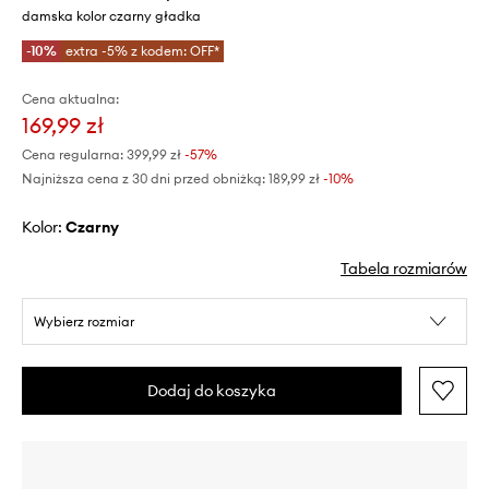
damska kolor czarny gładka
-10%
extra -5% z kodem: OFF*
Cena aktualna:
169,99 zł
Cena regularna:
399,99 zł
-57%
Najniższa cena z 30 dni przed obniżką:
189,99 zł
 -10%
Kolor:
czarny
Tabela rozmiarów
Wybierz rozmiar
Dodaj do koszyka