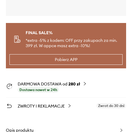
FINAL SALE%
*extra -5% z kodem: OFF przy zakupach za min.
399 zł. W appce masz extra -10%!
Pobierz APP
DARMOWA DOSTAWA od
280 zł
Dostawa nawet w 24h
ZWROTY I REKLAMACJE
Zwrot do 30 dni
Opis produktu