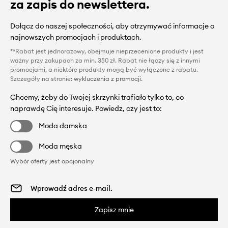
za zapis do newslettera.
Dołącz do naszej społeczności, aby otrzymywać informacje o
najnowszych promocjach i produktach.
**Rabat jest jednorazowy, obejmuje nieprzecenione produkty i jest
ważny przy zakupach za min. 350 zł. Rabat nie łączy się z innymi
promocjami, a niektóre produkty mogą być wyłączone z rabatu.
Szczegóły na stronie:
wykluczenia z promocji
.
Chcemy, żeby do Twojej skrzynki trafiało tylko to, co
naprawdę Cię interesuje. Powiedz, czy jest to:
Moda damska
Moda męska
Wybór oferty jest opcjonalny
Zapisz mnie