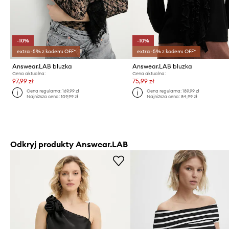
-10%
-10%
extra -5% z kodem: OFF*
extra -5% z kodem: OFF*
Answear.LAB bluzka
Answear.LAB bluzka
Cena aktualna:
Cena aktualna:
97,99 zł
75,99 zł
Cena regularna:
169,99 zł
Cena regularna:
189,99 zł
Najniższa cena:
109,99 zł
Najniższa cena:
84,99 zł
Odkryj produkty Answear.LAB