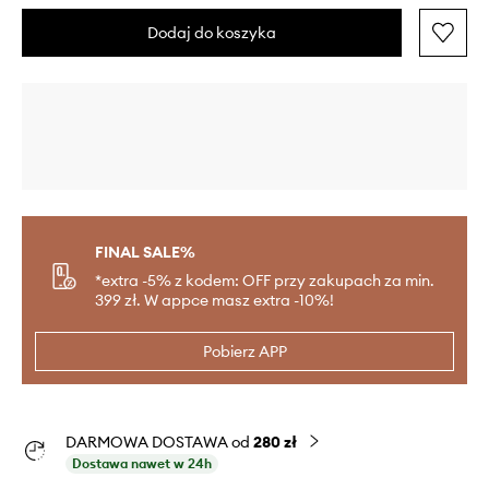
Dodaj do koszyka
FINAL SALE%
*extra -5% z kodem: OFF przy zakupach za min.
399 zł. W appce masz extra -10%!
Pobierz APP
DARMOWA DOSTAWA od
280 zł
Dostawa nawet w 24h