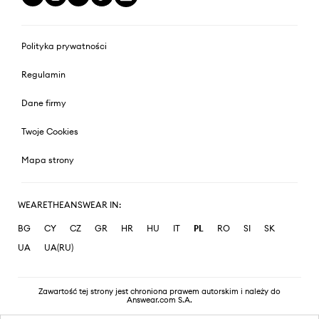
Polityka prywatności
Regulamin
Dane firmy
Twoje Cookies
Mapa strony
WEARETHEANSWEAR IN:
BG
CY
CZ
GR
HR
HU
IT
PL
RO
SI
SK
UA
UA(RU)
Zawartość tej strony jest chroniona prawem autorskim i należy do
Answear.com S.A.