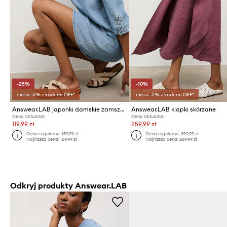
-25%
-10%
extra -5% z kodem: OFF*
extra -5% z kodem: OFF*
Answear.LAB japonki damskie zamszowe
Answear.LAB klapki skórzane
Cena aktualna:
Cena aktualna:
119,99 zł
259,99 zł
Cena regularna:
159,99 zł
Cena regularna:
399,99 zł
Najniższa cena:
159,99 zł
Najniższa cena:
289,99 zł
Odkryj produkty Answear.LAB