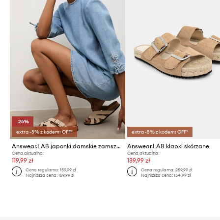
-25%
extra -5% z kodem: OFF*
extra -5% z kodem: OFF*
Answear.LAB japonki damskie zamszowe
Answear.LAB klapki skórzane
Cena aktualna:
Cena aktualna:
119,99 zł
139,99 zł
Cena regularna:
159,99 zł
Cena regularna:
259,99 zł
Najniższa cena:
159,99 zł
Najniższa cena:
154,99 zł