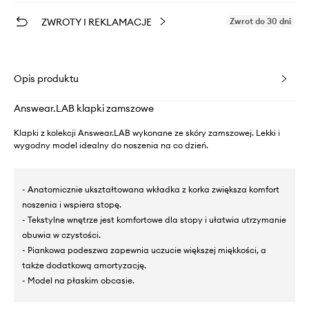
ZWROTY I REKLAMACJE
Zwrot do 30 dni
Opis produktu
Answear.LAB klapki zamszowe
Klapki z kolekcji Answear.LAB wykonane ze skóry zamszowej. Lekki i
wygodny model idealny do noszenia na co dzień.
- Anatomicznie ukształtowana wkładka z korka zwiększa komfort
noszenia i wspiera stopę.
- Tekstylne wnętrze jest komfortowe dla stopy i ułatwia utrzymanie
obuwia w czystości.
- Piankowa podeszwa zapewnia uczucie większej miękkości, a
także dodatkową amortyzację.
- Model na płaskim obcasie.