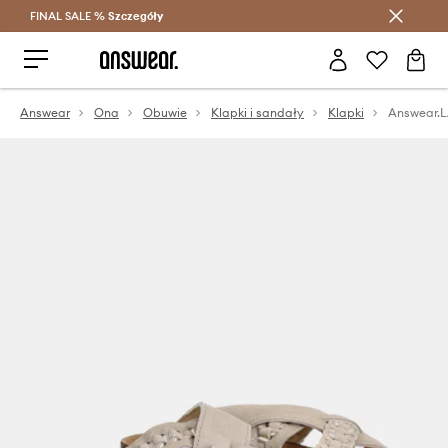
FINAL SALE %
Szczegóły
Oszczędzaj z Answear Club >
Answear
Ona
Obuwie
Klapki i sandały
Klapki
Answear.L