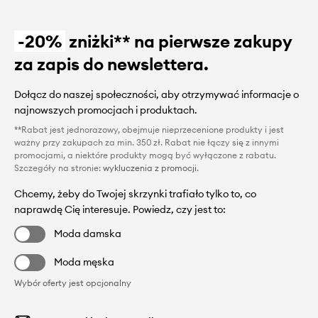
-20%
zniżki** na pierwsze zakupy
za zapis do newslettera.
Dołącz do naszej społeczności, aby otrzymywać informacje o
najnowszych promocjach i produktach.
**Rabat jest jednorazowy, obejmuje nieprzecenione produkty i jest
ważny przy zakupach za min. 350 zł. Rabat nie łączy się z innymi
promocjami, a niektóre produkty mogą być wyłączone z rabatu.
Szczegóły na stronie:
wykluczenia z promocji
.
Chcemy, żeby do Twojej skrzynki trafiało tylko to, co
naprawdę Cię interesuje. Powiedz, czy jest to:
Moda damska
Moda męska
Wybór oferty jest opcjonalny