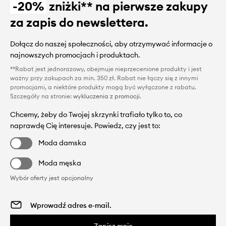
-20%
zniżki** na pierwsze zakupy
za zapis do newslettera.
Dołącz do naszej społeczności, aby otrzymywać informacje o
najnowszych promocjach i produktach.
**Rabat jest jednorazowy, obejmuje nieprzecenione produkty i jest
ważny przy zakupach za min. 350 zł. Rabat nie łączy się z innymi
promocjami, a niektóre produkty mogą być wyłączone z rabatu.
Szczegóły na stronie:
wykluczenia z promocji
.
Chcemy, żeby do Twojej skrzynki trafiało tylko to, co
naprawdę Cię interesuje. Powiedz, czy jest to:
Moda damska
Moda męska
Wybór oferty jest opcjonalny