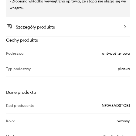
- Żłobiona wkładka wewnętrzna sprawia, że stopa nie ślizga się we
wnętrzu.
Szczegóły produktu
Cechy produktu
Podeszwa
antypoślizgowa
Typ podeszwy
płaska
Dane produktu
Kod producenta
NF0A8ADSTOB1
Kolor
beżowy