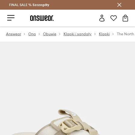
FINAL SALE %
Szczegóły
Oszczędzaj z Answear Club >
Answear
Ona
Obuwie
Klapki i sandały
Klapki