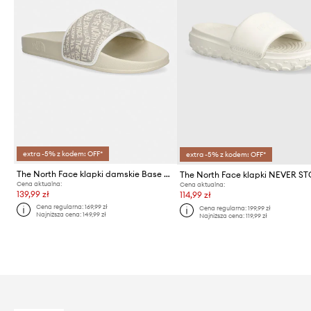
extra -5% z kodem: OFF*
extra -5% z kodem: OFF*
The North Face klapki damskie Base Camp Slide III
Cena aktualna:
Cena aktualna:
139,99 zł
114,99 zł
Cena regularna:
169,99 zł
Cena regularna:
199,99 zł
Najniższa cena:
149,99 zł
Najniższa cena:
119,99 zł