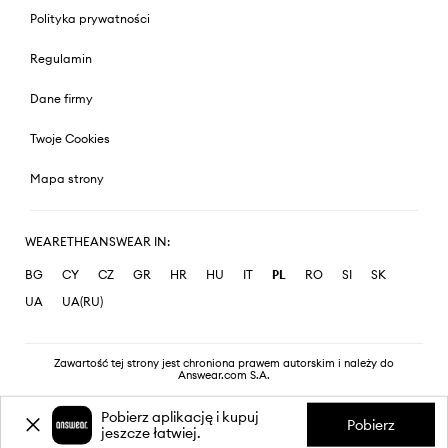
Polityka prywatności
Regulamin
Dane firmy
Twoje Cookies
Mapa strony
WEARETHEANSWEAR IN:
BG
CY
CZ
GR
HR
HU
IT
PL
RO
SI
SK
UA
UA(RU)
Zawartość tej strony jest chroniona prawem autorskim i należy do
Answear.com S.A.
Pobierz aplikację i kupuj
Pobierz
jeszcze łatwiej.