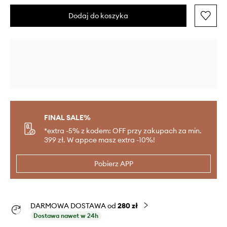
Dodaj do koszyka
FINAL SALE%
*extra -5% z kodem: OFF przy zakupach za min.
399 zł. W appce masz extra -10%!
Pobierz APP
DARMOWA DOSTAWA od
280 zł
Dostawa nawet w 24h