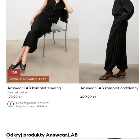
-10%
extra -5% z kodem: OFF*
Answear.LAB komplet z wełną
Cena aktualna:
179,99 zł
499,99 zł
Cena regularna:
279,99 zł
Najniższa cena:
199,99 zł
Odkryj produkty Answear.LAB