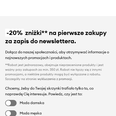
-20%
zniżki** na pierwsze zakupy
za zapis do newslettera.
Dołącz do naszej społeczności, aby otrzymywać informacje o
najnowszych promocjach i produktach.
**Rabat jest jednorazowy, obejmuje nieprzecenione produkty i jest
ważny przy zakupach za min. 350 zł. Rabat nie łączy się z innymi
promocjami, a niektóre produkty mogą być wyłączone z rabatu.
Szczegóły na stronie:
wykluczenia z promocji
.
Chcemy, żeby do Twojej skrzynki trafiało tylko to, co
naprawdę Cię interesuje. Powiedz, czy jest to:
Moda damska
Moda męska