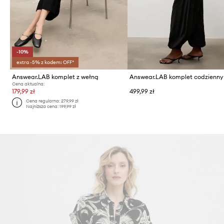
-10%
extra -5% z kodem: OFF*
Answear.LAB komplet z wełną
Cena aktualna:
179,99 zł
499,99 zł
Cena regularna:
279,99 zł
Najniższa cena:
199,99 zł