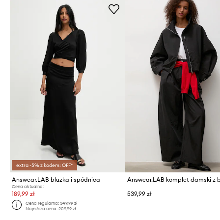
extra -5% z kodem: OFF*
Answear.LAB bluzka i spódnica
Cena aktualna:
189,99 zł
539,99 zł
Cena regularna:
349,99 zł
Najniższa cena:
209,99 zł