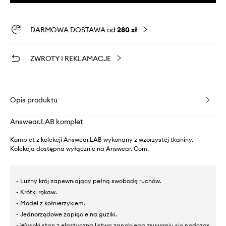
DARMOWA DOSTAWA od
280 zł
ZWROTY I REKLAMACJE
Opis produktu
Answear.LAB komplet
Komplet z kolekcji Answear.LAB wykonany z wzorzystej tkaniny.
Kolekcja dostępna wyłącznie na Answear. Com.
- Luźny krój zapewniający pełną swobodę ruchów.
- Krótki rękaw.
- Model z kołnierzykiem.
- Jednorzędowe zapięcie na guziki.
- Wysoki stan z elastyczną listwą zapobiega zsuwaniu się podczas