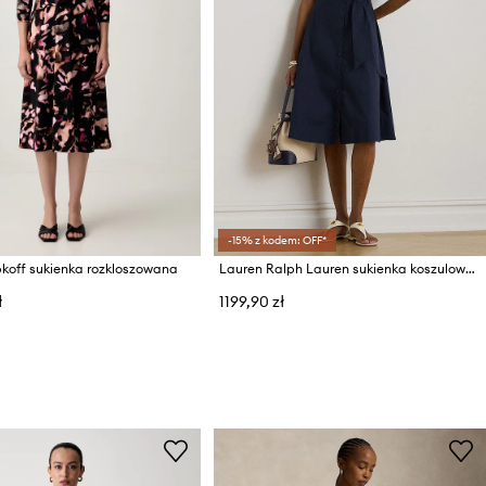
-15% z kodem: OFF*
koff sukienka rozkloszowana
Lauren Ralph Lauren sukienka koszulowa z bawełną
ł
1199,90 zł