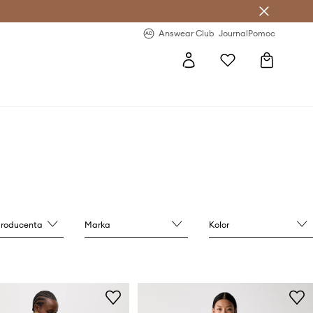
letter >
Regularne nowości >
Answear Club
Journal
Pomoc
producenta
Marka
Kolor