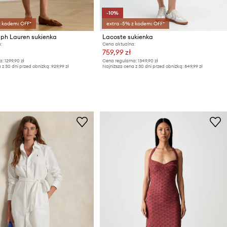
-10%
z kodem: OFF*
extra -5% z kodem: OFF*
lph Lauren sukienka
Lacoste sukienka
:
Cena aktualna:
759,99 zł
a:
1299,90 zł
Cena regularna:
1349,90 zł
 z 30 dni przed obniżką:
929,99 zł
Najniższa cena z 30 dni przed obniżką:
849,99 zł