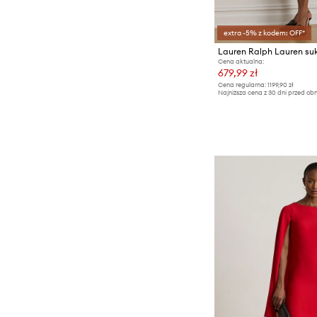
extra -5% z kodem: OFF*
Lauren Ralph Lauren su
Cena aktualna:
679,99 zł
Cena regularna:
1199,90 zł
Najniższa cena z 30 dni przed obn