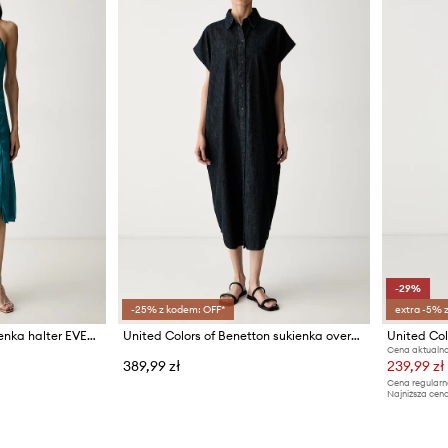
-29%
-25% z kodem: OFF*
extra -5% 
Marciano by Guess sukienka halter EVELINA
United Colors of Benetton sukienka oversize jeansowa
Cena aktualna
389,99 zł
239,99 zł
Cena regularn
Najniższa cena