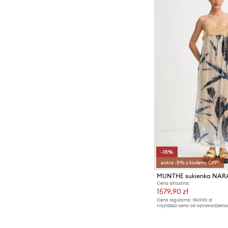
-15%
extra -5% z kodem: OFF*
MUNTHE sukienka NAR
Cena aktualna:
1579,90 zł
Cena regularna:
1869,90 zł
Najniższa cena od wprowadzenia