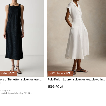
z kodem: OFF*
-15% z kodem: OFF*
United Colors of Benetton sukienka jeansowa
Polo Ralph Lauren sukienka koszulowa lniana
:
1599,90 zł
a:
339,99 zł
 z 30 dni przed obniżką:
339,99 zł