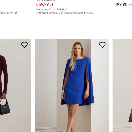
569,99 zł
1199,90 zł
Cena regularna:
989,99 zł
iżką:
579,99 zł
Najniższa cena z 30 dni przed obniżką:
599,99 zł