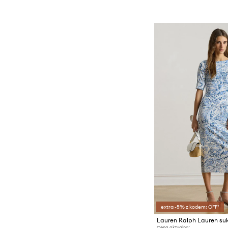
extra -5% z kodem: OFF*
Cena aktualna: