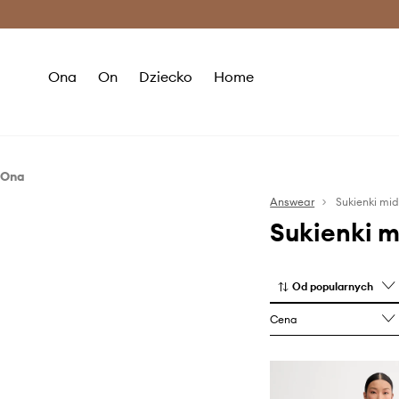
Premium Fashion Benefits >
O
Ona
On
Dziecko
Home
Ona
Odzież
Answear
Sukienki mid
Sukienki m
Sukienki
Od popularnych
Cena