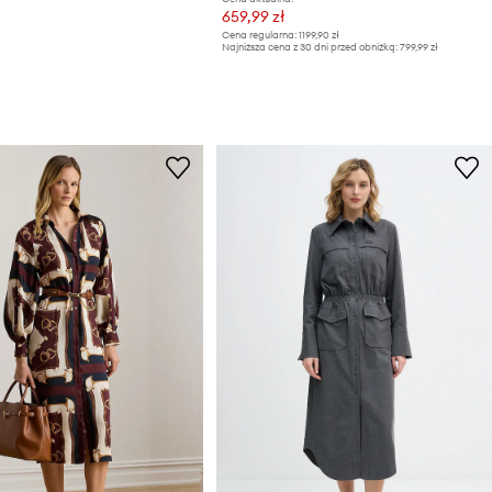
659,99 zł
Cena regularna:
1199,90 zł
Najniższa cena z 30 dni przed obniżką:
799,99 zł