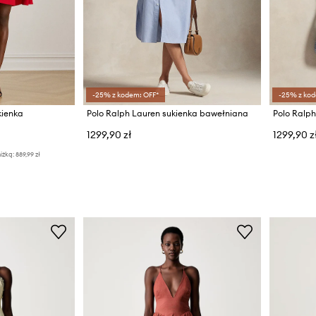
-25% z kodem: OFF*
-25% z kod
kienka
Polo Ralph Lauren sukienka bawełniana
Polo Ralp
1299,90 zł
1299,90 z
iżką:
889,99 zł