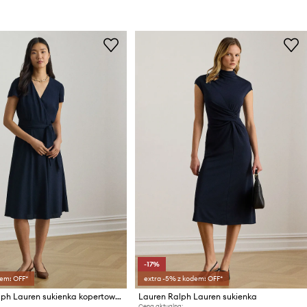
-17%
em: OFF*
extra -5% z kodem: OFF*
Lauren Ralph Lauren sukienka kopertowa
Lauren Ralph Lauren sukienka
Cena aktualna: