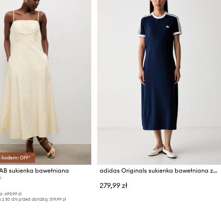
z kodem: OFF*
AB sukienka bawełniana
adidas Originals sukienka bawełniana z elastanem
:
279,99 zł
a:
699,99 zł
 z 30 dni przed obniżką:
519,99 zł