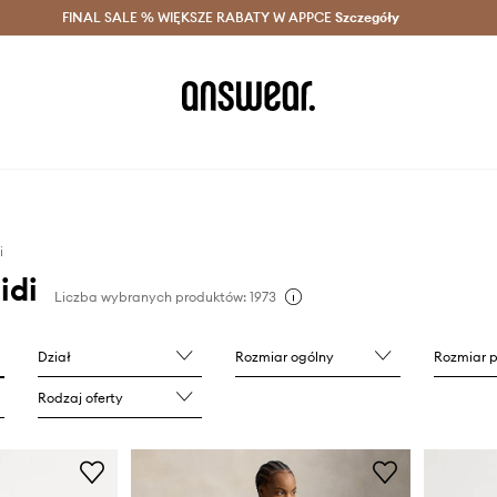
szczędzaj z Answear Club >
FINAL SALE % WIĘKSZE RABATY W APPCE
Dostawa nawet w 24h >
Szczegóły
News
i
idi
Liczba wybranych produktów: 1973
Dział
Rozmiar ogólny
Rozmiar 
Rodzaj oferty