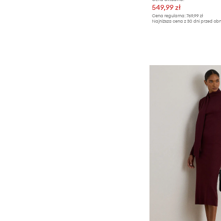
549,99 zł
Cena regularna:
769,99 zł
Najniższa cena z 30 dni przed obn