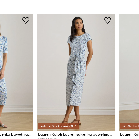
extra -5% z kodem: OFF*
-25% z kod
Lauren Ralph Lauren sukienka bawełniana
Lauren Ralph Lauren sukienka bawełniana
Cena aktualna: