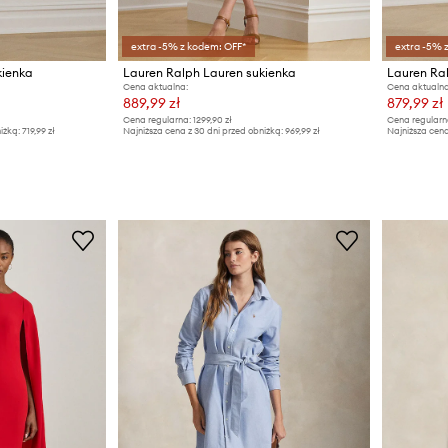
extra -5% z kodem: OFF*
extra -5% 
kienka
Lauren Ralph Lauren sukienka
Lauren Ra
Cena aktualna:
Cena aktualna
889,99 zł
879,99 zł
Cena regularna:
1299,90 zł
Cena regularn
iżką:
719,99 zł
Najniższa cena z 30 dni przed obniżką:
969,99 zł
Najniższa cena