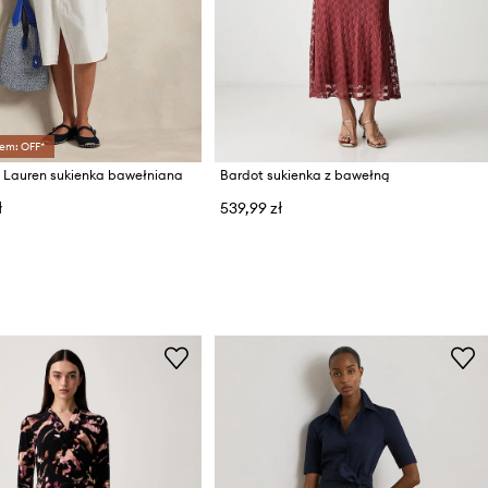
em: OFF*
h Lauren sukienka bawełniana
Bardot sukienka z bawełną
ł
539,99 zł