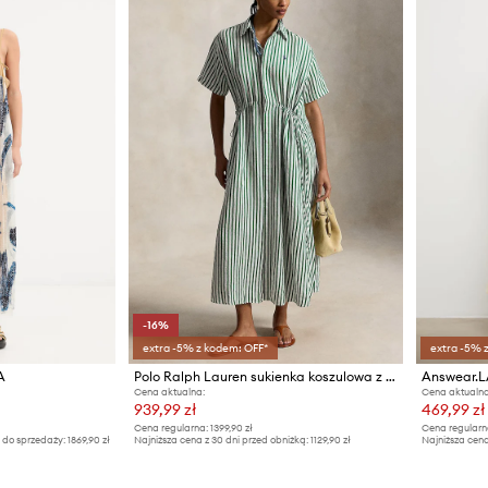
-16%
extra -5% z kodem: OFF*
extra -5% 
A
Polo Ralph Lauren sukienka koszulowa z lnem
Answear.L
Cena aktualna:
Cena aktualna
939,99 zł
469,99 zł
Cena regularna:
1399,90 zł
Cena regularn
 do sprzedaży:
1869,90 zł
Najniższa cena z 30 dni przed obniżką:
1129,90 zł
Najniższa cena