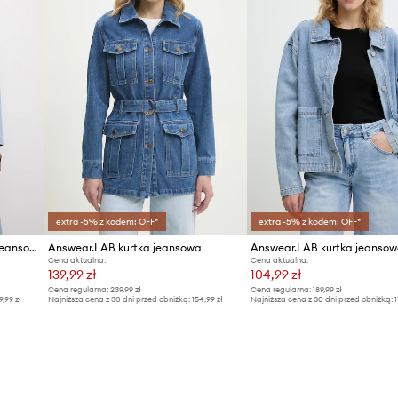
extra -5% z kodem: OFF*
extra -5% z kodem: OFF*
Answear.LAB kurtka damska jeansowa
Answear.LAB kurtka jeansowa
Answear.LAB kurtka jeanso
Cena aktualna:
Cena aktualna:
139,99 zł
104,99 zł
Cena regularna:
239,99 zł
Cena regularna:
189,99 zł
9,99 zł
Najniższa cena z 30 dni przed obniżką:
154,99 zł
Najniższa cena z 30 dni przed obniżką:
1