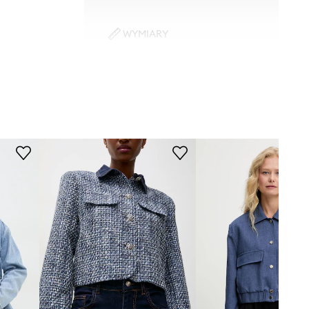
WYMIARY
Modelka ze zdjęcia ma 175 cm
1516.ijs
wzrostu i ma na sobie rozmiar
S/M.
niebieski
Rozmiarówka standardowa
Zalecamy wybór rozmiaru, jaki nosisz
Answear.LAB
zazwyczaj.
Tabela rozmiarów