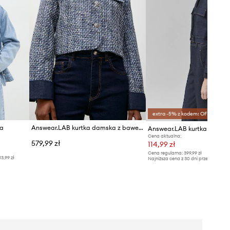
extra -5% z kodem: OFF*
wa
Answear.LAB kurtka damska z bawełną
Answear.LAB kurtka
Cena aktualna:
579,99 zł
114,99 zł
Cena regularna:
399,99 zł
13,99 zł
Najniższa cena z 30 dni przed obniżką