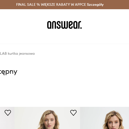
szczędzaj z Answear Club >
FINAL SALE % WIĘKSZE RABATY W APPCE
Dostawa nawet w 24h >
Szczegóły
News
LAB kurtka jeansowa
stępny