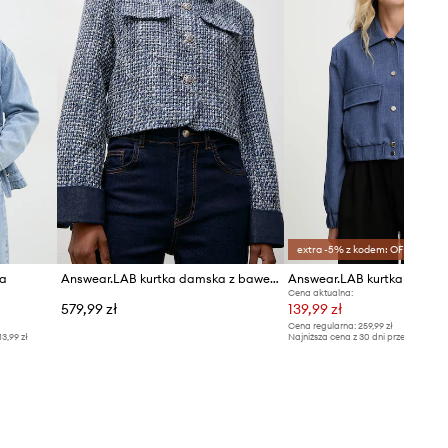
extra -5% z kodem: OFF*
wa
Answear.LAB kurtka damska z bawełną
Answear.LAB kurtka
Cena aktualna:
579,99 zł
139,99 zł
Cena regularna:
259,99 zł
13,99 zł
Najniższa cena z 30 dni przed obniżką