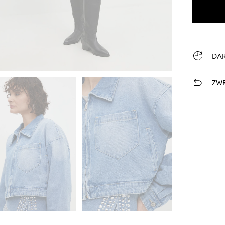
DA
ZWR