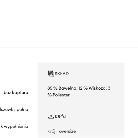
SKŁAD
85 % Bawełna, 12 % Wiskoza, 3
bez kaptura
% Poliester
szewki, pełna
KRÓJ
ak wypełnienia
Krój
:
oversize