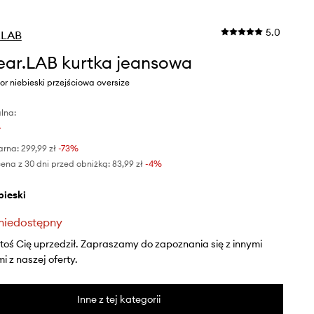
5.0
.LAB
ar.LAB kurtka jeansowa
r niebieski przejściowa oversize
lna:
ł
arna:
299,99 zł
-73%
ena z 30 dni przed obniżką:
83,99 zł
 -4%
ebieski
niedostępny
ktoś Cię uprzedził. Zapraszamy do zapoznania się z innymi
 z naszej oferty.
Inne z tej kategorii