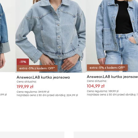
-11%
extra -5% z kodem: OFF*
extra -5% z kodem: OFF*
a
Answear.LAB kurtka jeanso
Answear.LAB kurtka jeansowa
Cena aktualna:
Cena aktualna:
104,99 zł
199,99 zł
Cena regularna:
189,99 zł
Cena regularna:
349,99 zł
9,99 zł
Najniższa cena z 30 dni przed obniżką:
1
Najniższa cena z 30 dni przed obniżką:
224,99 zł