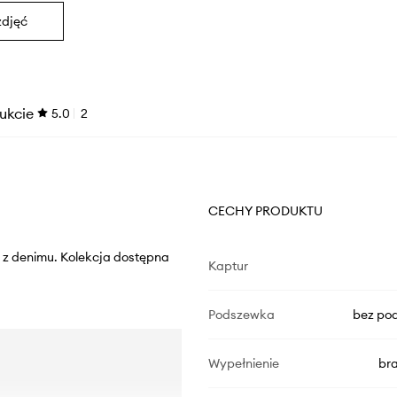
zdjęć
ukcie
5.0
2
CECHY PRODUKTU
 z denimu. Kolekcja dostępna
Kaptur
Podszewka
bez pod
Wypełnienie
br