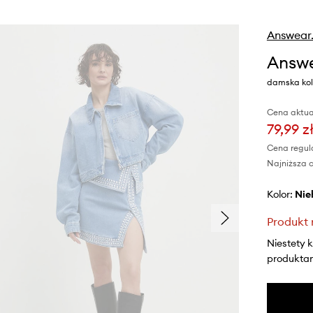
Answear
Answe
damska kolo
Cena aktua
79,99 z
Cena regul
Najniższa c
Kolor:
ni
Produkt 
Niestety 
produktami