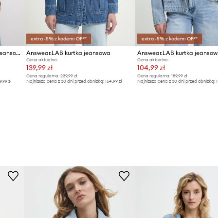
extra -5% z kodem: OFF*
extra -5% z kodem: OFF*
Answear.LAB kurtka damska jeansowa
Answear.LAB kurtka jeansowa
Answear.LAB kurtka jeanso
Cena aktualna:
Cena aktualna:
139,99 zł
104,99 zł
Cena regularna:
239,99 zł
Cena regularna:
189,99 zł
9,99 zł
Najniższa cena z 30 dni przed obniżką:
154,99 zł
Najniższa cena z 30 dni przed obniżką:
1