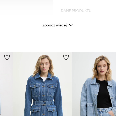
DANE PRODUKTU
Zobacz więcej
Kod producenta
ości.
Kolor
Marka
Producent
ID Produktu