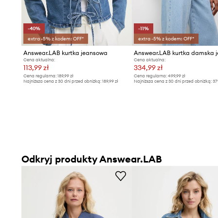
-40%
-11%
extra -5% z kodem: OFF*
extra -5% z kodem: OFF*
Answear.LAB kurtka jeansowa
Cena aktualna:
Cena aktualna:
113,99 zł
334,99 zł
Cena regularna:
189,99 zł
Cena regularna:
499,99 zł
Najniższa cena z 30 dni przed obniżką:
189,99 zł
Najniższa cena z 30 dni przed obniżką:
37
Odkryj produkty Answear.LAB