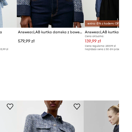
extra -5% z kodem: OFF*
wa
Answear.LAB kurtka damska z bawełną
Answear.LAB kurtka
Cena aktualna:
579,99 zł
139,99 zł
Cena regularna:
259,99 zł
13,99 zł
Najniższa cena z 30 dni przed obniżką