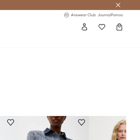
letter >
Regularne nowości >
Answear Club
Journal
Pomoc