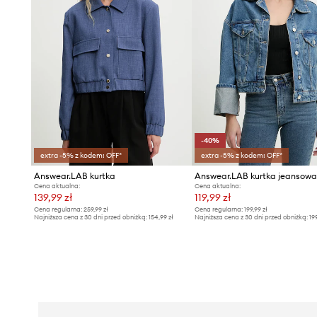
-40%
extra -5% z kodem: OFF*
extra -5% z kodem: OFF*
Answear.LAB kurtka
Answear.LAB kurtka jeansow
Cena aktualna:
Cena aktualna:
139,99 zł
119,99 zł
Cena regularna:
259,99 zł
Cena regularna:
199,99 zł
Najniższa cena z 30 dni przed obniżką:
154,99 zł
Najniższa cena z 30 dni przed obniżką:
19