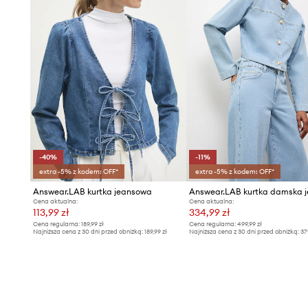
-40%
-11%
extra -5% z kodem: OFF*
extra -5% z kodem: OFF*
Answear.LAB kurtka jeansowa
Cena aktualna:
Cena aktualna:
113,99 zł
334,99 zł
Cena regularna:
189,99 zł
Cena regularna:
499,99 zł
Najniższa cena z 30 dni przed obniżką:
189,99 zł
Najniższa cena z 30 dni przed obniżką:
37