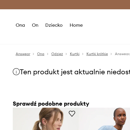
Premium Fashion Benefits >
O
Ona
On
Dziecko
Home
Answear
Ona
Odzież
Kurtki
Kurtki krótkie
Answear.
Ten produkt jest aktualnie niedo
Sprawdź podobne produkty