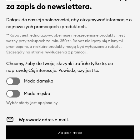
za zapis do newslettera.
Dołącz do naszej społeczności, aby otrzymywać informacje o
najnowszych promocjach i produktach.
**Rabat jest jednorazowy, obejmuje nieprzecenione produkty i jest
ważny przy zakupach za min. 350 zł. Rabat nie łączy się z innymi
promocjami, a niektóre produkty mogą być wyłączone z rabatu.
Szczegóły na stronie:
wykluczenia z promocji
.
Chcemy, żeby do Twojej skrzynki trafiało tylko to, co
naprawdę Cię interesuje. Powiedz, czy jest to:
Moda damska
Moda męska
Wybór oferty jest opcjonalny
Zapisz mnie