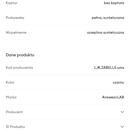
Kaptur
bez kaptura
Podszewka
pełna, syntetyczna
Wypełnienie
ocieplina syntetyczna
Dane produktu
Kod producenta
LJK.ZABELLE.ums
Kolor
czarny
Marka
Answear.LAB
Producent
ID Produktu