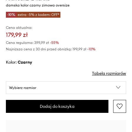
damska kolor czarny zimowa oversize
-10%
extra -5% z kodem: OFF*
Cena aktualna:
179,99 zł
Cena regularna:
399,99 zł
-55%
Najniższa cena z 30 dni przed obniżką:
199,99 zł
 -10%
Kolor:
czarny
Tabela rozmiarów
Wybierz rozmiar
Dodaj do koszyka