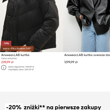
-10%
extra -5% z kodem: OFF*
Answear.LAB kurtka
Cena aktualna:
209,99 zł
1299,99 zł
Cena regularna:
469,99 zł
Najniższa cena:
234,99 zł
-20%
zniżki** na pierwsze zakupy