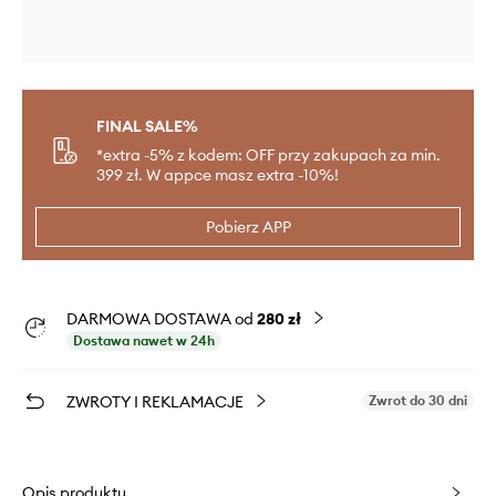
FINAL SALE%
*extra -5% z kodem: OFF przy zakupach za min.
399 zł. W appce masz extra -10%!
Pobierz APP
DARMOWA DOSTAWA od
280 zł
Dostawa nawet w 24h
ZWROTY I REKLAMACJE
Zwrot do 30 dni
Opis produktu