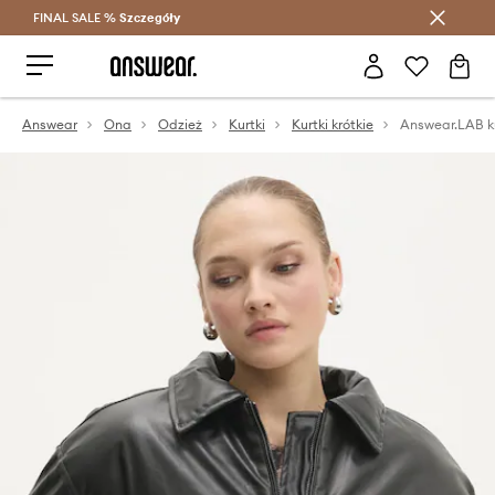
FINAL SALE %
Szczegóły
Oszczędzaj z Answear Club >
Answear
Ona
Odzież
Kurtki
Kurtki krótkie
Answear.LAB k