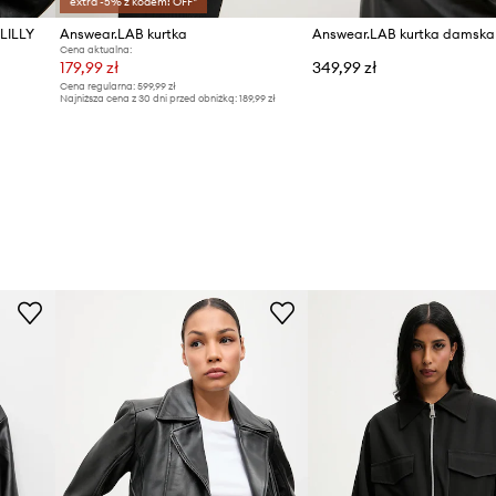
extra -5% z kodem: OFF*
 LILLY
Answear.LAB kurtka
Cena aktualna:
179,99 zł
349,99 zł
Cena regularna:
599,99 zł
Najniższa cena z 30 dni przed obniżką:
189,99 zł