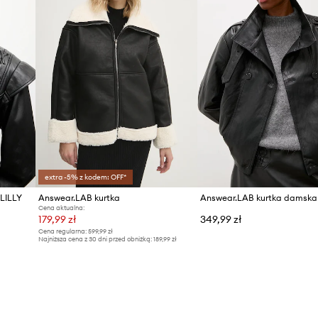
extra -5% z kodem: OFF*
 LILLY
Answear.LAB kurtka
Cena aktualna:
179,99 zł
349,99 zł
Cena regularna:
599,99 zł
Najniższa cena z 30 dni przed obniżką:
189,99 zł