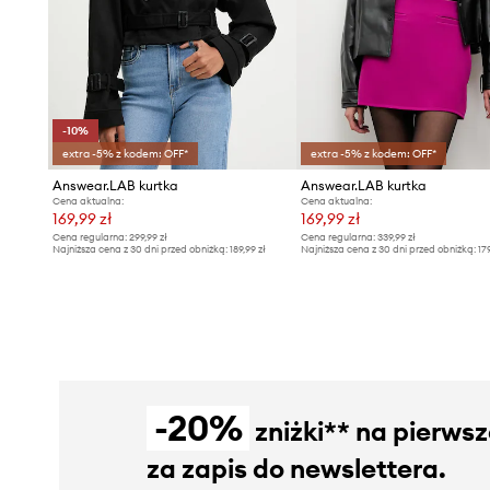
-10%
extra -5% z kodem: OFF*
extra -5% z kodem: OFF*
Answear.LAB kurtka
Answear.LAB kurtka
Cena aktualna:
Cena aktualna:
169,99 zł
169,99 zł
Cena regularna:
299,99 zł
Cena regularna:
339,99 zł
Najniższa cena z 30 dni przed obniżką:
189,99 zł
Najniższa cena z 30 dni przed obniżką:
17
-20%
zniżki** na pierws
za zapis do newslettera.