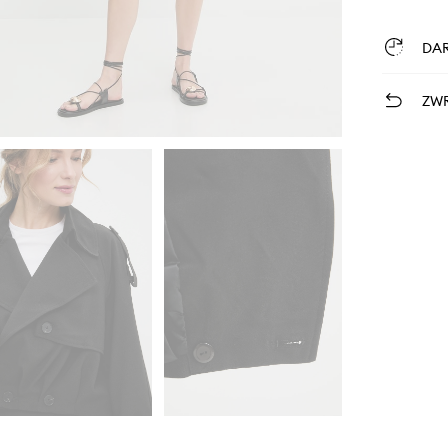
DA
ZWR