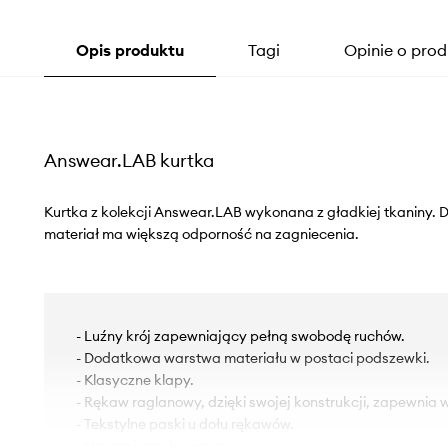
Opis produktu
Tagi
Opinie o prod
Answear.LAB kurtka
Kurtka z kolekcji Answear.LAB wykonana z gładkiej tkaniny. Dz
materiał ma większą odporność na zagniecenia.
- Luźny krój zapewniający pełną swobodę ruchów.
- Dodatkowa warstwa materiału w postaci podszewki.
- Klasyczne klapy.
- Rękaw raglanowy, dzięki swojej konstrukcji, zapewnia
- Tekstylne paski u dołu rękawów.
- Na ramionach pagony.