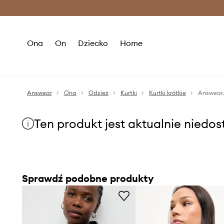
Premium Fashion Benefits >
O
Ona
On
Dziecko
Home
Answear
Ona
Odzież
Kurtki
Kurtki krótkie
Answear.
Ten produkt jest aktualnie niedo
Sprawdź podobne produkty