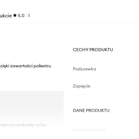
ukcie
5.0
1
CECHY PRODUKTU
ięki zawartości poliestru
Podszewka
Zapięcie
DANE PRODUKTU
 większą swobodę ruchu.
Kod producenta