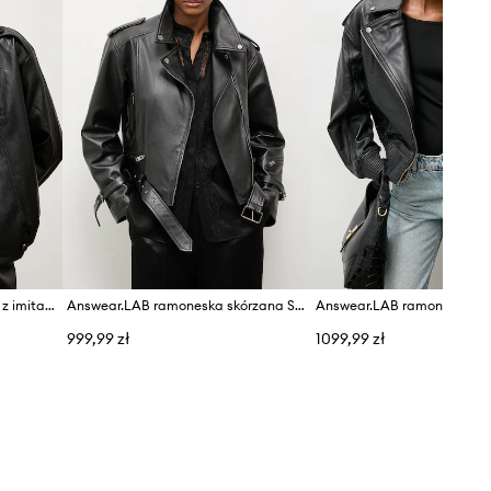
Answear.LAB kurtka damska z imitacji skóry
Answear.LAB ramoneska skórzana SURI
999,99 zł
1099,99 zł