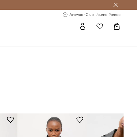
letter >
Regularne nowości >
Answear Club
Journal
Pomoc