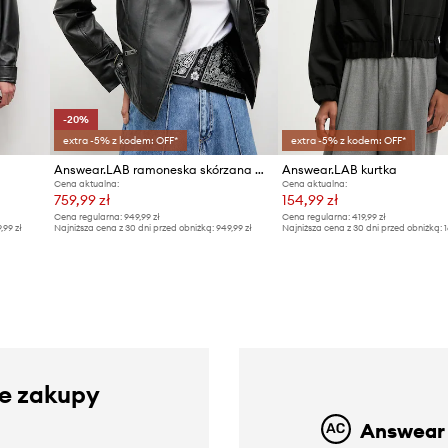
-20%
extra -5% z kodem: OFF*
extra -5% z kodem: OFF*
Answear.LAB ramoneska skórzana MILA
Answear.LAB kurtka
Cena aktualna:
Cena aktualna:
759,99 zł
154,99 zł
Cena regularna:
949,99 zł
Cena regularna:
419,99 zł
9,99 zł
Najniższa cena z 30 dni przed obniżką:
949,99 zł
Najniższa cena z 30 dni przed obniżką:
1
ze zakupy
Answear