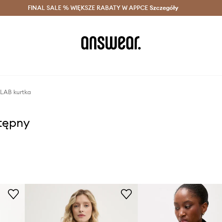
szczędzaj z Answear Club >
FINAL SALE % WIĘKSZE RABATY W APPCE
Dostawa nawet w 24h >
Szczegóły
News
LAB kurtka
stępny