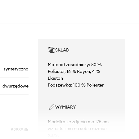
SKŁAD
Materiał zasadniczy: 80 %
syntetyczna
Poliester, 16 % Rayon, 4 %
Elastan
Podszewka: 100 % Poliester
dwurzędowe
WYMIARY
Modelka ze zdjęcia ma 175 cm
wzrostu i ma na sobie rozmiar
B9839.ilk
XS/S.