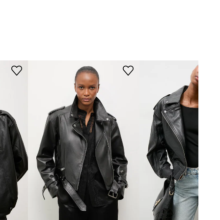
Rozmiarówka standardowa
czarny
Zalecamy wybór rozmiaru, jaki nosisz
zazwyczaj.
Answear.LAB
Tabela rozmiarów