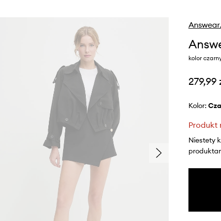
Answear
Answe
kolor czarn
279,99 
Kolor:
cz
Produkt 
Niestety 
produktami