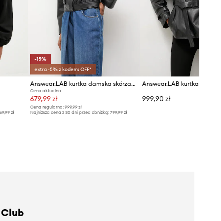
-15%
extra -5% z kodem: OFF*
Answear.LAB kurtka damska skórzana MEMO z kolekcji Unscripted
Answear.LAB kurtka skórz
Cena aktualna:
679,99 zł
999,90 zł
Cena regularna:
999,99 zł
69,99 zł
Najniższa cena z 30 dni przed obniżką:
799,99 zł
 Club