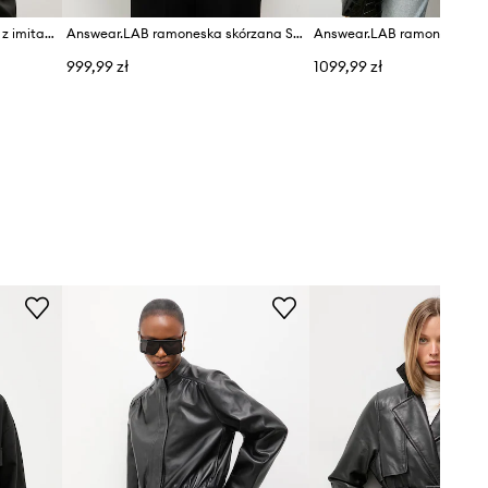
Answear.LAB kurtka damska z imitacji skóry
Answear.LAB ramoneska skórzana SURI
999,99 zł
1099,99 zł