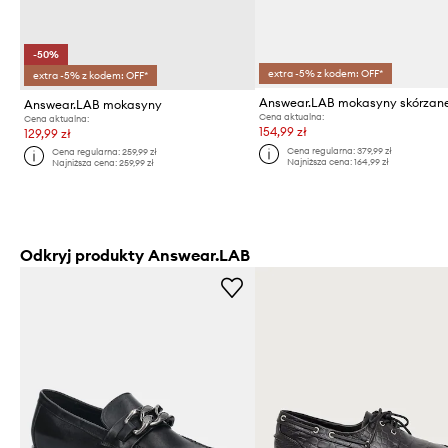
-50%
extra -5% z kodem: OFF*
extra -5% z kodem: OFF*
Answear.LAB mokasyny skórzan
Answear.LAB mokasyny
Cena aktualna:
Cena aktualna:
154,99 zł
129,99 zł
Cena regularna:
379,99 zł
Cena regularna:
259,99 zł
Najniższa cena:
164,99 zł
Najniższa cena:
259,99 zł
Odkryj produkty Answear.LAB