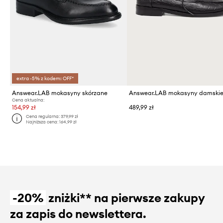
extra -5% z kodem: OFF*
Answear.LAB mokasyny skórzane
Cena aktualna:
154,99 zł
489,99 zł
Cena regularna:
379,99 zł
Najniższa cena:
164,99 zł
-20%
zniżki** na pierwsze zakupy
za zapis do newslettera.