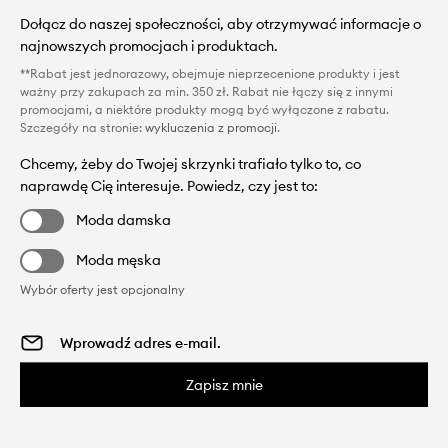
Dołącz do naszej społeczności, aby otrzymywać informacje o
najnowszych promocjach i produktach.
**Rabat jest jednorazowy, obejmuje nieprzecenione produkty i jest
ważny przy zakupach za min. 350 zł. Rabat nie łączy się z innymi
promocjami, a niektóre produkty mogą być wyłączone z rabatu.
Szczegóły na stronie:
wykluczenia z promocji
.
Chcemy, żeby do Twojej skrzynki trafiało tylko to, co
naprawdę Cię interesuje. Powiedz, czy jest to:
Moda damska
Moda męska
Wybór oferty jest opcjonalny
Zapisz mnie