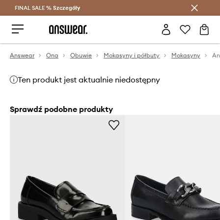
FINAL SALE %
Szczegóły
Oszczędzaj z Answear Club >
Answear
Ona
Obuwie
Mokasyny i półbuty
Mokasyny
An
Ten produkt jest aktualnie niedostępny
Sprawdź podobne produkty