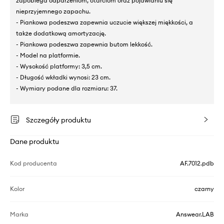
zapobiega odparzeniom, otarciom oraz pojawianiu się
nieprzyjemnego zapachu.
- Piankowa podeszwa zapewnia uczucie większej miękkości, a
także dodatkową amortyzację.
- Piankowa podeszwa zapewnia butom lekkość.
- Model na platformie.
- Wysokość platformy: 3,5 cm.
- Długość wkładki wynosi: 23 cm.
- Wymiary podane dla rozmiaru: 37.
Szczegóły produktu
Dane produktu
Kod producenta
AF.7012.pdb
Kolor
czarny
Marka
Answear.LAB