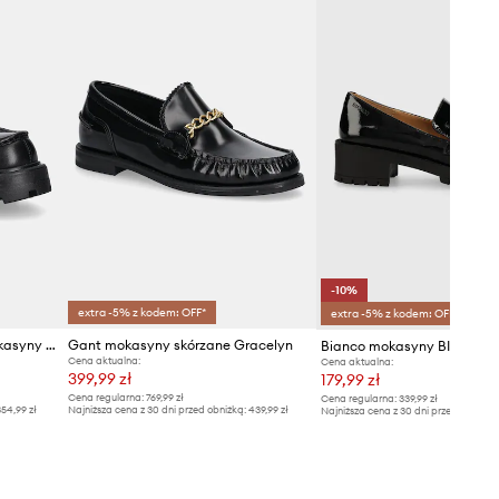
-10%
extra -5% z kodem: OFF*
extra -5% z kodem: OFF*
Vagabond Shoemakers - Mokasyny skórzane Cosmo 2.0
Gant mokasyny skórzane Gracelyn
Bianco mokasyny BIAPEAR
Cena aktualna:
Cena aktualna:
399,99 zł
179,99 zł
Cena regularna:
769,99 zł
Cena regularna:
339,99 zł
54,99 zł
Najniższa cena z 30 dni przed obniżką:
439,99 zł
Najniższa cena z 30 dni przed obniżką