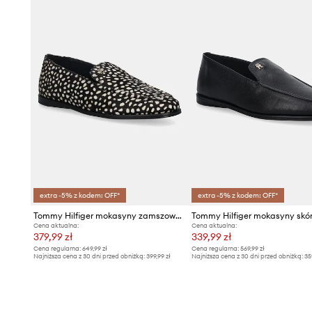
extra -5% z kodem: OFF*
extra -5% z kodem: OFF*
Tommy Hilfiger mokasyny zamszowe TH PONEY HAIR LOAFER
Cena aktualna:
Cena aktualna:
379,99 zł
339,99 zł
Cena regularna:
649,99 zł
Cena regularna:
569,99 zł
Najniższa cena z 30 dni przed obniżką:
399,99 zł
Najniższa cena z 30 dni przed obniżką:
35