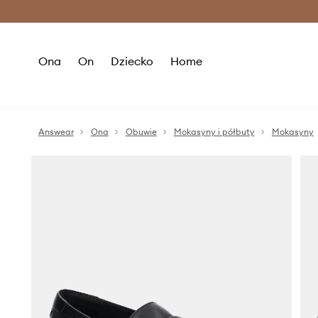
Premium Fashion Benefits >
O
Ona
On
Dziecko
Home
Answear
Ona
Obuwie
Mokasyny i półbuty
Mokasyny