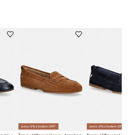
extra -5% z kodem: OFF*
extra -5% z kodem: OFF*