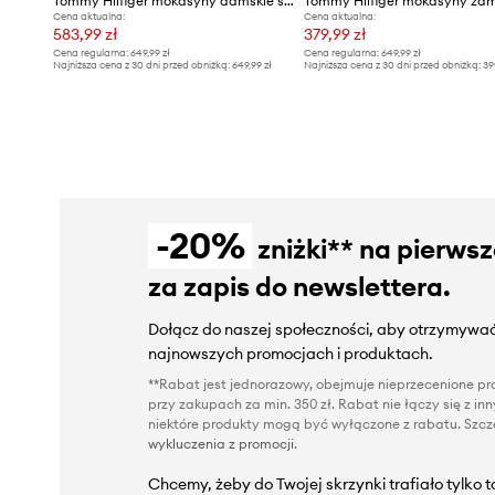
Tommy Hilfiger mokasyny damskie skórzane TH COIN LTH LOAFER LASER CUT
Cena aktualna:
Cena aktualna:
583,99 zł
379,99 zł
Cena regularna:
649,99 zł
Cena regularna:
649,99 zł
Najniższa cena z 30 dni przed obniżką:
649,99 zł
Najniższa cena z 30 dni przed obniżką:
39
-20%
zniżki** na pierws
za zapis do newslettera.
Dołącz do naszej społeczności, aby otrzymywać
najnowszych promocjach i produktach.
**Rabat jest jednorazowy, obejmuje nieprzecenione pro
przy zakupach za min. 350 zł. Rabat nie łączy się z i
niektóre produkty mogą być wyłączone z rabatu. Szcze
wykluczenia z promocji
.
Chcemy, żeby do Twojej skrzynki trafiało tylko 