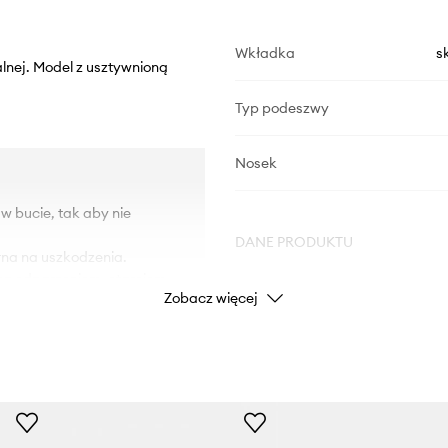
Wkładka
s
lnej. Model z usztywnioną
Typ podeszwy
Nosek
 w bucie, tak aby nie
DANE PRODUKTU
na na uszkodzenia.
ega odparzeniom, otarciom
Zobacz więcej
Kod producenta
ia wysoki komfort
Kolor
Marka