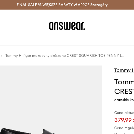
szczędzaj z Answear Club >
FINAL SALE % WIĘKSZE RABATY W APPCE
Dostawa nawet w 24h >
Szczegóły
News
Tommy Hilfiger mokasyny skórzane CREST SQUARISH TOE PENNY LOAFER
Tommy Hi
Tommy
CRES
damskie ko
Cena aktua
379,99 
Cena regul