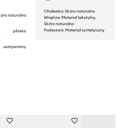
Cholewka: Skóra naturalna
kóra naturalna
Wnętrze: Materiał tekstylny,
Skóra naturalna
Podeszwa: Materiał syntetyczny
płaska
usztywniony
FW0FW08633
czarny
Tommy Hilfiger