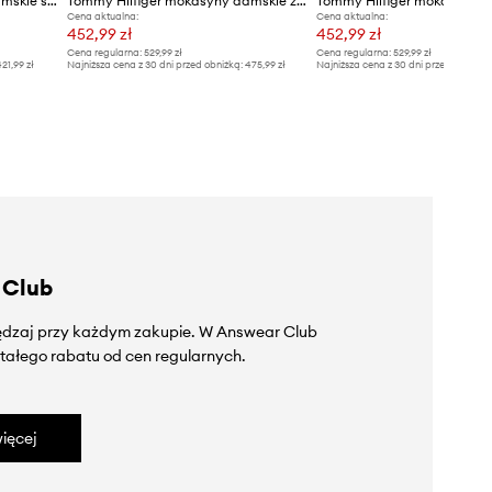
Tommy Hilfiger mokasyny damskie skórzane TH SLEEK LEATHER BOAT SHOE
Tommy Hilfiger mokasyny damskie zamszowe TH FLEX SUEDE LOAFER BALLERINA
Cena aktualna:
Cena aktualna:
452,99 zł
452,99 zł
Cena regularna:
529,99 zł
Cena regularna:
529,99 zł
21,99 zł
Najniższa cena z 30 dni przed obniżką:
475,99 zł
Najniższa cena z 30 dni przed obniżką
 Club
zędzaj przy każdym zakupie. W Answear Club
tałego rabatu od cen regularnych.
ięcej