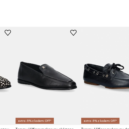
extra -5% z kodem: OFF*
extra -5% z kodem: OFF*