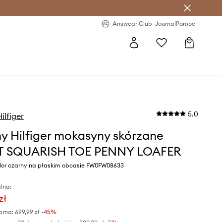
letter >
Regularne nowości >
Answear Club
Journal
Pomoc
5.0
lfiger
 Hilfiger mokasyny skórzane
T SQUARISH TOE PENNY LOAFER
lor czarny na płaskim obcasie FW0FW08633
lna:
zł
arna:
699,99 zł
-45%