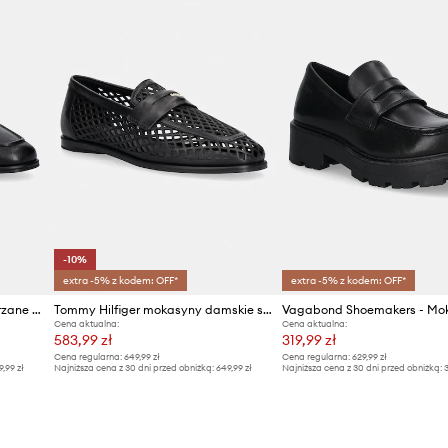
Producent
ID Produktu
-10%
extra -5% z kodem: OFF*
extra -5% z kodem: OFF*
Tommy Hilfiger mokasyny skórzane TH LEATHER LOAFER
Tommy Hilfiger mokasyny damskie skórzane TH COIN LTH LOAFER LASER CUT
Cena aktualna:
Cena aktualna:
583,99 zł
319,99 zł
Cena regularna:
649,99 zł
Cena regularna:
629,99 zł
9,99 zł
Najniższa cena z 30 dni przed obniżką:
649,99 zł
Najniższa cena z 30 dni przed obniżką:
3