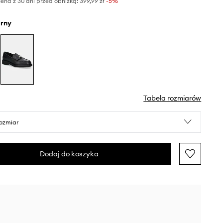
ena z 30 dni przed obniżką:
399,99 zł
 -5%
arny
Tabela rozmiarów
rozmiar
Dodaj do koszyka