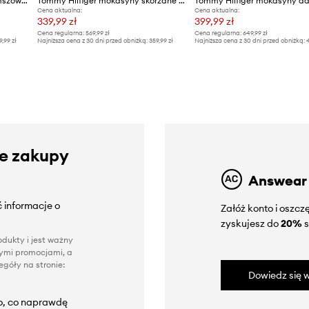
Tommy Hilfiger mokasyny zamszowe TH PONEY HAIR LOAFER
Tommy Hilfiger mokasyny skórzane TH LEATHER LOAFER
Cena aktualna:
Cena aktualna:
339,99 zł
399,99 zł
Cena regularna:
569,99 zł
Cena regularna:
649,99 zł
9,99 zł
Najniższa cena z 30 dni przed obniżką:
359,99 zł
Najniższa cena z 30 dni przed obniżką:
4
ze zakupy
Answear
 informacje o
Załóż konto i oszc
zyskujesz do
20%
s
dukty i jest ważny
nnymi promocjami, a
góły na stronie:
Dowiedz się w
to, co naprawdę