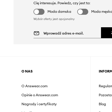
Cię interesuje. Powiedz, czy jest to:
Moda damska
Moda męsk
Wybór oferty jest opcjonalny
O NAS
INFOR
O Answear.com
Regulam
Opinie o Answear.com
Pozosta
Nagrody i certyfikaty
Blog