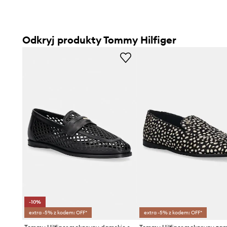
Odkryj produkty Tommy Hilfiger
-10%
extra -5% z kodem: OFF*
extra -5% z kodem: OFF*