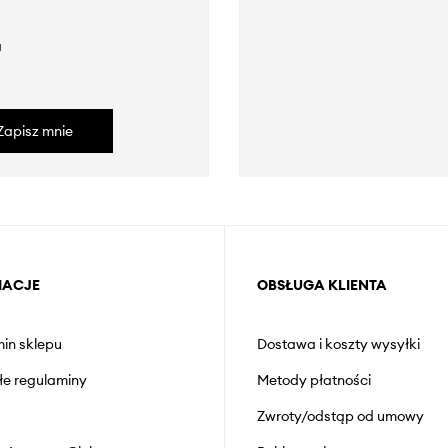
a
Zapisz mnie
MACJE
OBSŁUGA KLIENTA
in sklepu
Dostawa i koszty wysyłki
łe regulaminy
Metody płatności
Zwroty/odstąp od umowy