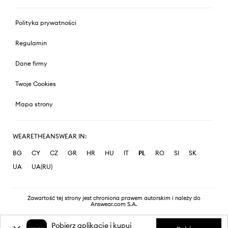
Polityka prywatności
Regulamin
Dane firmy
Twoje Cookies
Mapa strony
WEARETHEANSWEAR IN:
BG
CY
CZ
GR
HR
HU
IT
PL
RO
SI
SK
UA
UA(RU)
Zawartość tej strony jest chroniona prawem autorskim i należy do
Answear.com S.A.
Pobierz aplikację i kupuj