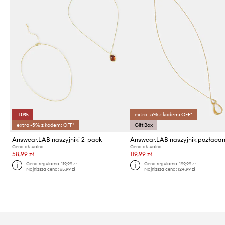
-10%
extra -5% z kodem: OFF*
extra -5% z kodem: OFF*
Gift Box
Answear.LAB naszyjniki 2-pack
Answear.LAB naszyjnik pozłaca
Cena aktualna:
Cena aktualna:
58,99 zł
119,99 zł
Cena regularna:
119,99 zł
Cena regularna:
199,99 zł
Najniższa cena:
65,99 zł
Najniższa cena:
124,99 zł