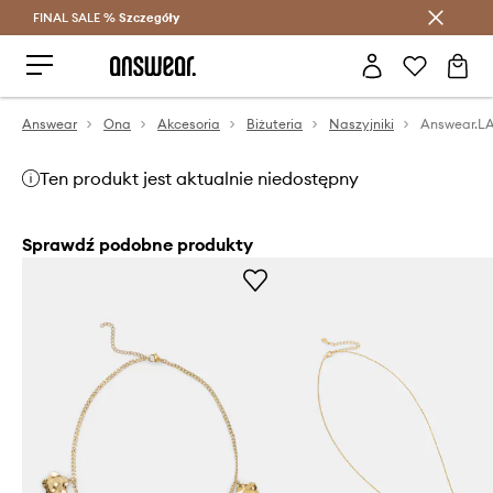
FINAL SALE %
Szczegóły
Oszczędzaj z Answear Club >
Answear
Ona
Akcesoria
Biżuteria
Naszyjniki
Answear.LA
Ten produkt jest aktualnie niedostępny
Sprawdź podobne produkty