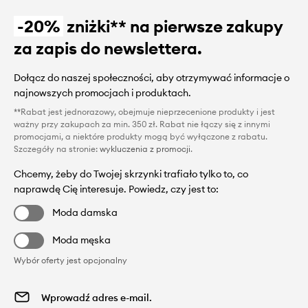
-20%
zniżki** na pierwsze zakupy
za zapis do newslettera.
Dołącz do naszej społeczności, aby otrzymywać informacje o
najnowszych promocjach i produktach.
**Rabat jest jednorazowy, obejmuje nieprzecenione produkty i jest
ważny przy zakupach za min. 350 zł. Rabat nie łączy się z innymi
promocjami, a niektóre produkty mogą być wyłączone z rabatu.
Szczegóły na stronie:
wykluczenia z promocji
.
Chcemy, żeby do Twojej skrzynki trafiało tylko to, co
naprawdę Cię interesuje. Powiedz, czy jest to:
Moda damska
Moda męska
Wybór oferty jest opcjonalny