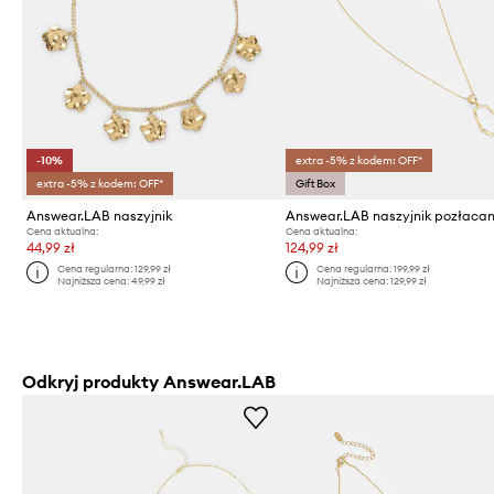
-10%
extra -5% z kodem: OFF*
extra -5% z kodem: OFF*
Gift Box
Answear.LAB naszyjnik
Answear.LAB naszyjnik pozłaca
Cena aktualna:
Cena aktualna:
44,99 zł
124,99 zł
Cena regularna:
129,99 zł
Cena regularna:
199,99 zł
Najniższa cena:
49,99 zł
Najniższa cena:
129,99 zł
Odkryj produkty Answear.LAB