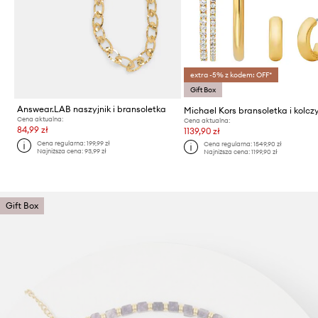
extra -5% z kodem: OFF*
Gift Box
Answear.LAB naszyjnik i bransoletka
Michael Kors bransoletka i kolczy
Cena aktualna:
Cena aktualna:
84,99 zł
1139,90 zł
Cena regularna:
199,99 zł
Cena regularna:
1549,90 zł
Najniższa cena:
93,99 zł
Najniższa cena:
1199,90 zł
Gift Box