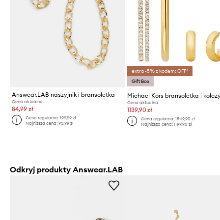
extra -5% z kodem: OFF*
Gift Box
Answear.LAB naszyjnik i bransoletka
Michael Kors bransoletka i kolczy
Cena aktualna:
Cena aktualna:
84,99 zł
1139,90 zł
Cena regularna:
199,99 zł
Cena regularna:
1549,90 zł
Najniższa cena:
93,99 zł
Najniższa cena:
1199,90 zł
Odkryj produkty Answear.LAB