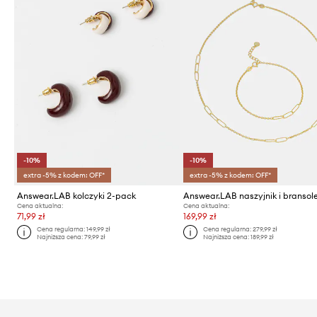
-10%
-10%
extra -5% z kodem: OFF*
extra -5% z kodem: OFF*
Answear.LAB kolczyki 2-pack
Cena aktualna:
Cena aktualna:
71,99 zł
169,99 zł
Cena regularna:
149,99 zł
Cena regularna:
279,99 zł
Najniższa cena:
79,99 zł
Najniższa cena:
189,99 zł