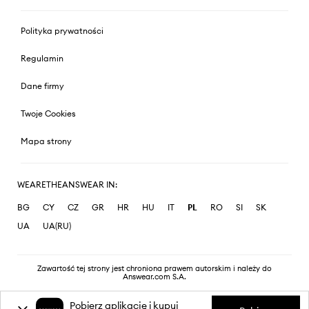
Polityka prywatności
Regulamin
Dane firmy
Twoje Cookies
Mapa strony
WEARETHEANSWEAR IN:
BG
CY
CZ
GR
HR
HU
IT
PL
RO
SI
SK
UA
UA(RU)
Zawartość tej strony jest chroniona prawem autorskim i należy do
Answear.com S.A.
Pobierz aplikację i kupuj