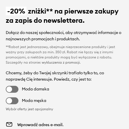
-20%
zniżki** na pierwsze zakupy
za zapis do newslettera.
Dołącz do naszej społeczności, aby otrzymywać informacje o
najnowszych promocjach i produktach.
**Rabat jest jednorazowy, obejmuje nieprzecenione produkty i jest
ważny przy zakupach za min. 350 zł. Rabat nie łączy się z innymi
promocjami, a niektóre produkty mogą być wyłączone z rabatu.
Szczegóły na stronie:
wykluczenia z promocji
.
Chcemy, żeby do Twojej skrzynki trafiało tylko to, co
naprawdę Cię interesuje. Powiedz, czy jest to:
Moda damska
Moda męska
Wybór oferty jest opcjonalny