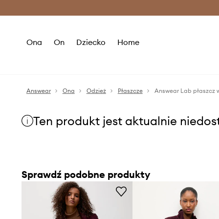
Premium Fashion Benefits >
O
Ona
On
Dziecko
Home
Answear
Ona
Odzież
Płaszcze
Answear Lab płaszcz 
Ten produkt jest aktualnie niedo
Sprawdź podobne produkty