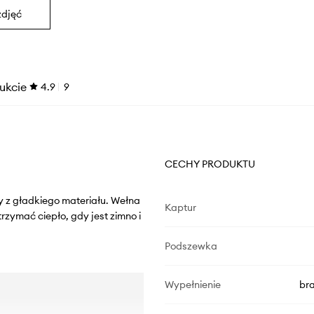
zdjęć
ukcie
4.9
9
CECHY PRODUKTU
y z gładkiego materiału. Wełna
Kaptur
ymać ciepło, gdy jest zimno i
Podszewka
Wypełnienie
br