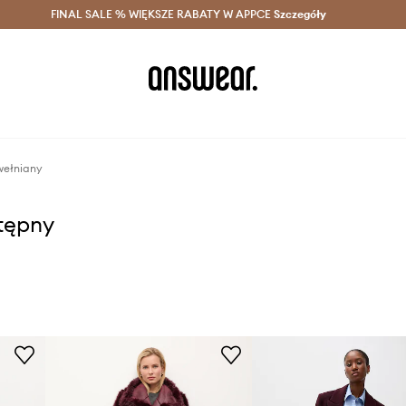
szczędzaj z Answear Club >
FINAL SALE % WIĘKSZE RABATY W APPCE
Dostawa nawet w 24h >
Szczegóły
News
wełniany
stępny