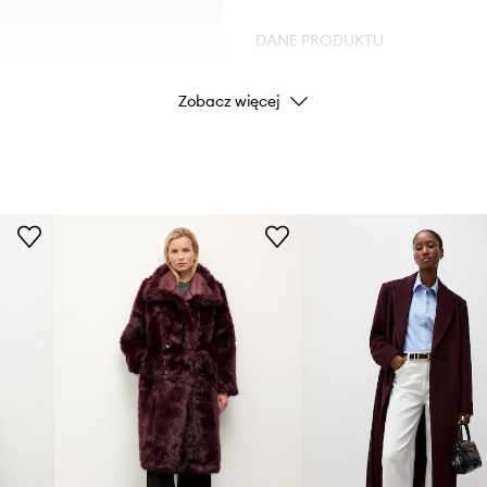
DANE PRODUKTU
Zobacz więcej
Kod producenta
W
Kolor
Marka
Producent
ID Produktu