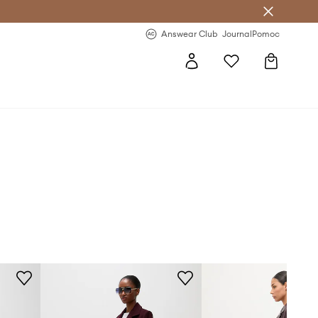
letter >
Regularne nowości >
Answear Club
Journal
Pomoc