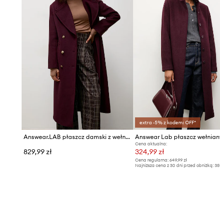
extra -5% z kodem: OFF*
Answear.LAB płaszcz damski z wełną
Answear Lab płaszcz wełnian
Cena aktualna:
829,99 zł
324,99 zł
Cena regularna:
649,99 zł
Najniższa cena z 30 dni przed obniżką:
35