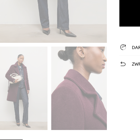
DA
ZWR