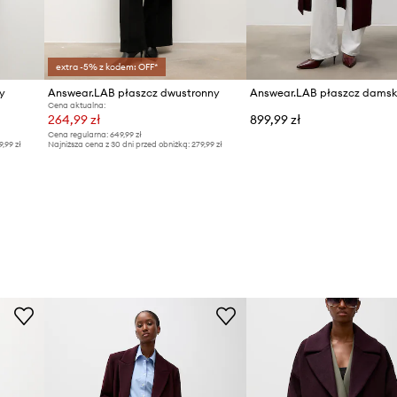
extra -5% z kodem: OFF*
y
Answear.LAB płaszcz dwustronny
Cena aktualna:
264,99 zł
899,99 zł
Cena regularna:
649,99 zł
9,99 zł
Najniższa cena z 30 dni przed obniżką:
279,99 zł