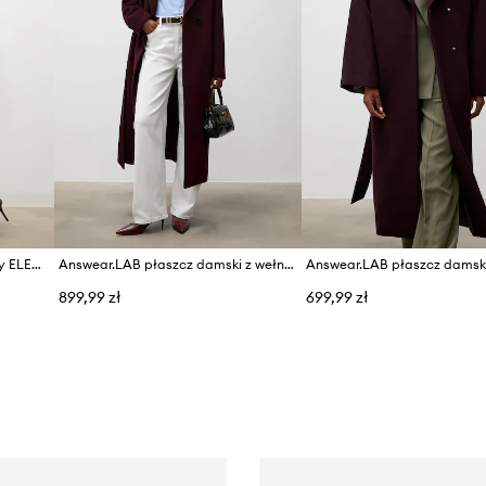
Answear.LAB płaszcz skórzany ELEANOR
Answear.LAB płaszcz damski z wełną
899,99 zł
699,99 zł