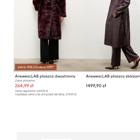
extra -5% z kodem: OFF*
Answear.LAB płaszcz dwustronny
Cena aktualna:
264,99 zł
1499,90 zł
Cena regularna:
649,99 zł
Najniższa cena z 30 dni przed obniżką:
279,99 zł