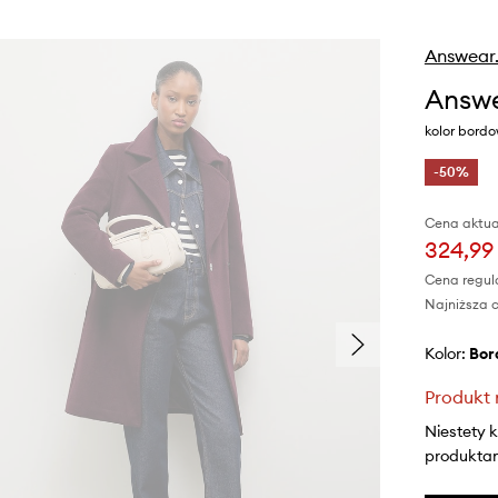
Answear
Answe
kolor bord
-50%
Cena aktua
324,99 
Cena regul
Najniższa c
Kolor:
bo
Produkt 
Niestety 
produktami