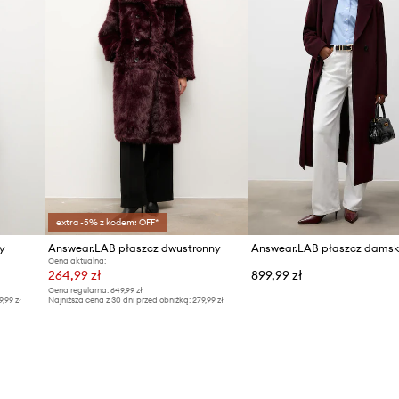
extra -5% z kodem: OFF*
y
Answear.LAB płaszcz dwustronny
Cena aktualna:
264,99 zł
899,99 zł
Cena regularna:
649,99 zł
9,99 zł
Najniższa cena z 30 dni przed obniżką:
279,99 zł