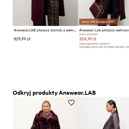
extra -5% z kodem: OFF*
Answear.LAB płaszcz damski z wełną
Answear Lab płaszcz wełnian
Cena aktualna:
829,99 zł
324,99 zł
Cena regularna:
649,99 zł
Najniższa cena z 30 dni przed obniżką:
35
Odkryj produkty Answear.LAB