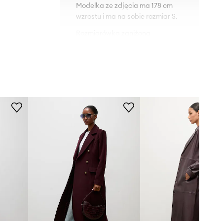
Modelka ze zdjęcia ma 178 cm
wzrostu i ma na sobie rozmiar S.
Rozmiarówka zaniżona
Zalecamy wybór rozmiaru większego,
A23.KPD028..
niż nosisz zazwyczaj.
Tabela rozmiarów
bordowy
Answear.LAB