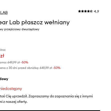
4.9
.LAB
ar Lab płaszcz wełniany
owy przejściowy dwurzędowy
lna:
zł
arna:
649,99 zł
-50%
ena z 30 dni przed obniżką:
649,99 zł
 -50%
rdowy
niedostępny
ktoś Cię uprzedził. Zapraszamy do zapoznania się z innymi
 z naszej oferty.