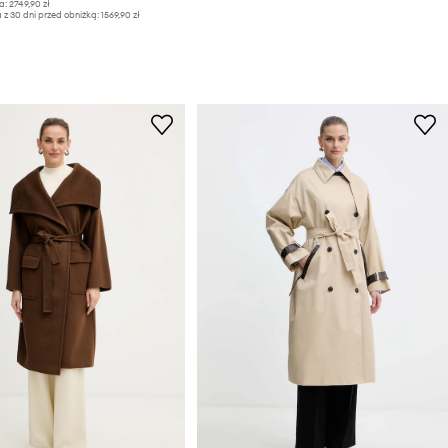
a:
2749,90 zł
 z 30 dni przed obniżką:
1569,90 zł