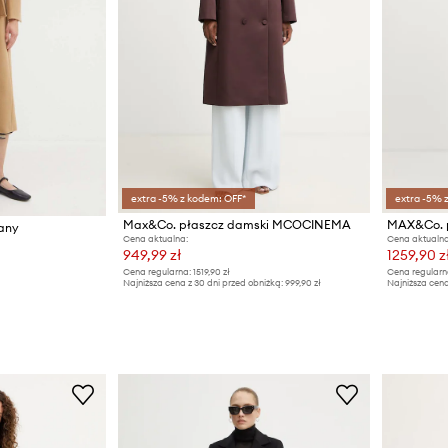
extra -5% z kodem: OFF*
extra -5% 
Max&Co. płaszcz damski MCOCINEMA
any
Cena aktualna:
Cena aktualna
949,99 zł
1259,90 z
Cena regularna:
1519,90 zł
Cena regularn
Najniższa cena z 30 dni przed obniżką:
999,90 zł
Najniższa cena