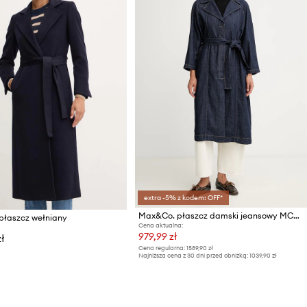
extra -5% z kodem: OFF*
Max&Co. płaszcz damski jeansowy MCOORCA
łaszcz wełniany
Cena aktualna:
979,99 zł
ł
Cena regularna:
1589,90 zł
Najniższa cena z 30 dni przed obniżką:
1039,90 zł