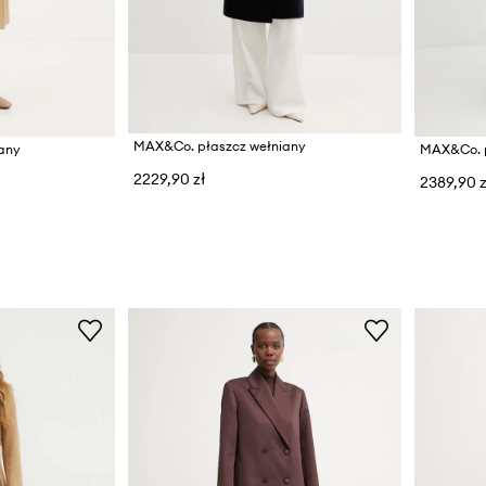
MAX&Co. płaszcz wełniany
any
MAX&Co. p
2229,90 zł
2389,90 z