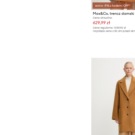
extra -5% z kodem: OFF*
Max&Co. trencz damsk
Cena aktualna:
629,99 zł
Cena regularna:
1059,90 zł
Najniższa cena z 30 dni przed obn