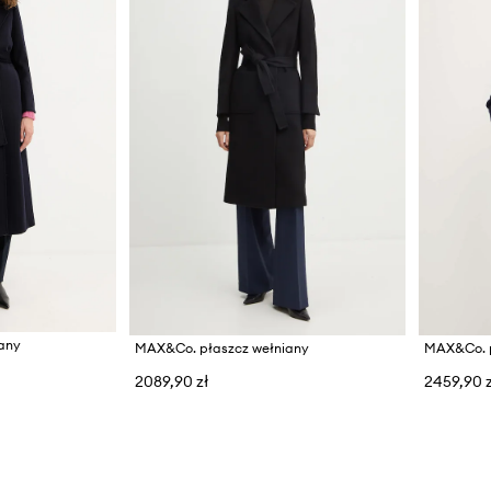
any
MAX&Co. płaszcz wełniany
MAX&Co. p
2089,90 zł
2459,90 z