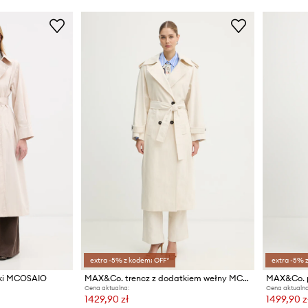
extra -5% z kodem: OFF*
extra -5% 
ki MCOSAIO
MAX&Co. trencz z dodatkiem wełny MCOBAFFO
MAX&Co. p
Cena aktualna:
Cena aktualna
1429,90 zł
1499,90 z