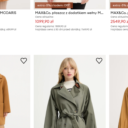
extra -5% z kodem: OFF*
extra -5% 
i MCOARIS
MAX&Co. płaszcz z dodatkiem wełny MCOREFOLO
MAX&Co. p
Cena aktualna:
Cena aktualna
1099,90 zł
2549,90 z
Cena regularna:
1859,90 zł
Cena regularn
iżką:
659,99 zł
Najniższa cena z 30 dni przed obniżką:
1169,90 zł
Najniższa cena