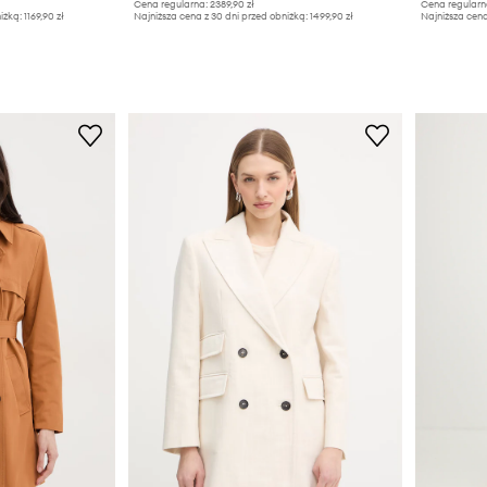
Cena regularna:
2389,90 zł
Cena regularn
iżką:
1169,90 zł
Najniższa cena z 30 dni przed obniżką:
1499,90 zł
Najniższa cena