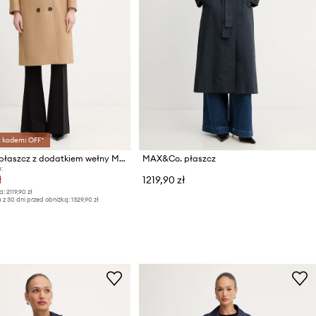
z kodem: OFF*
MAX&Co. płaszcz z dodatkiem wełny MCORIDENTE
MAX&Co. płaszcz
:
ł
1219,90 zł
a:
2119,90 zł
 z 30 dni przed obniżką:
1329,90 zł