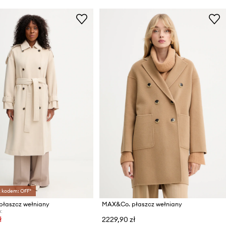
z kodem: OFF*
łaszcz wełniany
MAX&Co. płaszcz wełniany
:
ł
2229,90 zł