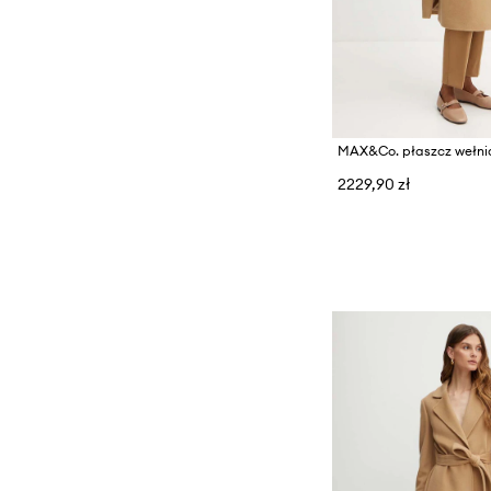
Spodnie i legginsy
Sukienki
Swetry
Topy i t-shirty
MAX&Co. płaszcz wełni
2229,90 zł