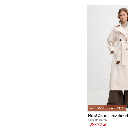
extra -5% z kodem: OFF*
Max&Co. płaszcz dams
Cena aktualna:
1099,90 zł