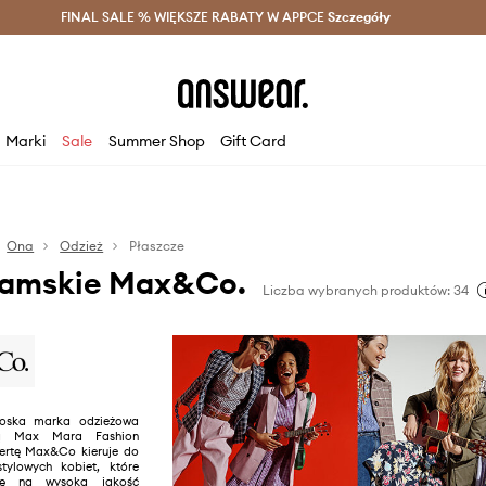
szczędzaj z Answear Club >
FINAL SALE % WIĘKSZE RABATY W APPCE
Dostawa nawet w 24h >
Szczegóły
News
Marki
Sale
Summer Shop
Gift Card
Ona
Odzież
Płaszcze
damskie Max&Co.
Liczba wybranych produktów: 34
oska marka odzieżowa
ią Max Mara Fashion
ertę Max&Co kieruje do
tylowych kobiet, które
gę na wysoką jakość