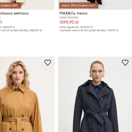
z kodem: OFF*
extra -5% z kodem: OFF*
łaszcz wełniany
MAX&Co. trencz
:
Cena aktualna:
ł
1099,90 zł
a:
4569,90 zł
Cena regularna:
2029,90 zł
 z 30 dni przed obniżką:
2829,90 zł
Najniższa cena z 30 dni przed obniżką:
1169,90 zł