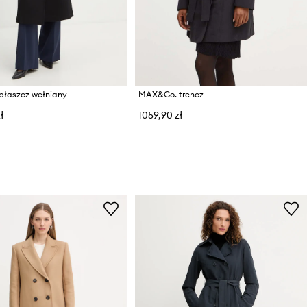
łaszcz wełniany
MAX&Co. trencz
ł
1059,90 zł