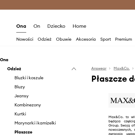
Premium Fashion Benefits >
O
Ona
On
Dziecko
Home
Nowości
Odzież
Obuwie
Akcesoria
Sport
Premium
Ona
Odzież
Answear
Max&Co.
Płaszcze 
Bluzki i koszule
Bluzy
Jeansy
Kombinezony
Kurtki
Max&Co. to wł
będąca częśc
Marynarki i kamizelki
Group. Swoją of
nowoczesnych, s
Płaszcze
zwracają uwa