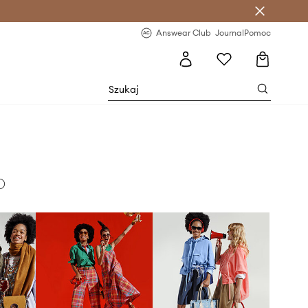
letter >
Regularne nowości >
Answear Club
Journal
Pomoc