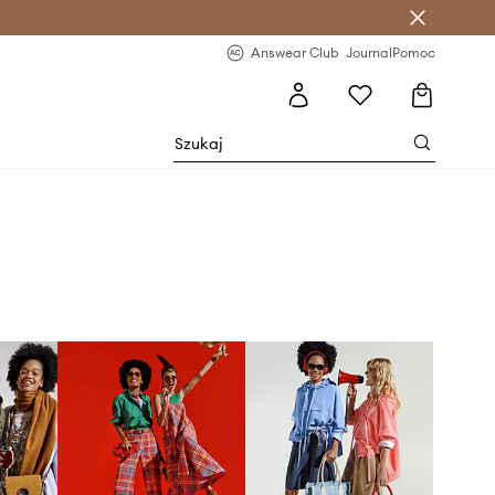
letter >
Regularne nowości >
Answear Club
Journal
Pomoc