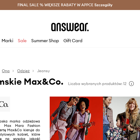
szczędzaj z Answear Club >
FINAL SALE % WIĘKSZE RABATY W APPCE
Dostawa nawet w 24h >
Szczegóły
News
Marki
Sale
Summer Shop
Gift Card
Ona
Odzież
Jeansy
mskie Max&Co.
Liczba wybranych produktów: 12
oska marka odzieżowa
ią Max Mara Fashion
ertę Max&Co kieruje do
tylowych kobiet, które
gę na wysoką jakość