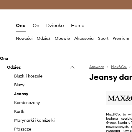
Premium Fashion Benefits >
O
Ona
On
Dziecko
Home
Nowości
Odzież
Obuwie
Akcesoria
Sport
Premium
Ona
Odzież
Answear
Max&Co.
Jeansy da
Bluzki i koszule
Bluzy
Jeansy
Kombinezony
Kurtki
Max&Co. to wł
będąca częśc
Marynarki i kamizelki
Group. Swoją of
nowoczesnych, s
Płaszcze
zwracają uwa