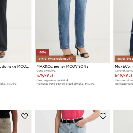
-10%
extra -5% z kodem: OFF*
extra -5% 
Max&Co. jeansy bootcut damskie MCOESTREMO
MAX&Co. jeansy MCOVISONE
Cena aktualna:
Cena aktualna
579,99 zł
549,99 zł
Cena regularna:
949,99 zł
Cena regularn
iżką:
469,99 zł
Najniższa cena z 30 dni przed obniżką:
649,99 zł
Najniższa cena