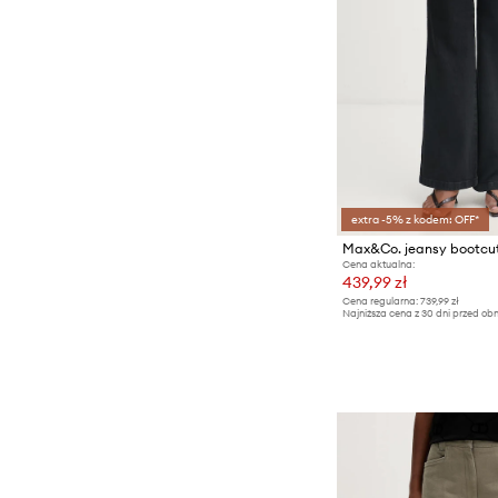
extra -5% z kodem: OFF*
Cena aktualna:
439,99 zł
Cena regularna:
739,99 zł
Najniższa cena z 30 dni przed obn