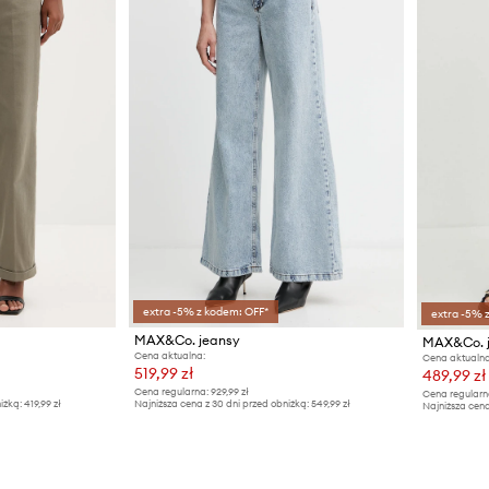
extra -5% z kodem: OFF*
extra -5% 
MAX&Co. jeansy
MAX&Co. 
Cena aktualna:
Cena aktualna
519,99 zł
489,99 zł
Cena regularna:
929,99 zł
Cena regularn
iżką:
419,99 zł
Najniższa cena z 30 dni przed obniżką:
549,99 zł
Najniższa cena