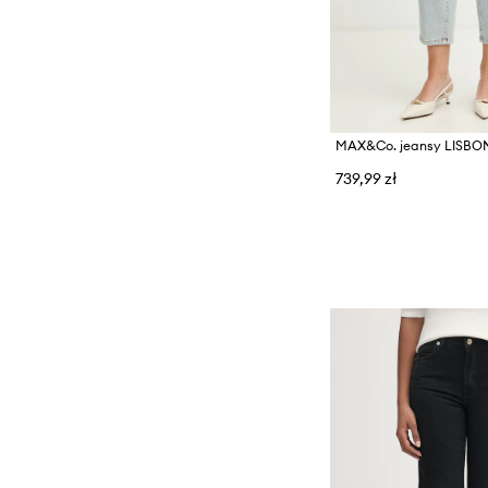
Spodnie i legginsy
Sukienki
Swetry
Topy i t-shirty
MAX&Co. jeansy LISB
739,99 zł