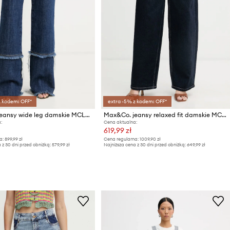
z kodem: OFF*
extra -5% z kodem: OFF*
Max&Co. jeansy wide leg damskie MCLRICETTA
Max&Co. jeansy relaxed fit damskie MCOCRUSCA
:
Cena aktualna:
619,99 zł
a:
899,99 zł
Cena regularna:
1009,90 zł
 z 30 dni przed obniżką:
579,99 zł
Najniższa cena z 30 dni przed obniżką:
649,99 zł