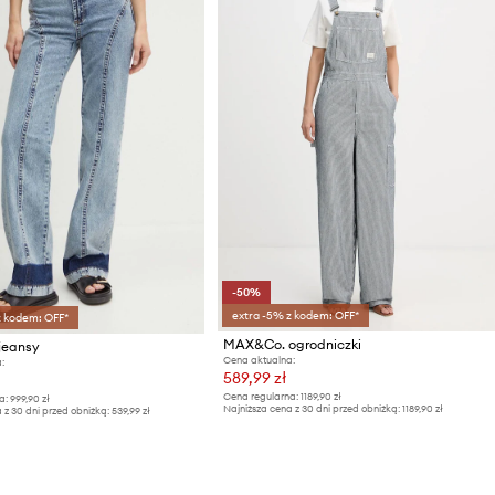
-50%
extra -5% z kodem: OFF*
z kodem: OFF*
MAX&Co. ogrodniczki
jeansy
Cena aktualna:
:
589,99 zł
Cena regularna:
1189,90 zł
a:
999,90 zł
Najniższa cena z 30 dni przed obniżką:
1189,90 zł
 z 30 dni przed obniżką:
539,99 zł