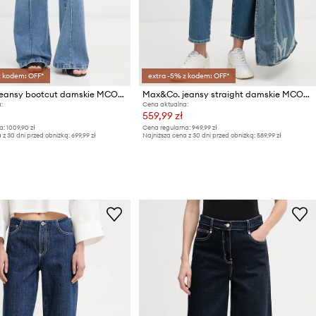
z kodem: OFF*
extra -5% z kodem: OFF*
Max&Co. jeansy bootcut damskie MCOSEGGIO
Max&Co. jeansy straight damskie MCOJUNIOR
:
Cena aktualna:
559,99 zł
a:
1009,90 zł
Cena regularna:
949,99 zł
 z 30 dni przed obniżką:
699,99 zł
Najniższa cena z 30 dni przed obniżką:
589,99 zł