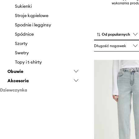
wykonania produ
Sukienki
Stroje kąpielowe
Spodnie i legginsy
Spódnice
Od popularnych
Szorty
Długość nogawek
Swetry
Topy i t-shirty
Obuwie
Akcesoria
Baleriny
Dziewczynka
Szpilki
Biżuteria
Odzież
Czapki i kapelusze
Akcesoria
Paski
Bluzki i koszule
Szaliki i chusty
Bluzy
Czapki i kapelusze
Torebki
Kurtki i płaszcze
Paski
Marynarki i kamizelki
Torebki