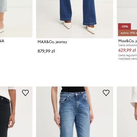
-10%
extra -5% 
ONA
MAX&Co. jeansy
Cena aktualna
629,99 zł
879,99 zł
Cena regularn
Najniższa cena