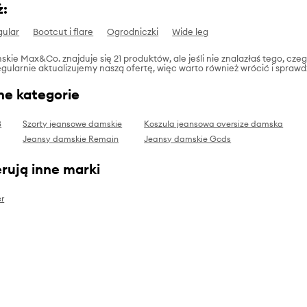
ż:
gular
Bootcut i flare
Ogrodniczki
Wide leg
kie Max&Co. znajduje się 21 produktów, ale jeśli nie znalazłaś tego, czego
gularnie aktualizujemy naszą ofertę, więc warto również wrócić i sprawd
ne kategorie
8
Szorty jeansowe damskie
Koszula jeansowa oversize damska
Jeansy damskie Remain
Jeansy damskie Gcds
rują inne marki
r