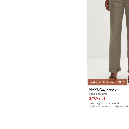
extra -5% z kodem: OFF*
MAX&Co. jeansy
Cena aktualna:
379,99 zł
Cena regularna:
729,99 zł
Najniższa cena z 30 dni przed obn