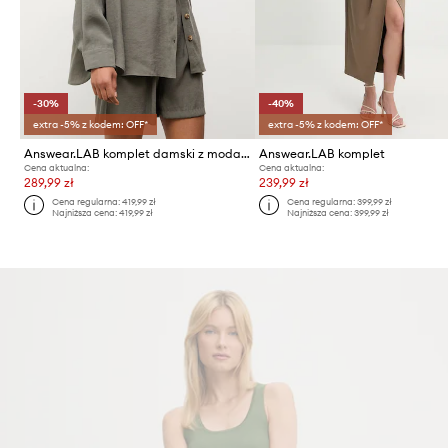
-30%
-40%
extra -5% z kodem: OFF*
extra -5% z kodem: OFF*
Answear.LAB komplet damski z modalem
Answear.LAB komplet
Cena aktualna:
Cena aktualna:
289,99 zł
239,99 zł
Cena regularna:
419,99 zł
Cena regularna:
399,99 zł
Najniższa cena:
419,99 zł
Najniższa cena:
399,99 zł