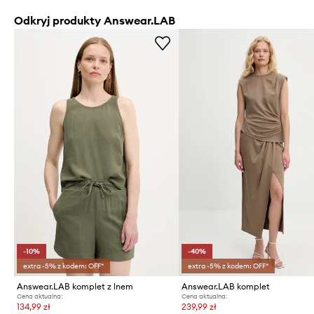
Odkryj produkty Answear.LAB
-10%
-40%
extra -5% z kodem: OFF*
extra -5% z kodem: OFF*
Answear.LAB komplet z lnem
Answear.LAB komplet
Cena aktualna:
Cena aktualna:
134,99 zł
239,99 zł