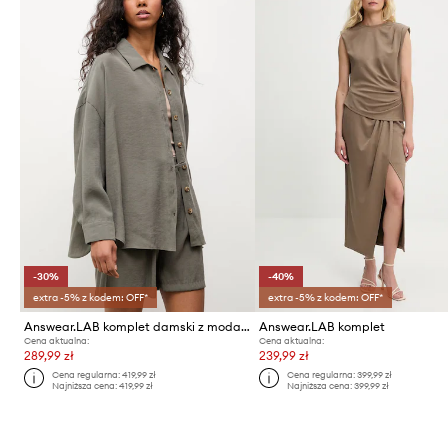
-30%
-40%
extra -5% z kodem: OFF*
extra -5% z kodem: OFF*
Answear.LAB komplet damski z modalem
Answear.LAB komplet
Cena aktualna:
Cena aktualna:
289,99 zł
239,99 zł
Cena regularna:
419,99 zł
Cena regularna:
399,99 zł
Najniższa cena:
419,99 zł
Najniższa cena:
399,99 zł