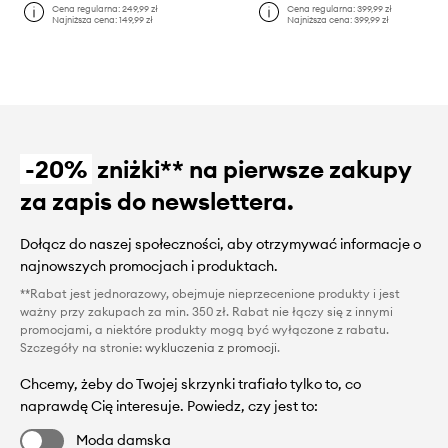
Cena regularna:
249,99 zł
Cena regularna:
399,99 zł
Najniższa cena:
149,99 zł
Najniższa cena:
399,99 zł
-20%
zniżki** na pierwsze zakupy
za zapis do newslettera.
Dołącz do naszej społeczności, aby otrzymywać informacje o
najnowszych promocjach i produktach.
**Rabat jest jednorazowy, obejmuje nieprzecenione produkty i jest
ważny przy zakupach za min. 350 zł. Rabat nie łączy się z innymi
promocjami, a niektóre produkty mogą być wyłączone z rabatu.
Szczegóły na stronie:
wykluczenia z promocji
.
Chcemy, żeby do Twojej skrzynki trafiało tylko to, co
naprawdę Cię interesuje. Powiedz, czy jest to:
Moda damska