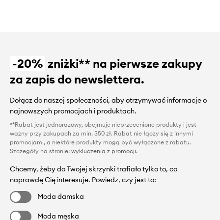
-20%
zniżki** na pierwsze zakupy
za zapis do newslettera.
Dołącz do naszej społeczności, aby otrzymywać informacje o
najnowszych promocjach i produktach.
**Rabat jest jednorazowy, obejmuje nieprzecenione produkty i jest
ważny przy zakupach za min. 350 zł. Rabat nie łączy się z innymi
promocjami, a niektóre produkty mogą być wyłączone z rabatu.
Szczegóły na stronie:
wykluczenia z promocji
.
Chcemy, żeby do Twojej skrzynki trafiało tylko to, co
naprawdę Cię interesuje. Powiedz, czy jest to:
Moda damska
Moda męska