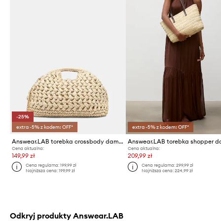
-25%
extra -5% z kodem: OFF*
extra -5% z kodem: OFF*
Answear.LAB torebka crossbody damska
Cena aktualna:
Cena aktualna:
149,99 zł
209,99 zł
Cena regularna:
199,99 zł
Cena regularna:
299,99 zł
Najniższa cena:
199,99 zł
Najniższa cena:
224,99 zł
Odkryj produkty Answear.LAB