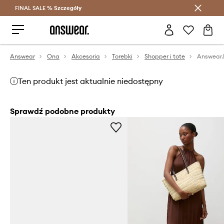
FINAL SALE %
Szczegóły
Oszczędzaj z Answear Club >
Answear
Ona
Akcesoria
Torebki
Shopper i tote
Answear.
Ten produkt jest aktualnie niedostępny
Sprawdź podobne produkty