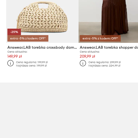
-25%
extra -5% z kodem: OFF*
extra -5% z kodem: OFF*
Answear.LAB torebka crossbody damska
Cena aktualna:
Cena aktualna:
149,99 zł
209,99 zł
Cena regularna:
199,99 zł
Cena regularna:
299,99 zł
Najniższa cena:
199,99 zł
Najniższa cena:
224,99 zł