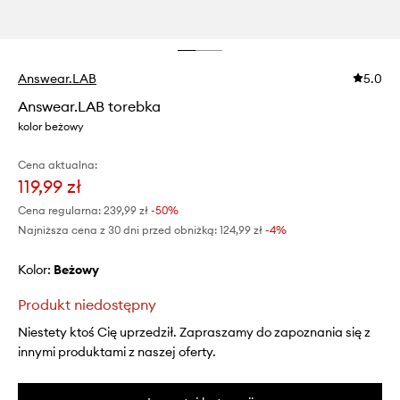
Answear.LAB
5.0
Answear.LAB torebka
kolor beżowy
Cena aktualna:
119,99 zł
Cena regularna:
239,99 zł
-50%
Najniższa cena z 30 dni przed obniżką:
124,99 zł
 -4%
Kolor:
beżowy
Produkt niedostępny
Niestety ktoś Cię uprzedził. Zapraszamy do zapoznania się z
innymi produktami z naszej oferty.