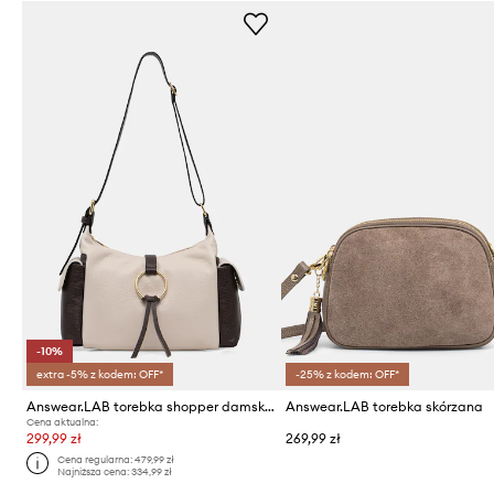
-10%
extra -5% z kodem: OFF*
-25% z kodem: OFF*
Answear.LAB torebka shopper damska skórzana
Answear.LAB torebka skórzana
Cena aktualna:
299,99 zł
269,99 zł
Cena regularna:
479,99 zł
Najniższa cena:
334,99 zł