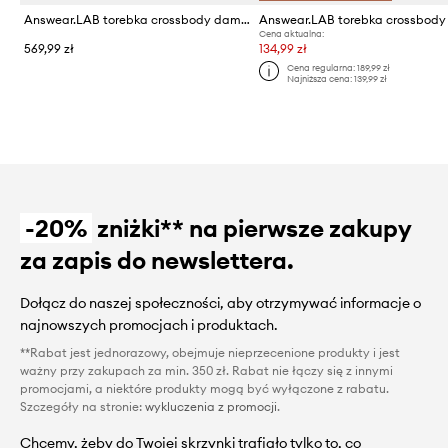
Answear.LAB torebka crossbody damska skórzana
Cena aktualna:
569,99 zł
134,99 zł
Cena regularna:
189,99 zł
Najniższa cena:
139,99 zł
-20%
zniżki** na pierwsze zakupy
za zapis do newslettera.
Dołącz do naszej społeczności, aby otrzymywać informacje o
najnowszych promocjach i produktach.
**Rabat jest jednorazowy, obejmuje nieprzecenione produkty i jest
ważny przy zakupach za min. 350 zł. Rabat nie łączy się z innymi
promocjami, a niektóre produkty mogą być wyłączone z rabatu.
Szczegóły na stronie:
wykluczenia z promocji
.
Chcemy, żeby do Twojej skrzynki trafiało tylko to, co