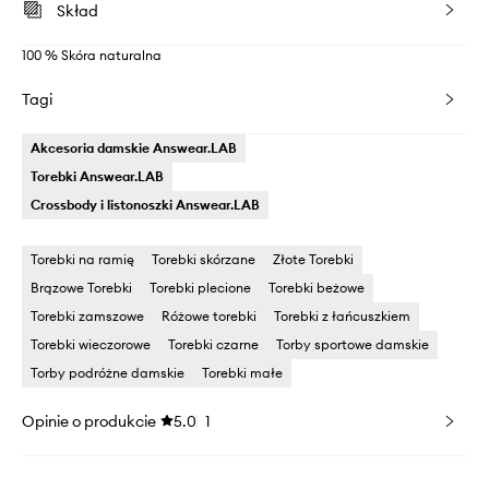
Skład
100 % Skóra naturalna
Tagi
Akcesoria damskie Answear.LAB
Torebki Answear.LAB
Crossbody i listonoszki Answear.LAB
Torebki na ramię
Torebki skórzane
Złote Torebki
Brązowe Torebki
Torebki plecione
Torebki beżowe
Torebki zamszowe
Różowe torebki
Torebki z łańcuszkiem
Torebki wieczorowe
Torebki czarne
Torby sportowe damskie
Torby podróżne damskie
Torebki małe
Opinie o produkcie
5.0
1