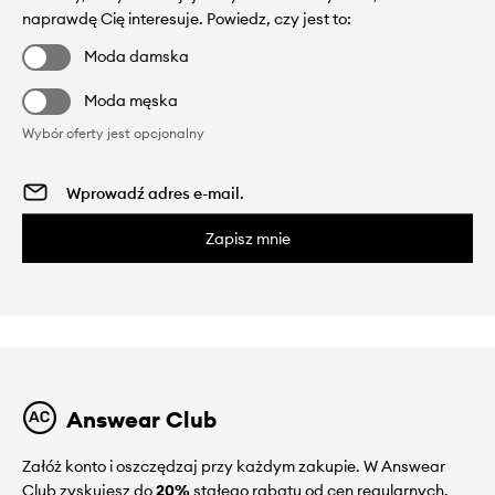
naprawdę Cię interesuje. Powiedz, czy jest to:
Moda damska
Moda męska
Wybór oferty jest opcjonalny
Zapisz mnie
Answear Club
Załóż konto i oszczędzaj przy każdym zakupie. W Answear
Club zyskujesz do
20%
stałego rabatu od cen regularnych.