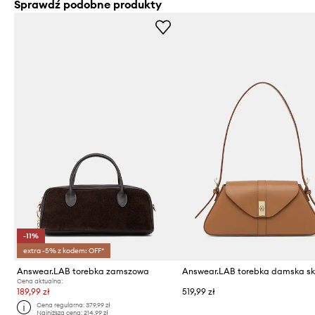
Sprawdź podobne produkty
-11%
extra -5% z kodem: OFF*
Answear.LAB torebka zamszowa
Cena aktualna:
189,99 zł
519,99 zł
Cena regularna:
379,99 zł
Najniższa cena:
214,99 zł