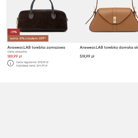
-11%
extra -5% z kodem: OFF*
Answear.LAB torebka zamszowa
Cena aktualna:
189,99 zł
519,99 zł
Cena regularna:
379,99 zł
Najniższa cena:
214,99 zł