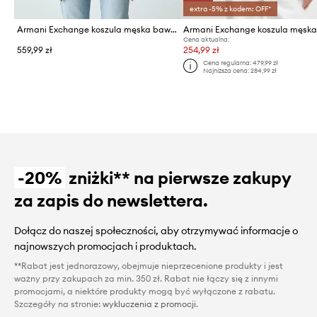
extra -5% z kodem: OFF*
Armani Exchange koszula męska bawełniana
Cena aktualna:
559,99 zł
254,99 zł
Cena regularna:
479,99 zł
Najniższa cena:
284,99 zł
-20%
zniżki** na pierwsze zakupy
za zapis do newslettera.
Dołącz do naszej społeczności, aby otrzymywać informacje o
najnowszych promocjach i produktach.
**Rabat jest jednorazowy, obejmuje nieprzecenione produkty i jest
ważny przy zakupach za min. 350 zł. Rabat nie łączy się z innymi
promocjami, a niektóre produkty mogą być wyłączone z rabatu.
Szczegóły na stronie:
wykluczenia z promocji
.