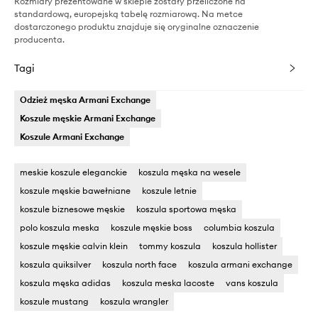
Rozmiary prezentowane w sklepie zostały przeliczone na
standardową, europejską tabelę rozmiarową. Na metce
dostarczonego produktu znajduje się oryginalne oznaczenie
producenta.
Tagi
Odzież męska Armani Exchange
Koszule męskie Armani Exchange
Koszule Armani Exchange
meskie koszule eleganckie
koszula męska na wesele
koszule męskie bawełniane
koszule letnie
koszule biznesowe męskie
koszula sportowa męska
polo koszula meska
koszule męskie boss
columbia koszula
koszule męskie calvin klein
tommy koszula
koszula hollister
koszula quiksilver
koszula north face
koszula armani exchange
koszula męska adidas
koszula meska lacoste
vans koszula
koszule mustang
koszula wrangler