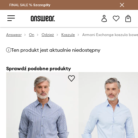
FINAL SALE %
Szczegóły
Oszczędzaj z Answear Club >
Answear
On
Odzież
Koszule
Ten produkt jest aktualnie niedostępny
Sprawdź podobne produkty