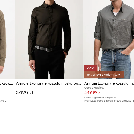
-10%
extra -5% z kodem: OFF*
Armani Exchange koszula sztruksowa
Armani Exchange koszula męska bawełniana z elastanem
Cena aktualna:
379,99 zł
349,99 zł
Cena regularna:
559,99 zł
9,99 zł
Najniższa cena z 30 dni przed obniżką:
3