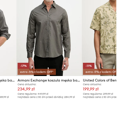
-17%
-11%
extra -5% z kodem: OFF*
extra -5% z kodem: OFF*
Armani Exchange koszula męska bawełniana
Armani Exchange koszula męska bawełniana
Cena aktualna:
Cena aktualna:
234,99 zł
199,99 zł
Cena regularna:
449,99 zł
Cena regularna:
299,99 zł
89,99 zł
Najniższa cena z 30 dni przed obniżką:
284,99 zł
Najniższa cena z 30 dni przed obniżką