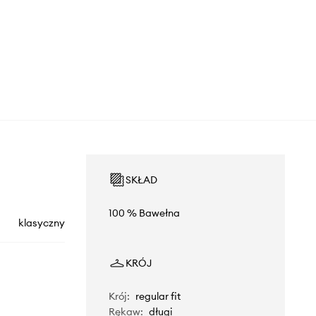
SKŁAD
100 % Bawełna
klasyczny
KRÓJ
Krój
:
regular fit
Rękaw
:
długi