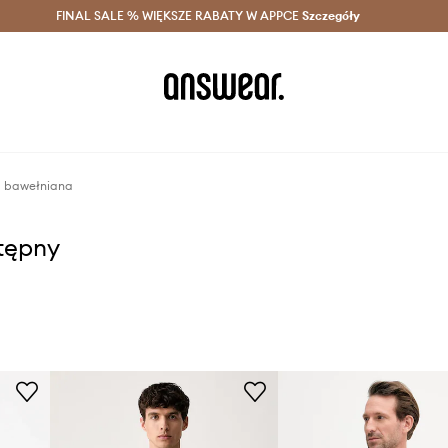
szczędzaj z Answear Club >
FINAL SALE % WIĘKSZE RABATY W APPCE
Dostawa nawet w 24h >
Szczegóły
News
a bawełniana
stępny