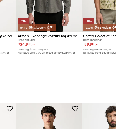
-17%
-11%
extra -5% z kodem: OFF*
extra -5% z kodem: OFF*
Armani Exchange koszula męska bawełniana
Armani Exchange koszula męska bawełniana
Cena aktualna:
Cena aktualna:
234,99 zł
199,99 zł
Cena regularna:
449,99 zł
Cena regularna:
299,99 zł
89,99 zł
Najniższa cena z 30 dni przed obniżką:
284,99 zł
Najniższa cena z 30 dni przed obniżką