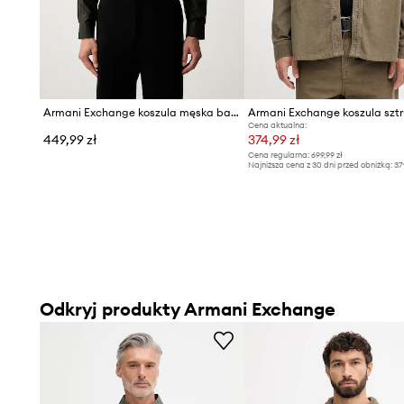
Armani Exchange koszula męska bawełniana
Cena aktualna:
449,99 zł
374,99 zł
Cena regularna:
699,99 zł
Najniższa cena z 30 dni przed obniżką:
37
Odkryj produkty Armani Exchange