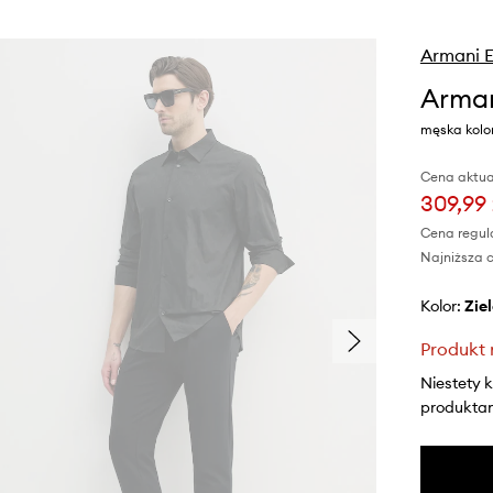
Armani 
Arman
męska kolor
Cena aktua
309,99 
Cena regul
Najniższa c
Kolor:
zi
Produkt 
Niestety 
produktami