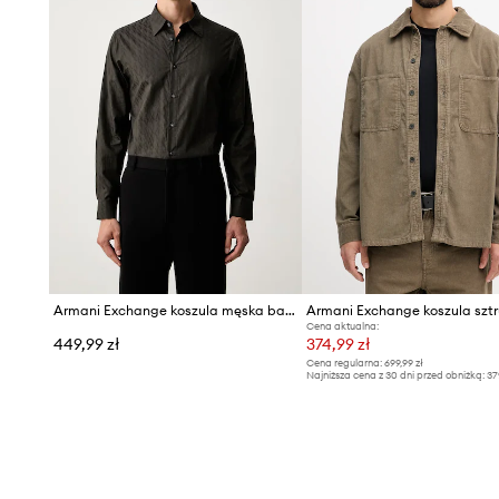
Armani Exchange koszula męska bawełniana
Cena aktualna:
449,99 zł
374,99 zł
Cena regularna:
699,99 zł
Najniższa cena z 30 dni przed obniżką:
37