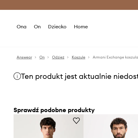
Premium Fashion Benefits >
O
Ona
On
Dziecko
Home
Answear
On
Odzież
Koszule
Armani Exchange koszul
Ten produkt jest aktualnie niedo
Sprawdź podobne produkty