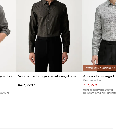
extra -5% z kodem: OFF*
Armani Exchange koszula męska bawełniana
Armani Exchange koszula męska bawełniana
Cena aktualna:
449,99 zł
319,99 zł
Cena regularna:
509,99 zł
89,99 zł
Najniższa cena z 30 dni przed obniżką