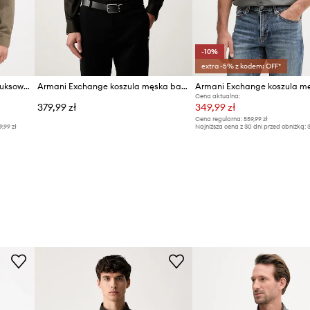
-10%
extra -5% z kodem: OFF*
Armani Exchange koszula sztruksowa
Armani Exchange koszula męska bawełniana z elastanem
Cena aktualna:
379,99 zł
349,99 zł
Cena regularna:
559,99 zł
9,99 zł
Najniższa cena z 30 dni przed obniżką:
3