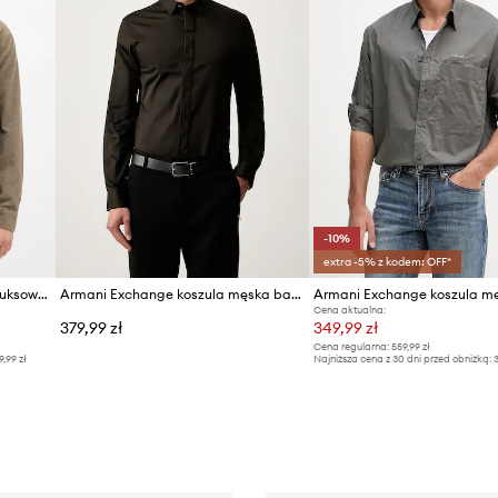
-10%
extra -5% z kodem: OFF*
Armani Exchange koszula sztruksowa
Armani Exchange koszula męska bawełniana z elastanem
Cena aktualna:
379,99 zł
349,99 zł
Cena regularna:
559,99 zł
9,99 zł
Najniższa cena z 30 dni przed obniżką:
3