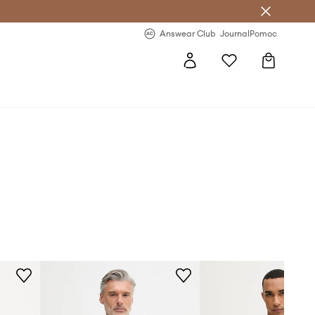
letter >
Regularne nowości >
Answear Club
Journal
Pomoc