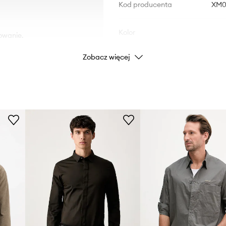
Kod producenta
XM0
Kolor
owanie.
Zobacz więcej
Marka
Arm
Producent
ID Produktu