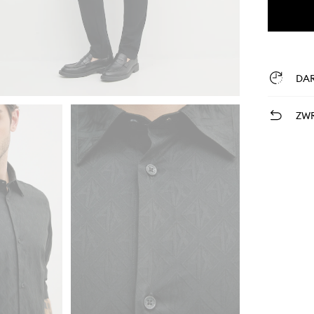
DA
ZWR