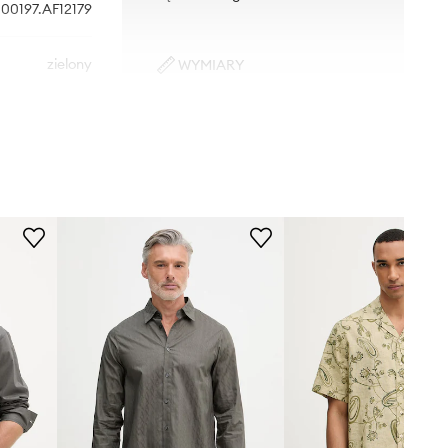
00197.AF12179
zielony
WYMIARY
Model ze zdjęcia ma 184 cm
ani Exchange
wzrostu i ma na sobie rozmiar M.
Rozmiarówka standardowa
Zalecamy wybór rozmiaru, jaki nosisz
zazwyczaj.
Rozmiary prezentowane w sklepie
zostały przeliczone na standardową,
europejską tabelę rozmiarową. Na
metce dostarczonego produktu
znajduje się oryginalne oznaczenie
producenta.
Tabela rozmiarów