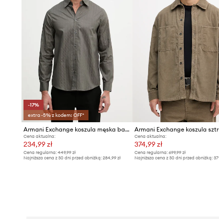
-17%
extra -5% z kodem: OFF*
Armani Exchange koszula męska bawełniana
Cena aktualna:
Cena aktualna:
234,99 zł
374,99 zł
Cena regularna:
449,99 zł
Cena regularna:
699,99 zł
Najniższa cena z 30 dni przed obniżką:
284,99 zł
Najniższa cena z 30 dni przed obniżką:
37