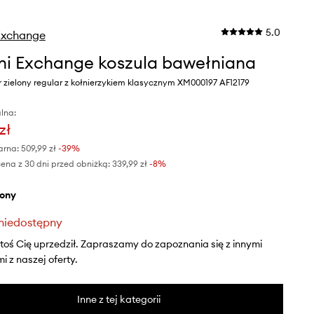
5.0
Exchange
i Exchange koszula bawełniana
 zielony regular z kołnierzykiem klasycznym XM000197 AF12179
lna:
zł
arna:
509,99 zł
-39%
ena z 30 dni przed obniżką:
339,99 zł
 -8%
elony
niedostępny
ktoś Cię uprzedził. Zapraszamy do zapoznania się z innymi
 z naszej oferty.
Inne z tej kategorii