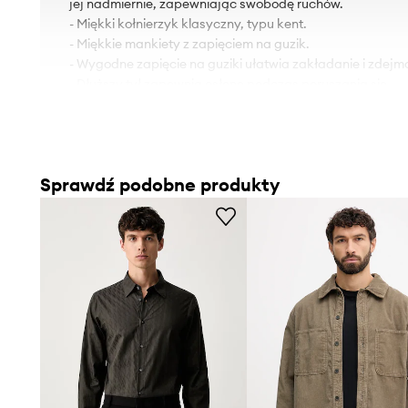
jej nadmiernie, zapewniając swobodę ruchów.
- Miękki kołnierzyk klasyczny, typu kent.
- Miękkie mankiety z zapięciem na guzik.
- Wygodne zapięcie na guziki ułatwia zakładanie i zdejm
- Dłuższy tył zapewnia osłonę podczas poruszania się.
- Cienka, elastyczna tkanina.
Sprawdź podobne produkty