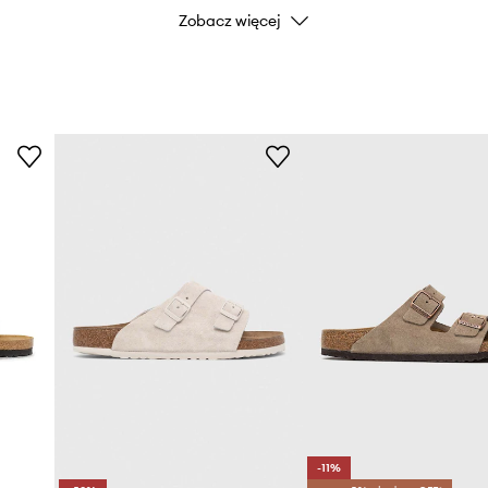
Zobacz więcej
lnemu wyprofilowaniu
 wiele godzin.
iega odparzeniom,
-11%