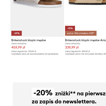
-15%
-39%
extra -5% z kodem: OFF*
Birkenstock klapki męskie
Birkenstock klapki męskie Ari
Cena aktualna:
Cena aktualna:
459,99 zł
339,99 zł
Cena regularna:
759,99 zł
Cena regularna:
399,99 zł
Najniższa cena od wprowadzenia do sprzedaży:
Najniższa cena z 30 dni przed obniżką:
39
759,99 zł
-20%
zniżki** na pierws
za zapis do newslettera.