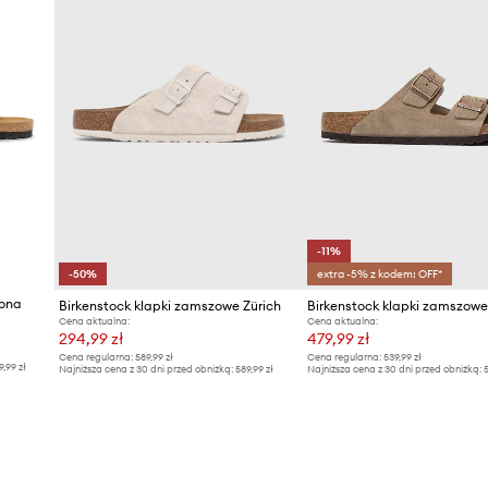
-11%
-50%
extra -5% z kodem: OFF*
zona
Birkenstock klapki zamszowe Zürich
Birkenstock klapki zamszowe
Cena aktualna:
Cena aktualna:
294,99 zł
479,99 zł
Cena regularna:
589,99 zł
Cena regularna:
539,99 zł
9,99 zł
Najniższa cena z 30 dni przed obniżką:
589,99 zł
Najniższa cena z 30 dni przed obniżką:
5