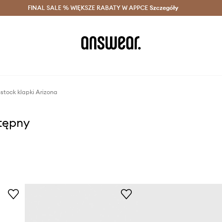
szczędzaj z Answear Club >
FINAL SALE % WIĘKSZE RABATY W APPCE
Dostawa nawet w 24h >
Szczegóły
News
nstock klapki Arizona
stępny