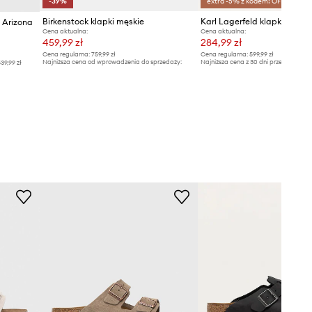
-39%
extra -5% z kodem: OFF*
Birkenstock klapki męskie
Karl Lagerfeld klapki SKUB
 Arizona
Cena aktualna:
Cena aktualna:
459,99 zł
284,99 zł
Cena regularna:
759,99 zł
Cena regularna:
599,99 zł
Najniższa cena od wprowadzenia do sprzedaży:
Najniższa cena z 30 dni przed obniżką
39,99 zł
759,99 zł