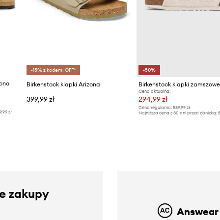
-15% z kodem: OFF*
-50%
zona
Birkenstock klapki Arizona
Birkenstock klapki zamszowe
Cena aktualna:
399,99 zł
294,99 zł
Cena regularna:
589,99 zł
9,99 zł
Najniższa cena z 30 dni przed obniżką:
5
ze zakupy
Answear