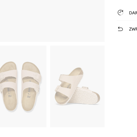
DA
ZWR