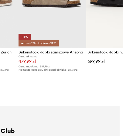
-11%
extra -5% z kodem: OFF*
 Zürich
Birkenstock klapki zamszowe Arizona
Cena aktualna:
479,99 zł
699,99 zł
Cena regularna:
539,99 zł
89,99 zł
Najniższa cena z 30 dni przed obniżką:
539,99 zł
 Club