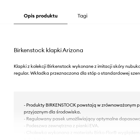
Opis produktu
Tagi
Birkenstock klapki Arizona
Klapki z kolekcji Birkenstock wykonane z imitacji skóry nubuk
regular. Wkładka przeznaczona dla stóp o standardowej szer
- Produkty BIRKENSTOCK powstają w zrównoważonym p
przyjaznym dla środowiska.
- Regulowany pasek umożliwiający optymalne dopasowan
- Podeszwa zewnętrzna z pianki EVA.
- Cholewka wykonana z materiału Birko-Flor® wyglądem
nubukową.