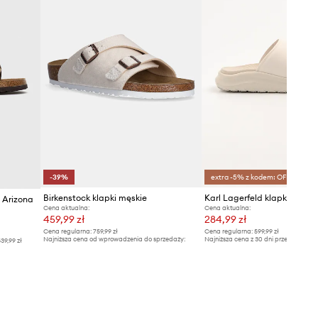
-39%
extra -5% z kodem: OFF*
Birkenstock klapki męskie
Karl Lagerfeld klapki SKUB
 Arizona
Cena aktualna:
Cena aktualna:
459,99 zł
284,99 zł
Cena regularna:
759,99 zł
Cena regularna:
599,99 zł
Najniższa cena od wprowadzenia do sprzedaży:
Najniższa cena z 30 dni przed obniżką
39,99 zł
759,99 zł