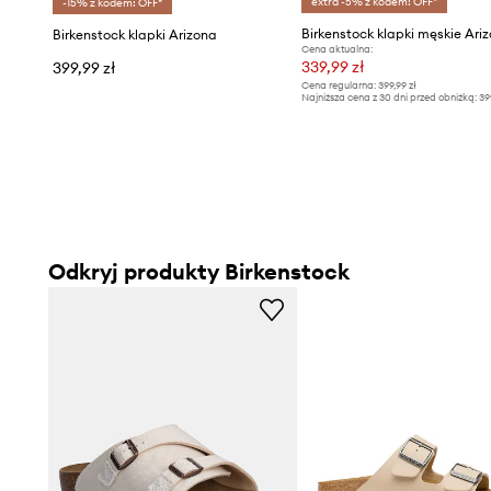
extra -5% z kodem: OFF*
-15% z kodem: OFF*
Birkenstock klapki męskie Ari
Birkenstock klapki Arizona
Cena aktualna:
339,99 zł
399,99 zł
Cena regularna:
399,99 zł
Najniższa cena z 30 dni przed obniżką:
39
Odkryj produkty Birkenstock