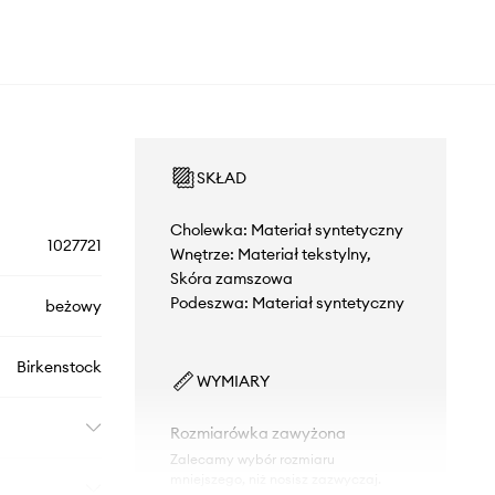
SKŁAD
Cholewka: Materiał syntetyczny
1027721
Wnętrze: Materiał tekstylny,
Skóra zamszowa
Podeszwa: Materiał syntetyczny
beżowy
Birkenstock
WYMIARY
Rozmiarówka zawyżona
Zalecamy wybór rozmiaru
mniejszego, niż nosisz zazwyczaj.