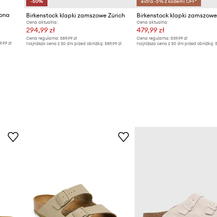
-50%
extra -5% z kodem: OFF*
zona
Birkenstock klapki zamszowe Zürich
Birkenstock klapki zamszowe
Cena aktualna:
Cena aktualna:
294,99 zł
479,99 zł
Cena regularna:
589,99 zł
Cena regularna:
539,99 zł
9,99 zł
Najniższa cena z 30 dni przed obniżką:
589,99 zł
Najniższa cena z 30 dni przed obniżką:
5