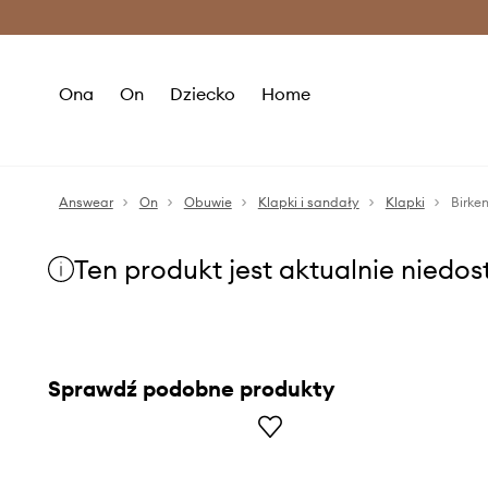
Premium Fashion Benefits >
O
Ona
On
Dziecko
Home
Answear
On
Obuwie
Klapki i sandały
Klapki
Birke
Ten produkt jest aktualnie niedo
Sprawdź podobne produkty