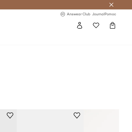
letter >
Regularne nowości >
Answear Club
Journal
Pomoc