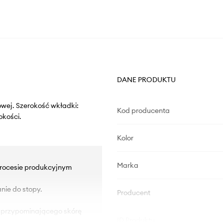
DANE PRODUKTU
owej. Szerokość wkładki:
Kod producenta
okości.
Kolor
Marka
rocesie produkcyjnym
ie do stopy.
Producent
 przypominającego skórę
ID Produktu