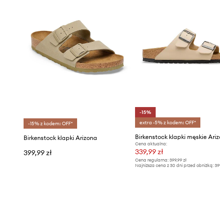
-15%
extra -5% z kodem: OFF*
-15% z kodem: OFF*
Birkenstock klapki męskie Ari
Birkenstock klapki Arizona
Cena aktualna:
339,99 zł
399,99 zł
Cena regularna:
399,99 zł
Najniższa cena z 30 dni przed obniżką:
39