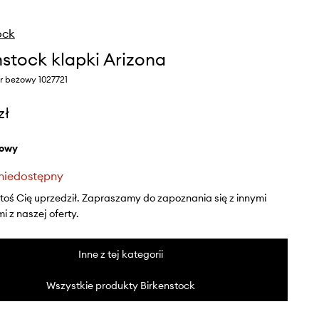
ock
nstock klapki Arizona
r beżowy 1027721
zł
żowy
niedostępny
ktoś Cię uprzedził. Zapraszamy do zapoznania się z innymi
 z naszej oferty.
Inne z tej kategorii
Wszystkie produkty Birkenstock