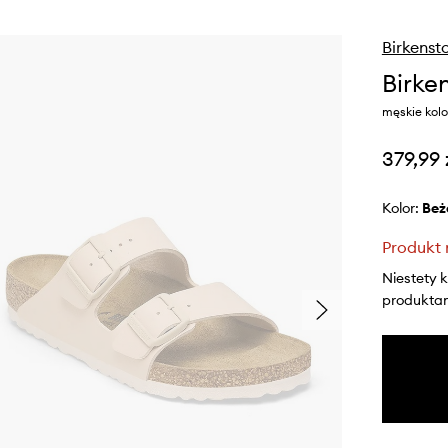
Birkenst
Birke
męskie kolo
379,99 
Kolor:
be
Produkt 
Niestety 
produktami