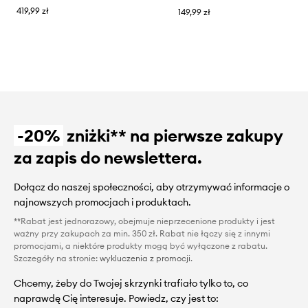
419,99 zł
149,99 zł
-20%
zniżki** na pierwsze zakupy
za zapis do newslettera.
Dołącz do naszej społeczności, aby otrzymywać informacje o
najnowszych promocjach i produktach.
**Rabat jest jednorazowy, obejmuje nieprzecenione produkty i jest
ważny przy zakupach za min. 350 zł. Rabat nie łączy się z innymi
promocjami, a niektóre produkty mogą być wyłączone z rabatu.
Szczegóły na stronie:
wykluczenia z promocji
.
Chcemy, żeby do Twojej skrzynki trafiało tylko to, co
naprawdę Cię interesuje. Powiedz, czy jest to: