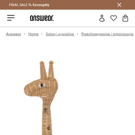
FINAL SALE %
Szczegóły
Oszczędzaj z Answear Club >
Answear
Home
Salon i sypialnia
Przechowywanie i organizacja