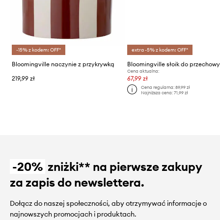
-15% z kodem: OFF*
extra -5% z kodem: OFF*
Bloomingville naczynie z przykrywką
Cena aktualna:
219,99 zł
67,99 zł
Cena regularna:
89,99 zł
Najniższa cena:
71,99 zł
-20%
zniżki** na pierwsze zakupy
za zapis do newslettera.
Dołącz do naszej społeczności, aby otrzymywać informacje o
najnowszych promocjach i produktach.