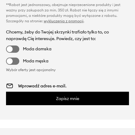
**Rabat jest jednorazowy, obejmuje nieprzecenione produkty i jest
ważny przy zakupach za min. 350 zł. Rabat nie łączy się z innymi
promocjami, a niektóre produkty mogą być wyłączone z rabatu.
Szczegóły na stronie:
wykluczenia z promocji
.
Chcemy, żeby do Twojej skrzynki trafiało tylko to, co
naprawdę Cię interesuje. Powiedz, czy jest to:
Moda damska
Moda męska
Wybór oferty jest opcjonalny
Zapisz mnie