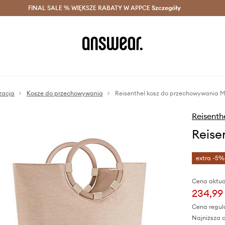
szczędzaj z Answear Club >
FINAL SALE % WIĘKSZE RABATY W APPCE
Dostawa nawet w 24h >
Szczegóły
News
zacja
Kosze do przechowywania
Reisenthel kosz do przechowywania 
Reisenth
Reise
extra -5%
Cena aktua
234,99 
Cena regul
Najniższa c