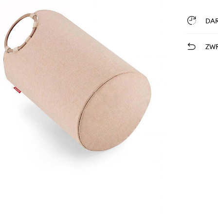
DA
ZWR