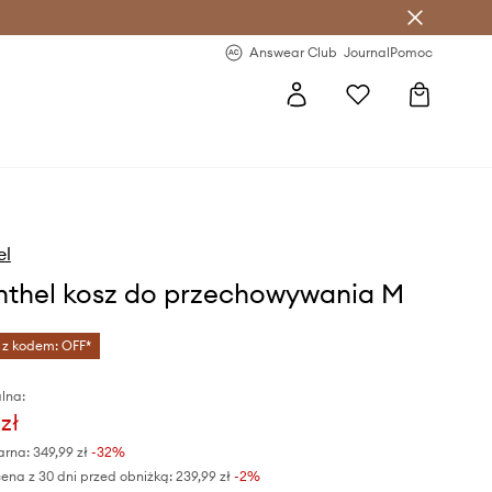
letter >
Regularne nowości >
Answear Club
Journal
Pomoc
M
el
nthel kosz do przechowywania M
 z kodem: OFF*
lna:
zł
arna:
349,99 zł
-32%
ena z 30 dni przed obniżką:
239,99 zł
 -2%