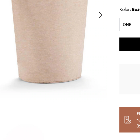
Kolor:
be
ONE
F
*
3