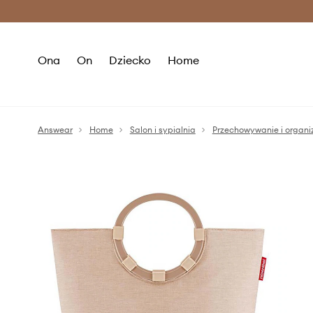
Premium Fashion Benefits >
O
Ona
On
Dziecko
Home
Answear
Home
Salon i sypialnia
Przechowywanie i organi