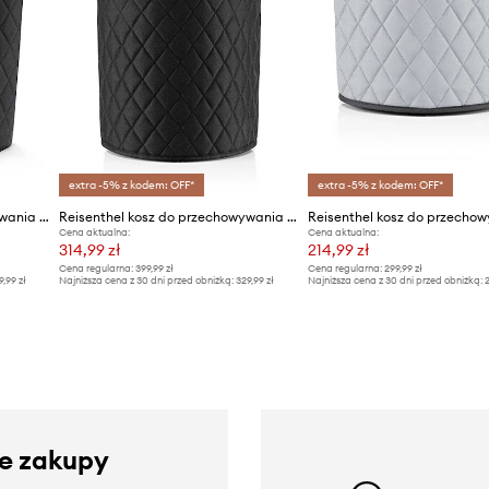
extra -5% z kodem: OFF*
extra -5% z kodem: OFF*
Reisenthel kosz do przechowywania M
Reisenthel kosz do przechowywania L
Cena aktualna:
Cena aktualna:
314,99 zł
214,99 zł
Cena regularna:
399,99 zł
Cena regularna:
299,99 zł
9,99 zł
Najniższa cena z 30 dni przed obniżką:
329,99 zł
Najniższa cena z 30 dni przed obniżką:
2
ze zakupy