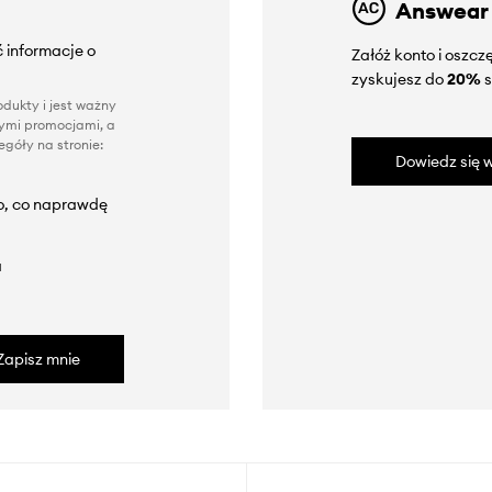
Answear
 informacje o
Załóż konto i oszc
zyskujesz do
20%
s
dukty i jest ważny
nnymi promocjami, a
góły na stronie:
Dowiedz się w
to, co naprawdę
a
Zapisz mnie