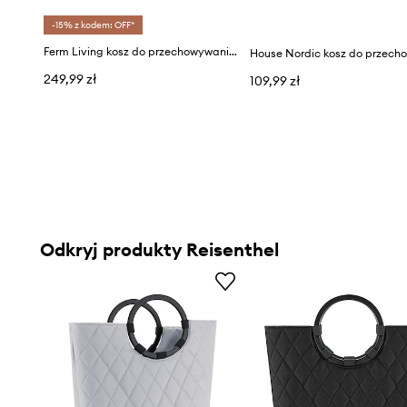
-15% z kodem: OFF*
Ferm Living kosz do przechowywania Cala 2-pack
249,99 zł
109,99 zł
Odkryj produkty Reisenthel