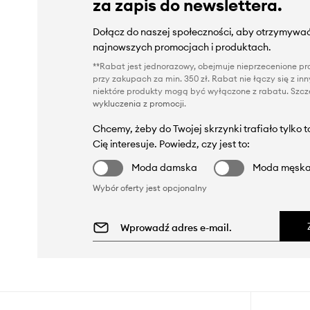
za zapis do newslettera.
Dołącz do naszej społeczności, aby otrzymywać
najnowszych promocjach i produktach.
**Rabat jest jednorazowy, obejmuje nieprzecenione pro
przy zakupach za min. 350 zł. Rabat nie łączy się z i
niektóre produkty mogą być wyłączone z rabatu. Szcze
wykluczenia z promocji
.
Chcemy, żeby do Twojej skrzynki trafiało tylko 
Cię interesuje. Powiedz, czy jest to:
Moda damska
Moda męsk
Wybór oferty jest opcjonalny