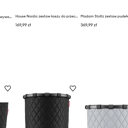
House Nordic zestaw koszy do przechowywania Bustelo Baskets 2-pack
House Nordic kosz do przechowywania Sebal 2-pack
169,99 zł
369,99 zł