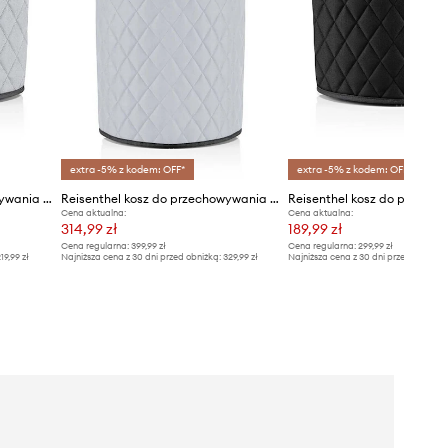
extra -5% z kodem: OFF*
extra -5% z kodem: OFF*
Reisenthel kosz do przechowywania Homebasket M
Reisenthel kosz do przechowywania Homebasket L, 50 L
Cena aktualna:
Cena aktualna:
314,99 zł
189,99 zł
Cena regularna:
399,99 zł
Cena regularna:
299,99 zł
19,99 zł
Najniższa cena z 30 dni przed obniżką:
329,99 zł
Najniższa cena z 30 dni przed obniżką