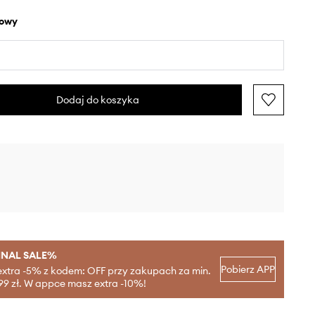
żowy
Dodaj do koszyka
INAL SALE%
Pobierz APP
extra -5% z kodem: OFF przy zakupach za min.
99 zł. W appce masz extra -10%!