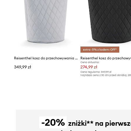
extra -5% z kodem: OFF*
Reisenthel kosz do przechowywania Loophome Frame 30 L
Cena aktualna:
349,99 zł
274,99 zł
Cena regularna:
349,99 zł
Najniższa cena z 30 dni przed obniżką:
28
-20%
zniżki** na pierws