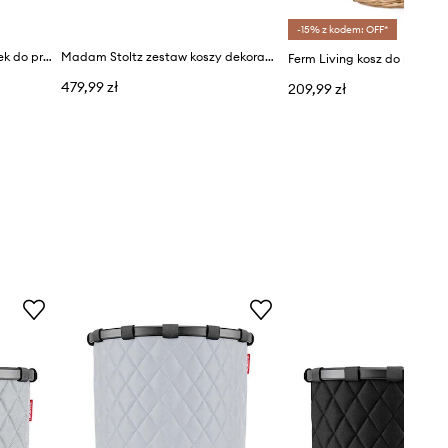
-15% z kodem: OFF*
Madam Stoltz zestaw pudełek do przechowywania z żelaza
Madam Stoltz zestaw koszy dekoracyjnych 38 x 9 / 45 x 11 / 57 x 14 cm 3-pack
479,99 zł
209,99 zł