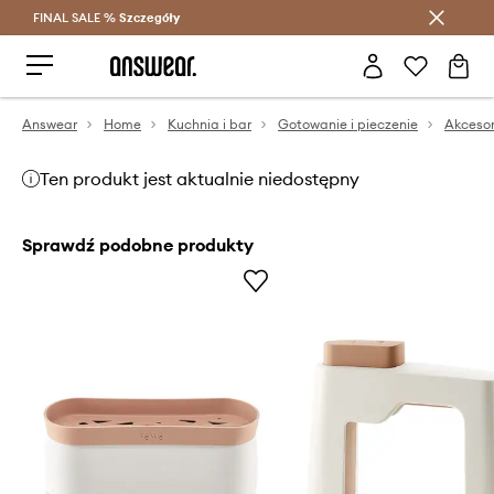
FINAL SALE %
Szczegóły
Oszczędzaj z Answear Club >
Answear
Home
Kuchnia i bar
Gotowanie i pieczenie
Akcesor
Ten produkt jest aktualnie niedostępny
Sprawdź podobne produkty