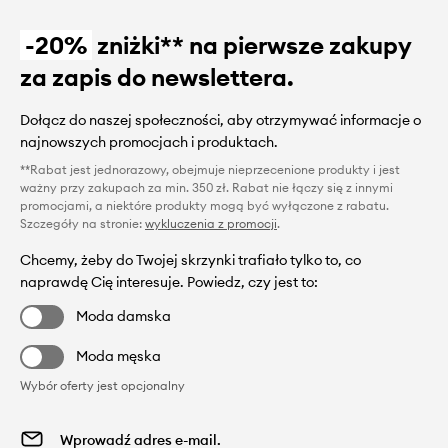
-20%
zniżki** na pierwsze zakupy
za zapis do newslettera.
Dołącz do naszej społeczności, aby otrzymywać informacje o
najnowszych promocjach i produktach.
**Rabat jest jednorazowy, obejmuje nieprzecenione produkty i jest
ważny przy zakupach za min. 350 zł. Rabat nie łączy się z innymi
promocjami, a niektóre produkty mogą być wyłączone z rabatu.
Szczegóły na stronie:
wykluczenia z promocji
.
Chcemy, żeby do Twojej skrzynki trafiało tylko to, co
naprawdę Cię interesuje. Powiedz, czy jest to:
Moda damska
Moda męska
Wybór oferty jest opcjonalny