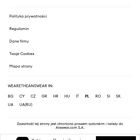
Polityka prywatności
Regulamin
Dane firmy
Twoje Cookies
Mapa strony
WEARETHEANSWEAR IN:
BG
CY
CZ
GR
HR
HU
IT
PL
RO
SI
SK
UA
UA(RU)
Zawartość tej strony jest chroniona prawem autorskim i należy do
Answear.com S.A.