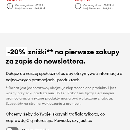
Cena regularna:
389,99 zł
Cena regularna:
389,99 zł
Najniższa cena:
349,99 zł
Najniższa cena:
264,99 zł
-20%
zniżki** na pierwsze zakupy
za zapis do newslettera.
Dołącz do naszej społeczności, aby otrzymywać informacje o
najnowszych promocjach i produktach.
**Rabat jest jednorazowy, obejmuje nieprzecenione produkty i jest
ważny przy zakupach za min. 350 zł. Rabat nie łączy się z innymi
promocjami, a niektóre produkty mogą być wyłączone z rabatu.
Szczegóły na stronie:
wykluczenia z promocji
.
Chcemy, żeby do Twojej skrzynki trafiało tylko to, co
naprawdę Cię interesuje. Powiedz, czy jest to: