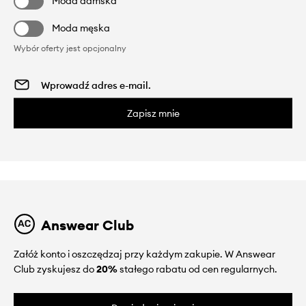
Moda damska
Moda męska
Wybór oferty jest opcjonalny
Zapisz mnie
Answear Club
Załóż konto i oszczędzaj przy każdym zakupie. W Answear
Club zyskujesz do
20%
stałego rabatu od cen regularnych.