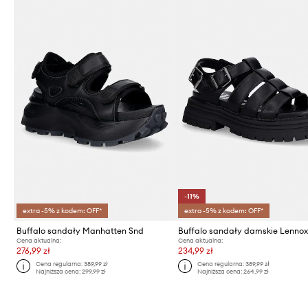
-11%
extra -5% z kodem: OFF*
extra -5% z kodem: OFF*
Buffalo sandały Manhatten Snd
Cena aktualna:
Cena aktualna:
276,99 zł
234,99 zł
Cena regularna:
389,99 zł
Cena regularna:
389,99 zł
Najniższa cena:
299,99 zł
Najniższa cena:
264,99 zł