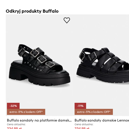
Odkryj produkty Buffalo
-32%
-11%
extra -5% z kodem: OFF*
extra -5% z kodem: OFF*
Buffalo sandały na platformie damskie Vega Athena Buckle
Cena aktualna:
Cena aktualna:
234,99 zł
234,99 zł