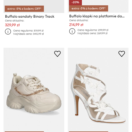
-20%
extra -5% z kodem: OFF*
extra -5% z kodem: OFF*
Buffalo klapki na platformie damskie Pluto Slide Buckle
Buffalo sandały Binary Track
Cena aktualna:
Cena aktualna:
214,99 zł
329,99 zł
Cena regularna:
299,99 zł
Cena regularna:
519,99 zł
Najniższa cena:
269,99 zł
Najniższa cena:
345,99 zł