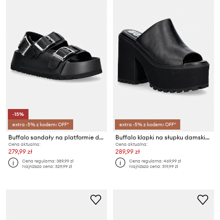
-15%
extra -5% z kodem: OFF*
extra -5% z kodem: OFF*
Buffalo sandały na platformie damskie Jane Athena Buckle
Buffalo klapki na słupku damskie Killah Mule
Cena aktualna:
Cena aktualna:
279,99 zł
289,99 zł
Cena regularna:
389,99 zł
Cena regularna:
469,99 zł
Najniższa cena:
329,99 zł
Najniższa cena:
319,99 zł