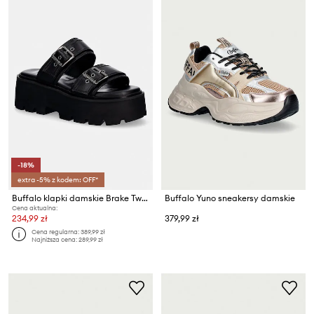
-18%
extra -5% z kodem: OFF*
Buffalo klapki damskie Brake Two Strap
Buffalo Yuno sneakersy damskie
Cena aktualna:
234,99 zł
379,99 zł
Cena regularna:
389,99 zł
Najniższa cena:
289,99 zł