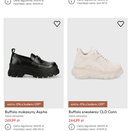
Cena regularna:
599,99 zł
Najniższa cena:
264,99 zł
Najniższa cena:
399,99 zł
extra -5% z kodem: OFF*
extra -5% z kodem: OFF*
Buffalo mokasyny Aspha
Buffalo sneakersy CLD Corin
Cena aktualna:
Cena aktualna:
269,99 zł
264,99 zł
Cena regularna:
569,99 zł
Cena regularna:
559,99 zł
Najniższa cena:
284,99 zł
Najniższa cena:
279,99 zł