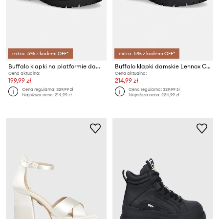
extra -5% z kodem: OFF*
extra -5% z kodem: OFF*
Buffalo klapki na platformie damskie Lennox Cross
Buffalo klapki damskie Lennox Cross
Cena aktualna:
Cena aktualna:
199,99 zł
214,99 zł
Cena regularna:
329,99 zł
Cena regularna:
329,99 zł
Najniższa cena:
214,99 zł
Najniższa cena:
224,99 zł