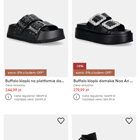
-13%
extra -5% z kodem: OFF*
extra -5% z kodem: OFF*
Buffalo klapki na platformie damskie Jane Ari Riv
Buffalo klapki damskie Noa Ari Glam
Cena aktualna:
Cena aktualna:
244,99 zł
279,99 zł
Cena regularna:
389,99 zł
Cena regularna:
469,99 zł
Najniższa cena:
269,99 zł
Najniższa cena:
324,99 zł