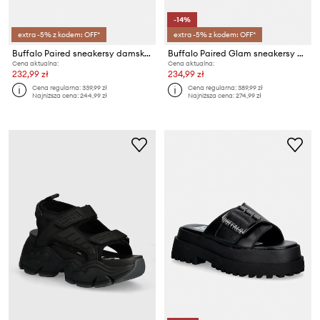
-14%
extra -5% z kodem: OFF*
extra -5% z kodem: OFF*
Buffalo Paired sneakersy damskie
Buffalo Paired Glam sneakersy damskie
Cena aktualna:
Cena aktualna:
232,99 zł
234,99 zł
Cena regularna:
339,99 zł
Cena regularna:
389,99 zł
Najniższa cena:
244,99 zł
Najniższa cena:
274,99 zł