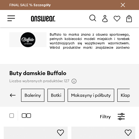
FINAL SALE %
Szczegóły
Oszczędzaj z Answear Club >
Buffalo to marka znana z obuwia sportowego,
pełnych kobiecości modeli miejskich i torebek
wyróżniających się wyjątkowym wzornictwem.
Wśród produktów marki znajdziecie zarówno
klasyczne, jak i bardziej zwariowane modele butów - dzięki temu możesz
dopasować obuwie do swojego stylu i okazji!
Buty damskie Buffalo
Liczba wybranych produktów: 127
baleriny
botki
mokasyny i półbuty
klapki i
Filtry