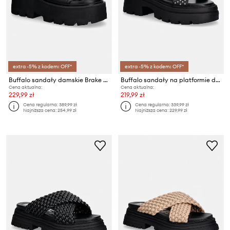
extra -5% z kodem: OFF*
extra -5% z kodem: OFF*
Buffalo sandały damskie Brake Sandal
Buffalo sandały na platformie damskie Vega Cross
Cena aktualna:
Cena aktualna:
229,99 zł
219,99 zł
Cena regularna:
389,99 zł
Cena regularna:
339,99 zł
Najniższa cena:
254,99 zł
Najniższa cena:
229,99 zł