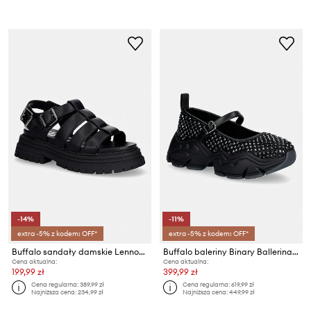
-14%
-11%
extra -5% z kodem: OFF*
extra -5% z kodem: OFF*
Buffalo sandały damskie Lennox Fisher
Buffalo baleriny Binary Ballerina Glam
Cena aktualna:
Cena aktualna:
199,99 zł
399,99 zł
Cena regularna:
389,99 zł
Cena regularna:
619,99 zł
Najniższa cena:
234,99 zł
Najniższa cena:
449,99 zł