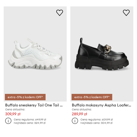
extra -5% z kodem: OFF*
extra -5% z kodem: OFF*
Buffalo sneakersy Tail One Tail One
Buffalo mokasyny Aspha Loafer Chain
Cena aktualna:
Cena aktualna:
309,99 zł
289,99 zł
Cena regularna:
649,99 zł
Cena regularna:
609,99 zł
Najniższa cena:
324,99 zł
Najniższa cena:
304,99 zł