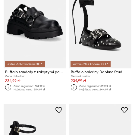
extra -5% z kodem: OFF*
extra -5% z kodem: OFF*
Buffalo sandały z zakrytymi palcami damskie Vega Clog Buckle
Buffalo baleriny Daphne Stud
Cena aktualna:
Cena aktualna:
234,99 zł
234,99 zł
Cena regularna:
389,99 zł
Cena regularna:
389,99 zł
Najniższa cena:
254,99 zł
Najniższa cena:
244,99 zł