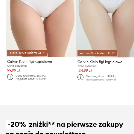
extra -5% z kodem: OFF*
extra -5% z kodem: OFF*
Calvin Klein figi kąpielowe
Calvin Klein figi kąpielowe
Cena aktualna:
Cena aktualna:
99,99 zł
124,99 zł
Cena regularna:
219,99 zł
Cena regularna:
199,99 zł
Najniższa cena:
104,99 zł
Najniższa cena:
129,99 zł
-20%
zniżki** na pierwsze zakupy
za zapis do newslettera.