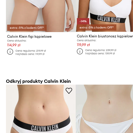
-14%
extra -5% z kodem: OFF*
extra -5% z kodem: OFF*
Calvin Klein biustonosz kąpielow
Calvin Klein figi kąpielowe
Cena aktualna:
Cena aktualna:
119,99 zł
114,99 zł
Cena regularna:
239,99 zł
Cena regularna:
219,99 zł
Najniższa cena:
139,99 zł
Najniższa cena:
119,99 zł
Odkryj produkty Calvin Klein