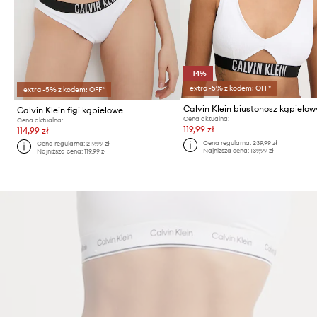
-14%
extra -5% z kodem: OFF*
extra -5% z kodem: OFF*
Calvin Klein biustonosz kąpielow
Calvin Klein figi kąpielowe
Cena aktualna:
Cena aktualna:
119,99 zł
114,99 zł
Cena regularna:
239,99 zł
Cena regularna:
219,99 zł
Najniższa cena:
139,99 zł
Najniższa cena:
119,99 zł