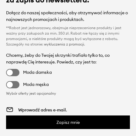
Dołącz do naszej społeczności, aby otrzymywać informacje o
najnowszych promocjach i produktach.
**Rabat jest jednorazowy, obejmuje nieprzecenione produkty i jest
ważny przy zakupach za min. 350 zł. Rabat nie łączy się z innymi
promocjami, a niektóre produkty mogą być wyłączone z rabatu.
Szczegóły na stronie:
wykluczenia z promocji
.
Chcemy, żeby do Twojej skrzynki trafiało tylko to, co
naprawdę Cię interesuje. Powiedz, czy jest to:
Moda damska
Moda męska
Wybór oferty jest opcjonalny
Zapisz mnie