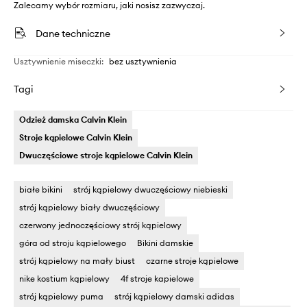
Zalecamy wybór rozmiaru, jaki nosisz zazwyczaj.
Dane techniczne
Usztywnienie miseczki
:
bez usztywnienia
Tagi
Odzież damska Calvin Klein
Stroje kąpielowe Calvin Klein
Dwuczęściowe stroje kąpielowe Calvin Klein
białe bikini
strój kąpielowy dwuczęściowy niebieski
strój kąpielowy biały dwuczęściowy
czerwony jednoczęściowy strój kąpielowy
góra od stroju kąpielowego
Bikini damskie
strój kąpielowy na mały biust
czarne stroje kąpielowe
nike kostium kąpielowy
4f stroje kapielowe
strój kąpielowy puma
strój kąpielowy damski adidas